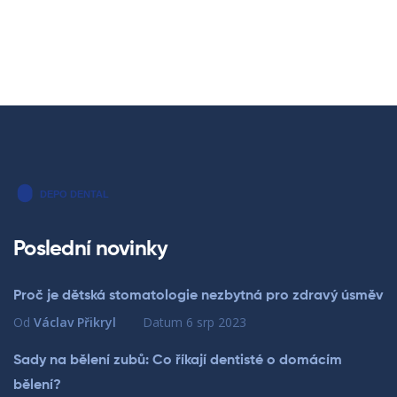
Poslední novinky
Proč je dětská stomatologie nezbytná pro zdravý úsměv
Od
Václav Přikryl
Datum
6 srp 2023
Sady na bělení zubů: Co říkají dentisté o domácím
bělení?