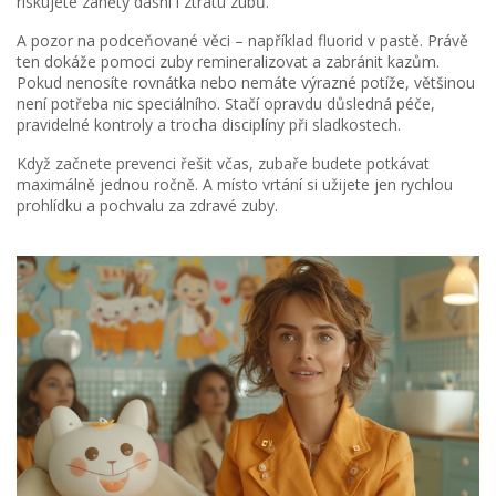
riskujete záněty dásní i ztrátu zubů.
A pozor na podceňované věci – například fluorid v pastě. Právě
ten dokáže pomoci zuby remineralizovat a zabránit kazům.
Pokud nenosíte rovnátka nebo nemáte výrazné potíže, většinou
není potřeba nic speciálního. Stačí opravdu důsledná péče,
pravidelné kontroly a trocha disciplíny při sladkostech.
Když začnete prevenci řešit včas, zubaře budete potkávat
maximálně jednou ročně. A místo vrtání si užijete jen rychlou
prohlídku a pochvalu za zdravé zuby.