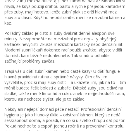
zdraví zubů možná důležitější než samotná pasta? Mnoho lidí si
myslí, že když použijí drahou pastu a rychle přejedou kartáčkem
přes zuby, mají hotovo. Jenže zubní plak se drží hlavně mezi
zuby a u dásní. Když ho neodstraníte, mění se na zubní kámen a
kaz.
Pořádný základ je čistit si zuby dvakrát denně alespoň dvě
minuty. Nezapomeňte na mezizubní prostory – ty obyčejný
kartáček nevyčistí. Zkuste mezizubní kartáčky nebo dentální nit.
Moderní zubní lékaři dokonce radí použít zrcátko, abyste viděli
do míst, kam běžně nedohlédnete. Tak snadno odhalíte
začínající problémy zavčas.
Trápí vás u dětí zubní kámen nebo časté kazy? U dětí funguje
hlavně pravidelná rutina a správné návyky. Čím dřív jim
vysvětlíte, proč si mají zuby čistit – a ukážete jim, jak na to – tím
méně budete řešit bolesti a zubaře. Dětské zuby jsou citlivé na
sladké, takže méně limonád a cukrovinek je nejjednodušší rada,
kterou asi nechcete slyšet, ale je to základ.
Někdy ani nejlepší domácí péče nestačí. Profesionální dentální
hygiena je jako hluboký úklid – odstraní kámen, který se nedá
seškrábnout doma, a poradí, na co si u svého chrupu dát pozor.
Pokud nechodíte alespoň jednou ročně na preventivní kontrolu,