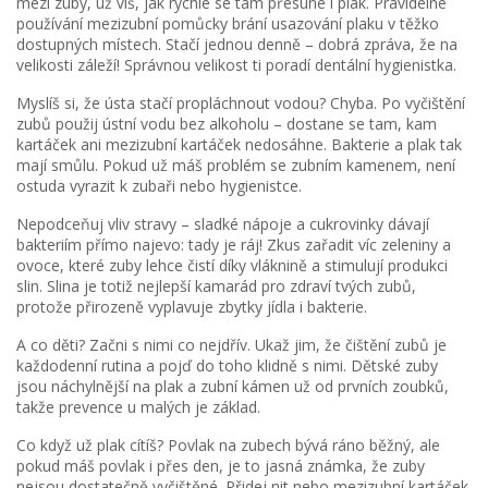
mezi zuby, už víš, jak rychle se tam přesune i plak. Pravidelné
používání mezizubní pomůcky brání usazování plaku v těžko
dostupných místech. Stačí jednou denně – dobrá zpráva, že na
velikosti záleží! Správnou velikost ti poradí dentální hygienistka.
Myslíš si, že ústa stačí propláchnout vodou? Chyba. Po vyčištění
zubů použij ústní vodu bez alkoholu – dostane se tam, kam
kartáček ani mezizubní kartáček nedosáhne. Bakterie a plak tak
mají smůlu. Pokud už máš problém se zubním kamenem, není
ostuda vyrazit k zubaři nebo hygienistce.
Nepodceňuj vliv stravy – sladké nápoje a cukrovinky dávají
bakteriím přímo najevo: tady je ráj! Zkus zařadit víc zeleniny a
ovoce, které zuby lehce čistí díky vláknině a stimulují produkci
slin. Slina je totiž nejlepší kamarád pro zdraví tvých zubů,
protože přirozeně vyplavuje zbytky jídla i bakterie.
A co děti? Začni s nimi co nejdřív. Ukaž jim, že čištění zubů je
každodenní rutina a pojď do toho klidně s nimi. Dětské zuby
jsou náchylnější na plak a zubní kámen už od prvních zoubků,
takže prevence u malých je základ.
Co když už plak cítíš? Povlak na zubech bývá ráno běžný, ale
pokud máš povlak i přes den, je to jasná známka, že zuby
nejsou dostatečně vyčištěné. Přidej nit nebo mezizubní kartáček