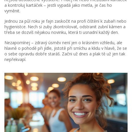
a kontroluj kartáček – jestli vypadá jako metla, je čas ho
vyměnit.
Jednou za půl roku je fajn zaskočit na profi čištění k zubaři nebo
hygienistce. Nech si zuby zkontrolovat, odstranit zubní kámen a
třeba se dozvíš nějakou novinku, která ti usnadní každý den.
Nezapomínej – zdravý úsměv není jen o krásném vzhledu, ale
hlavně o pohodě při jídle, jistotě při smíchu a klidu v hlavě, že se
o sebe opravdu dobře staráš. Začni už dnes a plak tě už jen tak
nepřekvapí.