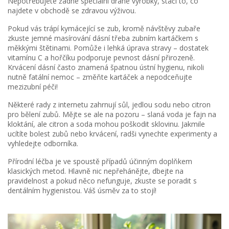
Nepotřebujete žádné speciální drahé výrobky, stačí to, co
najdete v obchodě se zdravou výživou.
Pokud vás trápí kymácející se zub, kromě návštěvy zubaře
zkuste jemné masírování dásní třeba zubním kartáčkem s
měkkými štětinami. Pomůže i lehká úprava stravy – dostatek
vitamínu C a hořčíku podporuje pevnost dásní přirozeně.
Krvácení dásní často znamená špatnou ústní hygienu, nikoli
nutně fatální nemoc – změňte kartáček a nepodceňujte
mezizubní péči!
Některé rady z internetu zahrnují sůl, jedlou sodu nebo citron
pro bělení zubů. Mějte se ale na pozoru – slaná voda je fajn na
kloktání, ale citron a soda mohou poškodit sklovinu. Jakmile
ucítíte bolest zubů nebo krvácení, radši vynechte experimenty a
vyhledejte odborníka.
Přírodní léčba je ve spoustě případů účinným doplňkem
klasických metod. Hlavně nic nepřehánějte, dbejte na
pravidelnost a pokud něco nefunguje, zkuste se poradit s
dentálním hygienistou. Váš úsměv za to stojí!