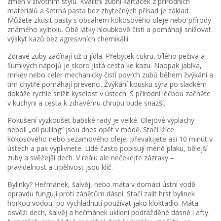
změn v životním stylu. Kvalitní zubní kartáček z přírodních
materiálů a šetrná pasta bez zbytečných přísad je základ.
Můžete zkusit pasty s obsahem kokosového oleje nebo přírody
známého xylitolu. Obě látky hloubkově čistí a pomáhají snižovat
výskyt kazů bez agresivních chemikálií.
Zdravé zuby začínají už u jídla. Přebytek cukru, bílého pečiva a
šumivých nápojů je skoro jistá cesta ke kazu. Naopak jablka,
mrkev nebo celer mechanicky čistí povrch zubů během žvýkání a
tím chytře pomáhají prevenci. Žvýkání kousku sýra po sladkém
dokáže rychle snížit kyselost v ústech. S přírodní léčbou začněte
v kuchyni a cesta k zdravému chrupu bude snazší.
Pokušení vyzkoušet babské rady je velké. Olejové výplachy
neboli „oil pulling“ jsou dnes opět v módě. Stačí lžíce
kokosového nebo sezamového oleje, převalujete asi 10 minut v
ústech a pak vyplivnete. Lidé často popisují méně plaku, bělejší
zuby a svěžejší dech. V reálu ale nečekejte zázraky –
pravidelnost a trpělivost jsou klíč.
Bylinky? Heřmánek, šalvěj, nebo máta v domácí ústní vodě
opravdu fungují proti zánětům dásní. Stačí zalít hrst bylinek
horkou vodou, po vychladnutí používat jako kloktadlo. Máta
osvěží dech, šalvěj a heřmánek uklidní podrážděné dásně i afty.