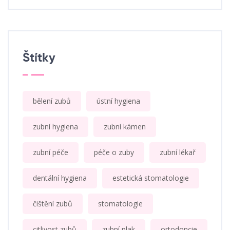
Štítky
bělení zubů
ústní hygiena
zubní hygiena
zubní kámen
zubní péče
péče o zuby
zubní lékař
dentální hygiena
estetická stomatologie
čištění zubů
stomatologie
citlivost zubů
zubní plak
ortodoncie