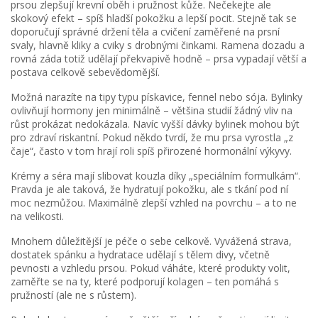
prsou zlepšují krevní oběh i pružnost kůže. Nečekejte ale
skokový efekt – spíš hladší pokožku a lepší pocit. Stejně tak se
doporučují správné držení těla a cvičení zaměřené na prsní
svaly, hlavně kliky a cviky s drobnými činkami. Ramena dozadu a
rovná záda totiž udělají překvapivě hodně – prsa vypadají větší a
postava celkově sebevědomější.
Možná narazíte na tipy typu pískavice, fennel nebo sója. Bylinky
ovlivňují hormony jen minimálně – většina studií žádný vliv na
růst prokázat nedokázala. Navíc vyšší dávky bylinek mohou být
pro zdraví riskantní. Pokud někdo tvrdí, že mu prsa vyrostla „z
čaje“, často v tom hrají roli spíš přirozené hormonální výkyvy.
Krémy a séra mají slibovat kouzla díky „speciálním formulkám“.
Pravda je ale taková, že hydratují pokožku, ale s tkání pod ní
moc nezmůžou. Maximálně zlepší vzhled na povrchu – a to ne
na velikosti.
Mnohem důležitější je péče o sebe celkově. Vyvážená strava,
dostatek spánku a hydratace udělají s tělem divy, včetně
pevnosti a vzhledu prsou. Pokud váháte, které produkty volit,
zaměřte se na ty, které podporují kolagen – ten pomáhá s
pružností (ale ne s růstem).