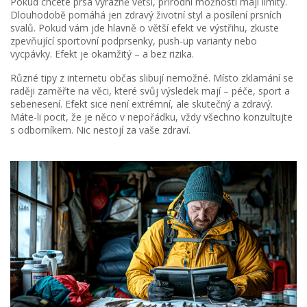
Pokud chcete prsa výrazně větší, přírodní možnosti mají limity.
Dlouhodobě pomáhá jen zdravý životní styl a posílení prsních
svalů. Pokud vám jde hlavně o větší efekt ve výstřihu, zkuste
zpevňující sportovní podprsenky, push-up varianty nebo
vycpávky. Efekt je okamžitý – a bez rizika.
Různé tipy z internetu občas slibují nemožné. Místo zklamání se
raději zaměřte na věci, které svůj výsledek mají – péče, sport a
sebenesení. Efekt sice není extrémní, ale skutečný a zdravý.
Máte-li pocit, že je něco v nepořádku, vždy všechno konzultujte
s odborníkem. Nic nestojí za vaše zdraví.