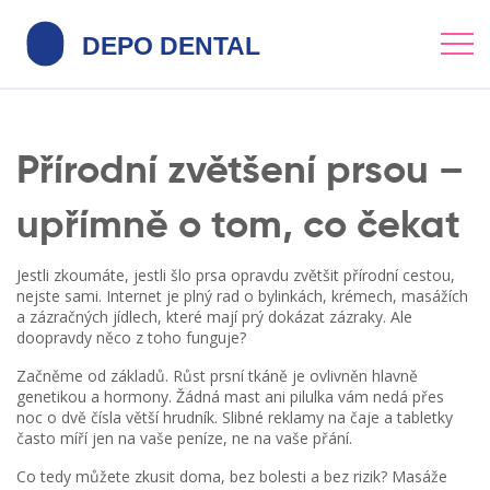
Přírodní zvětšení prsou –
upřímně o tom, co čekat
Jestli zkoumáte, jestli šlo prsa opravdu zvětšit přírodní cestou,
nejste sami. Internet je plný rad o bylinkách, krémech, masážích
a zázračných jídlech, které mají prý dokázat zázraky. Ale
doopravdy něco z toho funguje?
Začněme od základů. Růst prsní tkáně je ovlivněn hlavně
genetikou a hormony. Žádná mast ani pilulka vám nedá přes
noc o dvě čísla větší hrudník. Slibné reklamy na čaje a tabletky
často míří jen na vaše peníze, ne na vaše přání.
Co tedy můžete zkusit doma, bez bolesti a bez rizik? Masáže