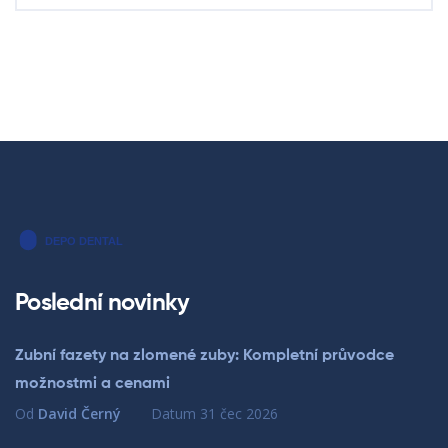
Poslední novinky
Zubní fazety na zlomené zuby: Kompletní průvodce
možnostmi a cenami
Od
David Černý
Datum
31 čec 2026