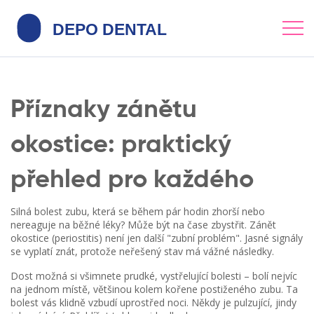
Příznaky zánětu
okostice: praktický
přehled pro každého
Silná bolest zubu, která se během pár hodin zhorší nebo
nereaguje na běžné léky? Může být na čase zbystřit. Zánět
okostice (periostitis) není jen další "zubní problém". Jasné signály
se vyplatí znát, protože neřešený stav má vážné následky.
Dost možná si všimnete prudké, vystřelující bolesti – bolí nejvíc
na jednom místě, většinou kolem kořene postiženého zubu. Ta
bolest vás klidně vzbudí uprostřed noci. Někdy je pulzující, jindy