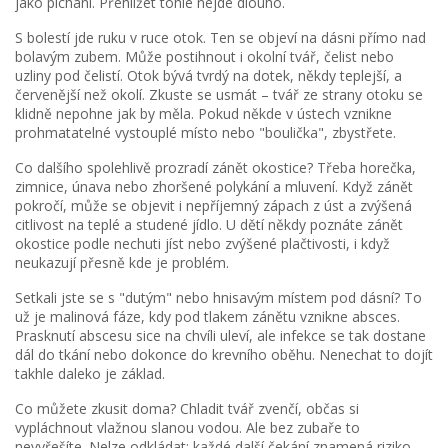
jako píchání. Přehlížet tohle nejde dlouho.
S bolestí jde ruku v ruce otok. Ten se objeví na dásni přímo nad
bolavým zubem. Může postihnout i okolní tvář, čelist nebo
uzliny pod čelistí. Otok bývá tvrdý na dotek, někdy teplejší, a
červenější než okolí. Zkuste se usmát – tvář ze strany otoku se
klidně nepohne jak by měla. Pokud někde v ústech vznikne
prohmatatelné vystouplé místo nebo "boulička", zbystřete.
Co dalšího spolehlivě prozradí zánět okostice? Třeba horečka,
zimnice, únava nebo zhoršené polykání a mluvení. Když zánět
pokročí, může se objevit i nepříjemný zápach z úst a zvýšená
citlivost na teplé a studené jídlo. U dětí někdy poznáte zánět
okostice podle nechuti jíst nebo zvýšené plačtivosti, i když
neukazují přesně kde je problém.
Setkali jste se s "dutým" nebo hnisavým místem pod dásní? To
už je malinová fáze, kdy pod tlakem zánětu vznikne absces.
Prasknutí abscesu sice na chvíli uleví, ale infekce se tak dostane
dál do tkání nebo dokonce do krevního oběhu. Nenechat to dojít
takhle daleko je základ.
Co můžete zkusit doma? Chladit tvář zvenčí, občas si
vypláchnout vlažnou slanou vodou. Ale bez zubaře to
nevyřešíte. Nelze odkládat; každé další čekání znamená riziko