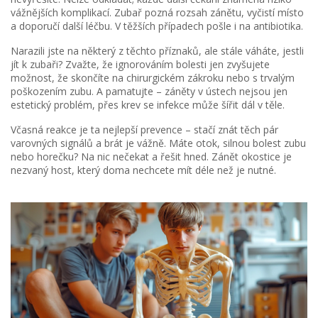
vážnějších komplikací. Zubař pozná rozsah zánětu, vyčistí místo
a doporučí další léčbu. V těžších případech pošle i na antibiotika.
Narazili jste na některý z těchto příznaků, ale stále váháte, jestli
jít k zubaři? Zvažte, že ignorováním bolesti jen zvyšujete
možnost, že skončíte na chirurgickém zákroku nebo s trvalým
poškozením zubu. A pamatujte – záněty v ústech nejsou jen
estetický problém, přes krev se infekce může šířit dál v těle.
Včasná reakce je ta nejlepší prevence – stačí znát těch pár
varovných signálů a brát je vážně. Máte otok, silnou bolest zubu
nebo horečku? Na nic nečekat a řešit hned. Zánět okostice je
nezvaný host, který doma nechcete mít déle než je nutné.