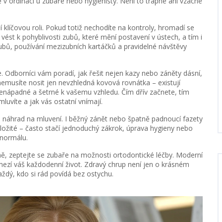
ě v ordinaci u zubaře nebo hygienisty. Není to trapné ani vzácné
í klíčovou roli. Pokud totiž nechodíte na kontroly, hromadí se
vést k pohyblivosti zubů, které mění postavení v ústech, a tím i
ubů, používání mezizubních kartáčků a pravidelné návštěvy
. Odborníci vám poradí, jak řešit nejen kazy nebo záněty dásní,
emusíte nosit jen nevzhledná kovová rovnátka – existují
nenápadné a šetrné k vašemu vzhledu. Čím dřív začnete, tím
mluvíte a jak vás ostatní vnímají.
h náhrad na mluvení. I běžný zánět nebo špatně padnoucí fazety
ložité – často stačí jednoduchý zákrok, úprava hygieny nebo
 normálu.
sně, zeptejte se zubaře na možnosti ortodontické léčby. Moderní
ezí váš každodenní život. Zdravý chrup není jen o krásném
aždý, kdo si rád povídá bez ostychu.