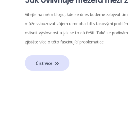
Jak ovlivňuje mezera mezi z
Vítejte na mém blogu, kde se dnes budeme zabývat tím,
může vzbuzovat zájem u mnoha lidí s takovými problé
ovlivnit výslovnost a jak se to dá řešit. Také se podívám
zjistěte více o této fascinující problematice.
Číst Více