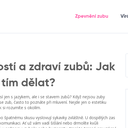
Zpevnění zubu
Vir
stí a zdraví zubů: Jak
 tím dělat?
í jen s jazykem, ale i se stavem zubů? Když nejsou zuby
e zub, často to poznáte při mluvení. Nejde jen o estetiku
k si rozumíte s okolím.
ebo špatnému skusu vyslovují sykavky zvláštně. U dospělých zas
munikaci. Ať už vám vadí šišlání nebo drmolíte kvůli