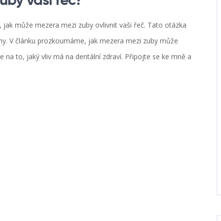
uby vaši řeč?
 jak může mezera mezi zuby ovlivnit vaši řeč. Tato otázka
my. V článku prozkoumáme, jak mezera mezi zuby může
e na to, jaký vliv má na dentální zdraví. Připojte se ke mně a