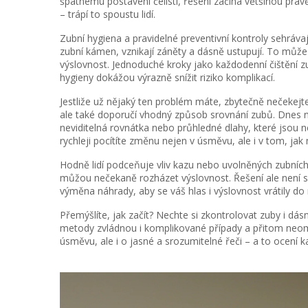
špatnému postavení čelistí, řešení začíná většinou práv
– trápí to spoustu lidí.
Zubní hygiena a pravidelné preventivní kontroly sehrávaj
zubní kámen, vznikají záněty a dásně ustupují. To může 
výslovnost. Jednoduché kroky jako každodenní čištění z
hygieny dokážou výrazně snížit riziko komplikací.
Jestliže už nějaký ten problém máte, zbytečně nečekejte
ale také doporučí vhodný způsob srovnání zubů. Dnes n
neviditelná rovnátka nebo průhledné dlahy, které jsou 
rychleji pocítíte změnu nejen v úsměvu, ale i v tom, jak 
Hodně lidí podceňuje vliv kazu nebo uvolněných zubníc
můžou nečekaně rozházet výslovnost. Řešení ale není s
výměna náhrady, aby se váš hlas i výslovnost vrátily do
Přemýšlíte, jak začít? Nechte si zkontrolovat zuby i dá
metody zvládnou i komplikované případy a přitom neom
úsměvu, ale i o jasné a srozumitelné řeči – a to ocení k