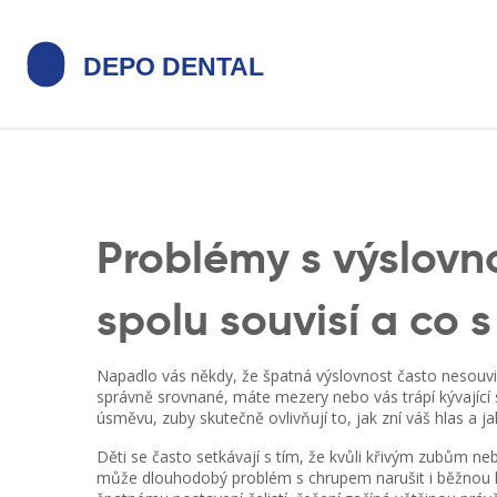
Problémy s výslovno
spolu souvisí a co s
Napadlo vás někdy, že špatná výslovnost často nesouvis
správně srovnané, máte mezery nebo vás trápí kývající s
úsměvu, zuby skutečně ovlivňují to, jak zní váš hlas a ja
Děti se často setkávají s tím, že kvůli křivým zubům n
může dlouhodobý problém s chrupem narušit i běžnou ko