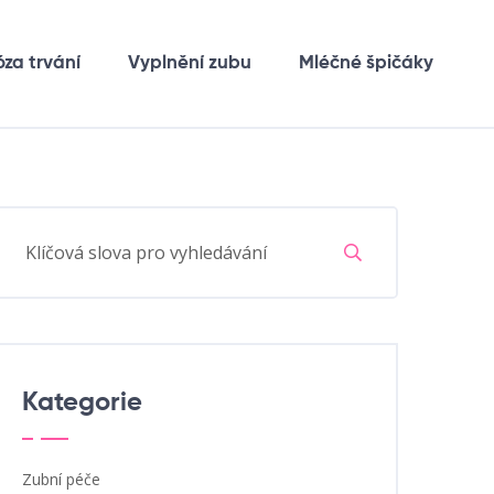
óza trvání
Vyplnění zubu
Mléčné špičáky
Kategorie
Zubní péče