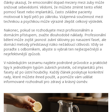
články ukazují, že emocionální dopad mezery mezi zuby může
snižovat sebevědomí. Vědomí, že můžete zmírnit tento efekt
pomocí faset nebo implantátů, často zvládne pacienty
motivovat k lepší péči po zákroku. Vzájemná součinnost mezi
technikou a psychikou může výrazně zlepšit celkový výsledek.
Nakonec, pokud se rozhodujete mezi profesionálním a
domácím přístupem, zvažte dlouhodobé náklady. Profesionální
bělení může zvýšit jasnost zubní skloviny po nasazení faset, ale
domácí metody představují riziko nežádoucí citlivosti. Vždy se
poraďte s odborníkem, abyste si vybrali ten nejbezpečnější a
nejefektivnější způsob.
V následujícím seznamu najdete podrobné průvodce a praktické
tipy k jednotlivým typům zubních protetik, od implantátů přes
fasety až po ústní houbičky. Každý článek poskytuje konkrétní
rady, které můžete ihned použít, a pomůže vám udělat
informované rozhodnutí pro zdravý a krásný úsměv.