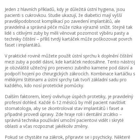
Jeden z hlavních příkladů, kdy je důležitá ústní hygiena, jsou
pacienti s cukrovkou. Studie ukazují, že diabetici mají vyšší
pravděpodobnost komplikací po zavedení implantátů, ale
pravidelná a správná péče může rizika výrazně snížit. Stejně tak
lidé s citlivými zuby by měli věnovat pozornost výběru pasty a
techniky čištění – příliš tvrdý kartáček může poškozovat povrch
faset i implantátů.
V praktické rovině můžete použít ústní sprchu k doplnění čištění
mezi zuby a podél dásní, kde kartáček nedosáhne. Tento nástroj
je obzvláště užitečný pro prevenci zubního kamene pod dásní a
podpoří hojení po chirurgických zákrocích. Kombinace kartáčku s
měkkými štětinami a ústní sprchy tak tvoří základní sadu pro
každého, kdo nosí protetické pomůcky.
Dalším faktorem, který ovlivňuje úspěch protetiky, je pravidelný
profesní dohled. Každé 6‑12 měsíců by měl pacient navštívit
stomatologa, aby se zkontroloval stav implantátů i faset a
případně provedl úpravy. Zde hraje roli i dentální zrcátko –
správná technika používání umožní pacientovi vidět i skryté
oblasti a včas rozpoznat jakékoliv změny.
Pokud se chystáte na zákrok, připravte se i psychicky. Některé