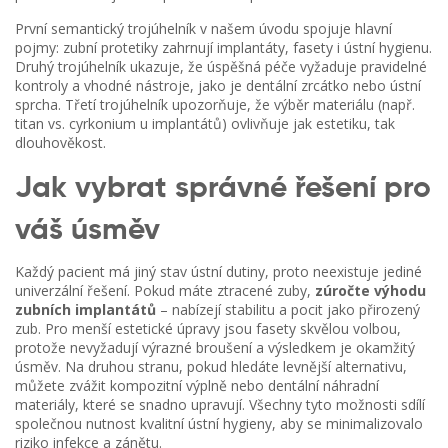
První semantický trojúhelník v našem úvodu spojuje hlavní
pojmy: zubní protetiky zahrnují implantáty, fasety i ústní hygienu.
Druhý trojúhelník ukazuje, že úspěšná péče vyžaduje pravidelné
kontroly a vhodné nástroje, jako je dentální zrcátko nebo ústní
sprcha. Třetí trojúhelník upozorňuje, že výběr materiálu (např.
titan vs. cyrkonium u implantátů) ovlivňuje jak estetiku, tak
dlouhověkost.
Jak vybrat správné řešení pro
váš úsměv
Každý pacient má jiný stav ústní dutiny, proto neexistuje jediné
univerzální řešení. Pokud máte ztracené zuby,
zúročte výhodu
zubních implantátů
– nabízejí stabilitu a pocit jako přirozený
zub. Pro menší estetické úpravy jsou fasety skvělou volbou,
protože nevyžadují výrazné broušení a výsledkem je okamžitý
úsměv. Na druhou stranu, pokud hledáte levnější alternativu,
můžete zvážit kompozitní výplně nebo dentální náhradní
materiály, které se snadno upravují. Všechny tyto možnosti sdílí
společnou nutnost kvalitní ústní hygieny, aby se minimalizovalo
riziko infekce a zánětu.