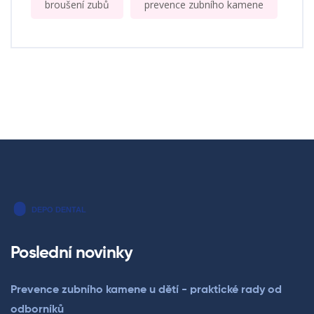
broušení zubů
prevence zubního kamene
Poslední novinky
Prevence zubního kamene u dětí - praktické rady od
odborníků