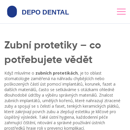
Zubní protetiky – co
potřebujete vědět
Když mluvíme o
zubních protetikách
,
je to oblast
stomatologie zaměřená na náhradu chybějících nebo
poškozených částí úst pomocí implantátů, korunek, fazet a
dalších materiálů
, často se setkáváme s otázkami ohledně
dlouhodobé údržby a výběru správných materiálů. Znalost
zubních implantátů
,
umělých kořenů, které nahrazují ztracené
zuby a spojují se s čelistí
a
faset
,
tenkých keramických plátků,
které zakrývají povrch zubu a zlepšují estetiku
je klíčové pro
úspěšný výsledek. Také
ústní hygiena
,
každodenní péče
zahrnující čištění, nitování a správné používání ústních
prostředků
hraje roli v prevenci komplikací.