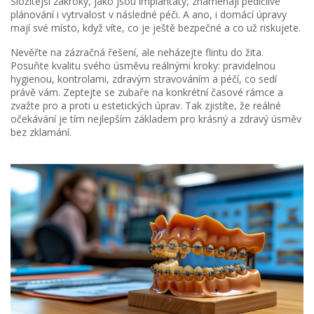
Složitější zákroky, jako jsou implantáty, znamenají pedičlivé
plánování i vytrvalost v následné péči. A ano, i domácí úpravy
mají své místo, když víte, co je ještě bezpečné a co už riskujete.
Nevěřte na zázračná řešení, ale neházejte flintu do žita.
Posuňte kvalitu svého úsměvu reálnými kroky: pravidelnou
hygienou, kontrolami, zdravým stravováním a péčí, co sedí
právě vám. Zeptejte se zubaře na konkrétní časové rámce a
zvažte pro a proti u estetických úprav. Tak zjistíte, že reálné
očekávání je tím nejlepším základem pro krásný a zdravý úsměv
bez zklamání.