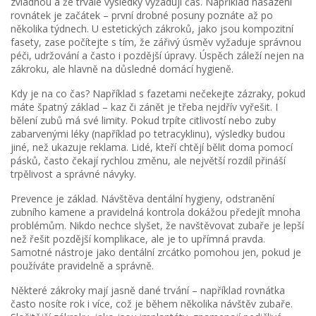
zvládnou a že trvalé výsledky vyžadují čas. Například nasazení
rovnátek je začátek – první drobné posuny poznáte až po
několika týdnech. U estetických zákroků, jako jsou kompozitní
fasety, zase počítejte s tím, že zářivý úsměv vyžaduje správnou
péči, udržování a často i pozdější úpravy. Úspěch záleží nejen na
zákroku, ale hlavně na důsledné domácí hygieně.
Kdy je na co čas? Například s fazetami nečekejte zázraky, pokud
máte špatný základ – kaz či zánět je třeba nejdřív vyřešit. I
bělení zubů má své limity. Pokud trpíte citlivostí nebo zuby
zabarvenými léky (například po tetracyklinu), výsledky budou
jiné, než ukazuje reklama. Lidé, kteří chtějí bělit doma pomocí
pásků, často čekají rychlou změnu, ale největší rozdíl přináší
trpělivost a správné návyky.
Prevence je základ. Návštěva dentální hygieny, odstranění
zubního kamene a pravidelná kontrola dokážou předejít mnoha
problémům. Nikdo nechce slyšet, že navštěvovat zubaře je lepší
než řešit pozdější komplikace, ale je to upřímná pravda.
Samotné nástroje jako dentální zrcátko pomohou jen, pokud je
používáte pravidelně a správně.
Některé zákroky mají jasně dané trvání – například rovnátka
často nosíte rok i více, což je během několika návštěv zubaře.