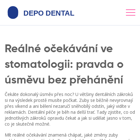
Reálné očekávání ve
stomatologii: pravda o
úsměvu bez přehánění
Čekáte dokonalý úsměv přes noc? U většiny dentálních zákroků
si na výsledek prostě musíte počkat. Zuby se běžně nevyrovnají
přes víkend a ani bělení nezaručí sněhobílý odstín, jaký vidíte v
reklamách. Dentální péče je běh na delší trať. Tady zjistíte, co od
jednotlivých zákroků opravdu čekat a jak si udělat jasno v tom,
co je skutečně možné.
Mít reálné očekávání znamená chápat, jaké změny zuby