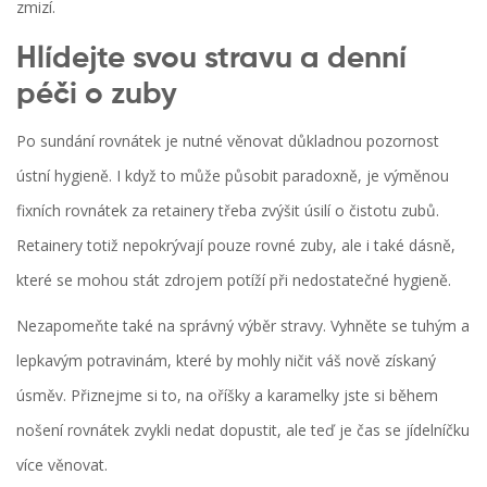
zmizí.
Hlídejte svou stravu a denní
péči o zuby
Po sundání rovnátek je nutné věnovat důkladnou pozornost
ústní hygieně. I když to může působit paradoxně, je výměnou
fixních rovnátek za retainery třeba zvýšit úsilí o čistotu zubů.
Retainery totiž nepokrývají pouze rovné zuby, ale i také dásně,
které se mohou stát zdrojem potíží při nedostatečné hygieně.
Nezapomeňte také na správný výběr stravy. Vyhněte se tuhým a
lepkavým potravinám, které by mohly ničit váš nově získaný
úsměv. Přiznejme si to, na oříšky a karamelky jste si během
nošení rovnátek zvykli nedat dopustit, ale teď je čas se jídelníčku
více věnovat.