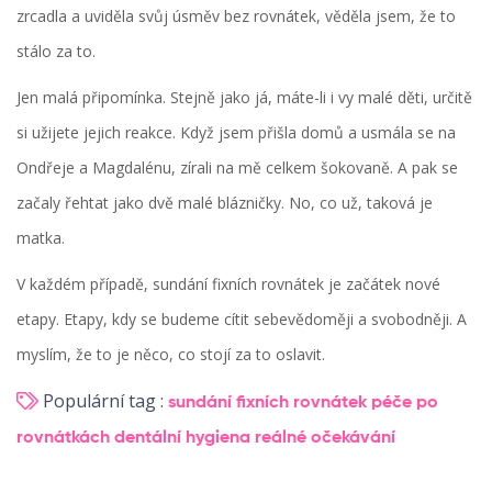
zrcadla a uviděla svůj úsměv bez rovnátek, věděla jsem, že to
stálo za to.
Jen malá připomínka. Stejně jako já, máte-li i vy malé děti, určitě
si užijete jejich reakce. Když jsem přišla domů a usmála se na
Ondřeje a Magdalénu, zírali na mě celkem šokovaně. A pak se
začaly řehtat jako dvě malé blázničky. No, co už, taková je
matka.
V každém případě, sundání fixních rovnátek je začátek nové
etapy. Etapy, kdy se budeme cítit sebevědoměji a svobodněji. A
myslím, že to je něco, co stojí za to oslavit.
Populární tag :
sundání fixních rovnátek
péče po
rovnátkách
dentální hygiena
reálné očekávání