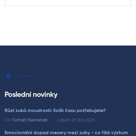
Poslední novinky
Růst zubů moudrosti: Kolik času potřebujete?
Od
Tomáš Havranek
Datum
29 led 2024
Emocionální dopad mezery mezi zuby - co říká výzkum