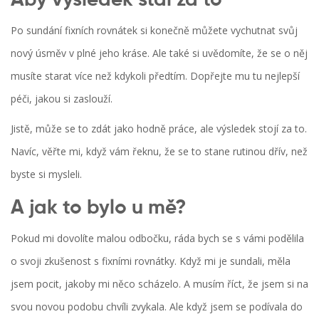
Aby výsledek stál za to
Po sundání fixních rovnátek si konečně můžete vychutnat svůj
nový úsměv v plné jeho kráse. Ale také si uvědomíte, že se o něj
musíte starat více než kdykoli předtím. Dopřejte mu tu nejlepší
péči, jakou si zaslouží.
Jistě, může se to zdát jako hodně práce, ale výsledek stojí za to.
Navíc, věřte mi, když vám řeknu, že se to stane rutinou dřív, než
byste si mysleli.
A jak to bylo u mě?
Pokud mi dovolíte malou odbočku, ráda bych se s vámi podělila
o svoji zkušenost s fixními rovnátky. Když mi je sundali, měla
jsem pocit, jakoby mi něco scházelo. A musím říct, že jsem si na
svou novou podobu chvíli zvykala. Ale když jsem se podívala do