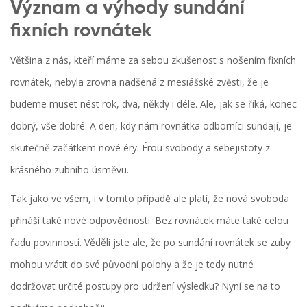
Význam a výhody sundání
fixních rovnátek
Většina z nás, kteří máme za sebou zkušenost s nošením fixních
rovnátek, nebyla zrovna nadšená z mesiášské zvěsti, že je
budeme muset nést rok, dva, někdy i déle. Ale, jak se říká, konec
dobrý, vše dobré. A den, kdy nám rovnátka odborníci sundají, je
skutečně začátkem nové éry. Érou svobody a sebejistoty z
krásného zubního úsměvu.
Tak jako ve všem, i v tomto případě ale platí, že nová svoboda
přináší také nové odpovědnosti. Bez rovnátek máte také celou
řadu povinností. Věděli jste ale, že po sundání rovnátek se zuby
mohou vrátit do své původní polohy a že je tedy nutné
dodržovat určité postupy pro udržení výsledku? Nyní se na to