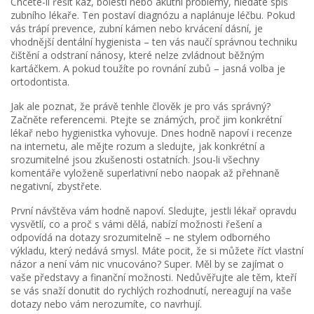
Chcete-li řešit kaz, bolesti nebo akutní problémy, hledáte spíš
zubního lékaře. Ten postaví diagnózu a naplánuje léčbu. Pokud
vás trápí prevence, zubní kámen nebo krvácení dásní, je
vhodnější dentální hygienista – ten vás naučí správnou techniku
čištění a odstraní nánosy, které nelze zvládnout běžným
kartáčkem. A pokud toužíte po rovnání zubů – jasná volba je
ortodontista.
Jak ale poznat, že právě tenhle člověk je pro vás správný?
Začněte referencemi. Ptejte se známých, proč jim konkrétní
lékař nebo hygienistka vyhovuje. Dnes hodně napoví i recenze
na internetu, ale mějte rozum a sledujte, jak konkrétní a
srozumitelné jsou zkušenosti ostatních. Jsou-li všechny
komentáře vyloženě superlativní nebo naopak až přehnaně
negativní, zbystřete.
První návštěva vám hodně napoví. Sledujte, jestli lékař opravdu
vysvětlí, co a proč s vámi dělá, nabízí možnosti řešení a
odpovídá na dotazy srozumitelně – ne stylem odborného
výkladu, který nedává smysl. Máte pocit, že si můžete říct vlastní
názor a není vám nic vnucováno? Super. Měl by se zajímat o
vaše představy a finanční možnosti. Nedůvěřujte ale těm, kteří
se vás snaží donutit do rychlých rozhodnutí, nereagují na vaše
dotazy nebo vám nerozumíte, co navrhují.