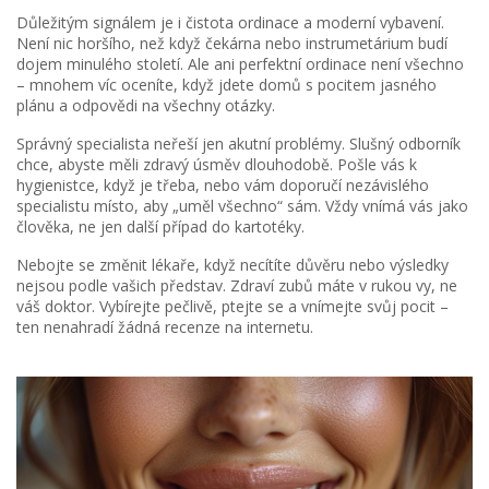
Důležitým signálem je i čistota ordinace a moderní vybavení.
Není nic horšího, než když čekárna nebo instrumetárium budí
dojem minulého století. Ale ani perfektní ordinace není všechno
– mnohem víc oceníte, když jdete domů s pocitem jasného
plánu a odpovědi na všechny otázky.
Správný specialista neřeší jen akutní problémy. Slušný odborník
chce, abyste měli zdravý úsměv dlouhodobě. Pošle vás k
hygienistce, když je třeba, nebo vám doporučí nezávislého
specialistu místo, aby „uměl všechno“ sám. Vždy vnímá vás jako
člověka, ne jen další případ do kartotéky.
Nebojte se změnit lékaře, když necítíte důvěru nebo výsledky
nejsou podle vašich představ. Zdraví zubů máte v rukou vy, ne
váš doktor. Vybírejte pečlivě, ptejte se a vnímejte svůj pocit –
ten nenahradí žádná recenze na internetu.