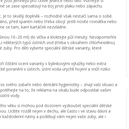
ré jsou jemnější pro citlivé jedince nebo děti. Všímejte si
jiné se zase specializují na boj proti plaku nebo zápachu.
it. Je to skvělý doplněk – rozhodně však nestačí sama o sobě.
 ráno, před spaním nebo třeba obojí. Jestli nosíte rovnátka nebo
ane se tam, kam kartáček nezvládne.
tšinou 10–20 ml) do víčka a kloktejte půl minuty. Nezapomeňte
 U některých typů ústních vod (třeba s obsahem chlorhexidinu)
zuby. Pro děti vyberte speciální dětské varianty, které
při čištění ocení varianty s bylinkovými výtažky nebo extra
poranění v ústech, ústní voda urychlí hojení a sníží riziko
te se svého zubaře nebo dentální hygienistky – znají vaši situaci a
poléhejte na to, že reklama na obalu bude odpovídat vašim
ústní vody.
čitého věku si mohou pod dozorem vyzkoušet speciální dětské
nou. Ucítíte rozdíl nejen v dechu, ale často i ve stavu dásní a
každodenní rutiny a poděkují vám nejen vaše zuby, ale i