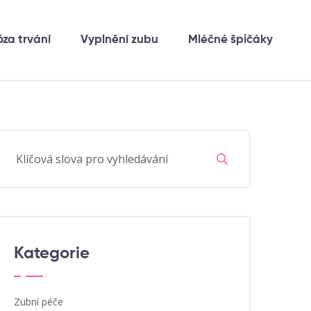
óza trvání
Vyplnění zubu
Mléčné špičáky
Kategorie
Zubní péče