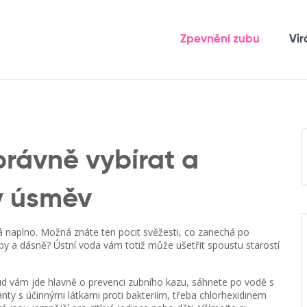
Zpevnění zubu
Vir
správně vybírat a
ý úsměv
á naplno. Možná znáte ten pocit svěžesti, co zanechá po
 zuby a dásně? Ústní voda vám totiž může ušetřit spoustu starostí
ud vám jde hlavně o prevenci zubního kazu, sáhnete po vodě s
ty s účinnými látkami proti bakteriím, třeba chlorhexidinem