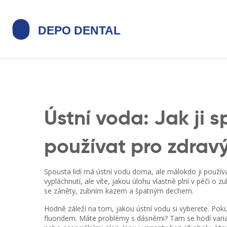
Ústní voda: Jak ji 
používat pro zdrav
Spousta lidí má ústní vodu doma, ale málokdo ji použív
vypláchnutí, ale víte, jakou úlohu vlastně plní v péči o
se záněty, zubním kazem a špatným dechem.
Hodně záleží na tom, jakou ústní vodu si vyberete. Pok
fluoridem. Máte problémy s dásněmi? Tam se hodí varian