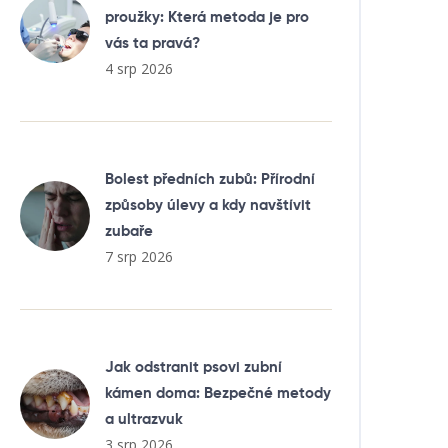
proužky: Která metoda je pro
vás ta pravá?
4 srp 2026
Bolest předních zubů: Přírodní
způsoby úlevy a kdy navštívit
zubaře
7 srp 2026
Jak odstranit psovi zubní
kámen doma: Bezpečné metody
a ultrazvuk
3 srp 2026