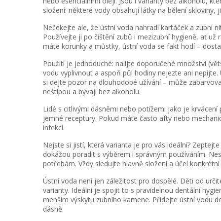
nebo esenciálními oleji. Jsou i varianty bez alkoholu, kte
složení: některé vody obsahují látky na bělení skloviny, 
Nečekejte ale, že ústní voda nahradí kartáček a zubní n
Používejte ji po čištění zubů i mezizubní hygieně, ať už
máte korunky a můstky, ústní voda se fakt hodí – dost
Použití je jednoduché: nalijte doporučené množství (vě
vodu vyplivnout a aspoň půl hodiny nejezte ani nepijte.
si dejte pozor na dlouhodobé užívání – může zabarvovat 
neštípou a bývají bez alkoholu.
Lidé s citlivými dásněmi nebo potížemi jako je krvácení 
jemné receptury. Pokud máte často afty nebo mechanické 
infekcí.
Nejste si jistí, která varianta je pro vás ideální? Zeptej
dokážou poradit s výběrem i správným používáním. Nes
potřebám. Vždy sledujte hlavně složení a účel konkrétní 
Ústní voda není jen záležitost pro dospělé. Děti od ur
varianty. Ideální je spojit to s pravidelnou dentální hygie
menším výskytu zubního kamene. Přidejte ústní vodu do 
dásně.