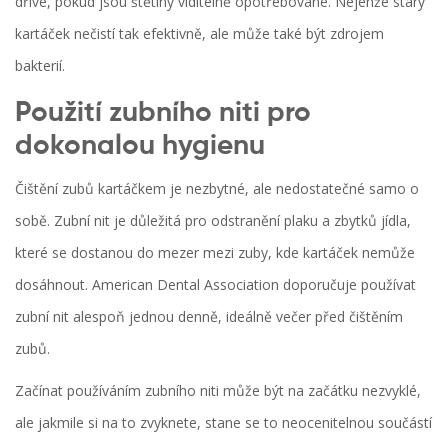
dříve, pokud jsou štětiny viditelně opotřebované. Nejenže starý
kartáček nečistí tak efektivně, ale může také být zdrojem
bakterií.
Použití zubního niti pro
dokonalou hygienu
Čištění zubů kartáčkem je nezbytné, ale nedostatečné samo o
sobě. Zubní nit je důležitá pro odstranění plaku a zbytků jídla,
které se dostanou do mezer mezi zuby, kde kartáček nemůže
dosáhnout. American Dental Association doporučuje používat
zubní nit alespoň jednou denně, ideálně večer před čištěním
zubů.
Začínat používáním zubního niti může být na začátku nezvyklé,
ale jakmile si na to zvyknete, stane se to neocenitelnou součástí