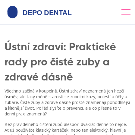
Ústní zdraví: Praktické
rady pro čisté zuby a
zdravé dásně
Všechno začíná v koupelně. Ústní zdraví neznamená jen hezčí
úsměv, ale taky méně starostí se zubními kazy, bolestí a účty u
zubaře. Čisté zuby a zdravé dásně prostě znamenají pohodlnější
a klidnější život. Pořád slyšíte o prevenci, ale co přesně to v
denní praxi znamená?
Bez pravidelného čištění zubů alespoň dvakrát denně to nejde.
Ať už používáte klasický kartáček, nebo ten elektrický, hlavní je