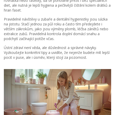
rovnátka nebo fasetky, dá se pohodlně přežít i bez speciálních
diet, ale nutná je lepší hygiena a pečlivější čištění kolem drátků a
hran faset.
Pravidelné návštěvy u zubaře a dentální hygienistky jsou sázka
na jistotu. Stačí jednou za půl roku a často tím předejdete i
větším zákrokům, jako jsou výměny plomb, léčba zánětů nebo
extrakce zubů. Pravidelná kontrola doplní domácí snahu a
podchytí začínající potíže včas.
Ústní zdraví není věda, ale důslednost a správné návyky.
Vyzkoušejte konkrétní tipy a uvidíte, že nejenže budete mít lepší
pocit v puse, ale i úsměv, který stojí za pozornost.