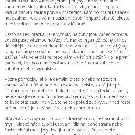
správná technika – krátké jemné pohyby a nezapomínat na
zadní zuby. Mezizubní kartáčky nejsou zbytečnost – spousta
kazů a zánětů začíná právě v mezerách, kam normální kartáček
nedosáhne. Pokud vám mezizubní čištění připadá složité, zkuste
menší velikost nebo se poradíte v lékárně.
Často se řeší otázka, jaké výrobky na zuby jsou vůbec potřeba.
Dražší pasty většinou nabízejí víc marketingu než reálný přínos,
důležitější je dostatek fluoridů a pravidelnost. Ústní vody bývají
fajn, ale samy o sobě nic nespasí, hlavní je mechanické čištění.
Začínají vás bolet dásně nebo vám krvácí při čištění? To je první
varování, že něco není v pořádku a už je čas konzultace se
zubařem nebo hygienistkou.
Různé pomůcky, jako je dentální zrcátko nebo mezizubní
sprcha, vám můžou pomoct rozpoznat místa, která jste při
čištění doposud přehlíželi. Pokud najdete černou tečku na zubu,
neodkládejte řešení. Čím dříve problém vyřešíte, tím méně vás
to bude stát času i nervů. Stejně tak pokud zub kýve, ihned řešte
příčinu, ať už je to zánět, úraz, nebo parodontóza.
Strava a zlozvyky mají na ústní zdraví větší vliv, než si mnoho lidí
myslí. Sladké nápoje, překusování jídla na jedné straně nebo
časté mlsání mezi jídly dávají zubům zabrat. Pokud máte