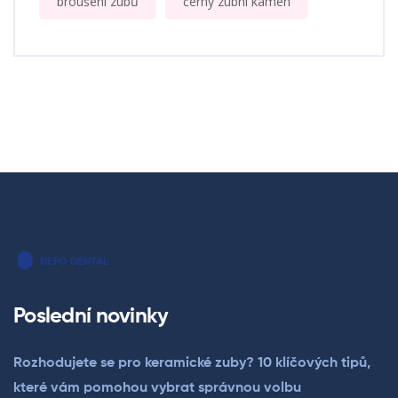
broušení zubů
černý zubní kámen
Poslední novinky
Rozhodujete se pro keramické zuby? 10 klíčových tipů,
které vám pomohou vybrat správnou volbu