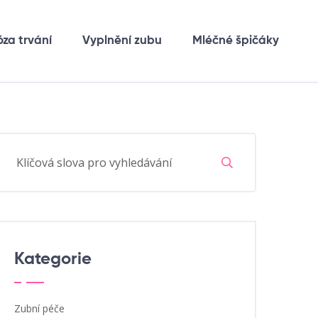
óza trvání
Vyplnění zubu
Mléčné špičáky
Kategorie
Zubní péče