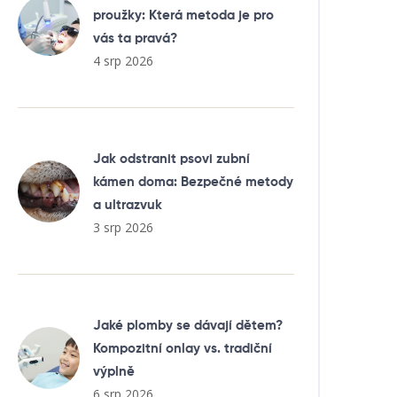
proužky: Která metoda je pro
vás ta pravá?
4 srp 2026
Jak odstranit psovi zubní
kámen doma: Bezpečné metody
a ultrazvuk
3 srp 2026
Jaké plomby se dávají dětem?
Kompozitní onlay vs. tradiční
výplně
6 srp 2026