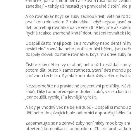
kartáček, pasta s fluoridem a šikovná ruka doma zvládn
zanedbají – tehdy už nestačí jen pravidelné čištění, ale
A co rovnátka? Když se zuby začnou křivit, většina rodi
první kontrolu kolem 7. roku věku. I když nejsou jasné p
děti potřebují rovnátka už ve věku 8–9 let, jiné až kole
Rychlá reakce znamená kratší dobu nošení rovnátek i lep
Dospělí často mají pocit, že s rovnátky nebo dentální
neviditelná rovnátka nebo profesionální bělení, jsou urč
dospělý člověk dostane rovnátka, když mu dříve zuby ne
Čistíte zuby dětem vy osobně, nebo už to zvládají samy?
potom děti pustit k samostatnosti. Starší děti mohou po
správnou techniku. Rychlá kontrola každý večer odhalí vč
Nezapomeňte na pravidelné preventivní prohlídky. Návš
zubů. Díky tomu předejdete drolení zubů, vzniku kazů
jednodušší, rychlejší a levnější vyřešit.
A kdy je vhodný věk na bělení zubů? Dospělí si mohou zu
dětí nebo dospívajících ale odborníci doporučují bělení
Zapamatujte si: na zdravé zuby není nikdy moc brzy ani
otevřené komunikaci s odborníkem. Chcete probrat konkr