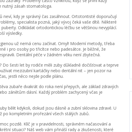
ou zázraky. Problémy často vzniknou, když se první kazy
 je nutný zásah stomatologa.
čů neví, kdy je správný čas zasáhnout. Ortotontisté doporučují
roblémy, specialista pozná, jaký vývoj čeká vaše dítě. Některé
m puberty. Odkládat ortodontickou léčbu se většinou nevyplácí.
ší výsledky.
 hygienou už nemá cenu začínat. Omyl! Moderní metody, třeba
ené i pro osoby po třicítce nebo padesátce. Je běžné, že
spravili. Dentální péče v žádném věku není zbytečná.
 Do šesti let by rodiče měli zuby důkladně dočišťovat a teprve
užívat mezizubní kartáčky nebo dentální nit – jen pozor na
as, jestli něco nejde podle plánu.
těva zubaře dvakrát do roka není přepych, ale základ zdravých
 nebo zánětům dásní. Každý problém zachycený včas je
by bělit kdykoli, dokud jsou dásně a zubní sklovina zdravé. U
 až po kompletním prořezání všech stálých zubů.
 moc pozdě. Klíč je v pravidelnosti, správném načasování a
étní situaci? Náš web vám přináší rady a zkušenosti, které