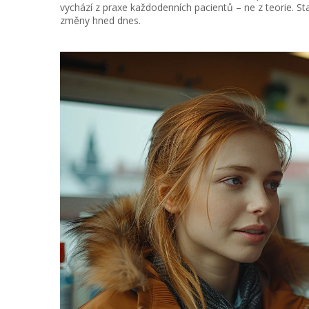
vychází z praxe každodenních pacientů – ne z teorie. Sta
změny hned dnes.