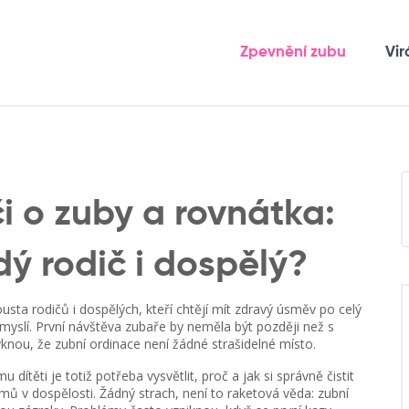
Zpevnění zubu
Vir
i o zuby a rovnátka:
ý rodič i dospělý?
usta rodičů i dospělých, kteří chtějí mít zdravý úsměv po celý
 myslí. První návštěva zubaře by neměla být později než s
knou, že zubní ordinace není žádné strašidelné místo.
dítěti je totiž potřeba vysvětlit, proč a jak si správně čistit
mů v dospělosti. Žádný strach, není to raketová věda: zubní