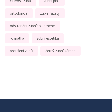
citlivost zubů
zubní plak
ortodoncie
zubní fazety
odstranění zubního kamene
rovnátka
zubní estetika
broušení zubů
černý zubní kámen