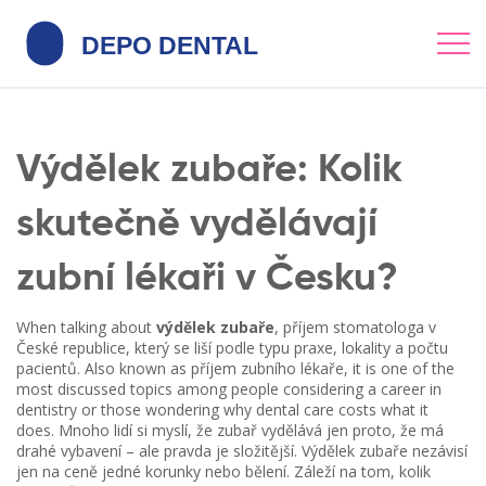
Výdělek zubaře: Kolik
skutečně vydělávají
zubní lékaři v Česku?
When talking about
výdělek zubaře
,
příjem stomatologa v
České republice, který se liší podle typu praxe, lokality a počtu
pacientů
. Also known as
příjem zubního lékaře
, it is one of the
most discussed topics among people considering a career in
dentistry or those wondering why dental care costs what it
does.
Mnoho lidí si myslí, že zubař vydělává jen proto, že má
drahé vybavení – ale pravda je složitější. Výdělek zubaře nezávisí
jen na ceně jedné korunky nebo bělení. Záleží na tom, kolik