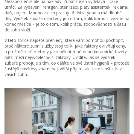
Nezapomeňte ale na náklady. Zubař nejen vydělává – také
utrácí. Za vybavení, rentgen, sterilizaci, platy asistentek, reklamu,
daň, nájem. Mnoho z nich pracuje 6 dní v týdnu a má dlouhé
dny. Výdělek zubaře není tedy jen o tom, kolik korun si vezme na
konec měsíce – je to o tom, kolik práce, zodpovědnosti a času
do toho vloží.
V této sbírce najdete přehledy, které vám pomohou pochopit,
proč některé zubní služby stojí tolik, jaké faktory ovlivňují ceny,
a proč některé metody jako bělení zubů nebo keramické fazety
patří mezi nejvýdělečnější zákroky. Uvidíte, jak se výdělek
zubaře propojuje s tím, co děláte ve své ústní hygieně – protože
častější návštěvy znamenají větší příjem, ale také lepší zdraví
vašich zubů.