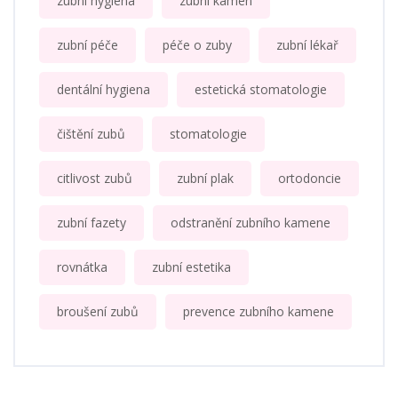
zubní hygiena
zubní kámen
zubní péče
péče o zuby
zubní lékař
dentální hygiena
estetická stomatologie
čištění zubů
stomatologie
citlivost zubů
zubní plak
ortodoncie
zubní fazety
odstranění zubního kamene
rovnátka
zubní estetika
broušení zubů
prevence zubního kamene