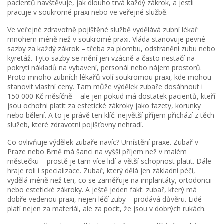
pacientů navštěvuje, jak dlouho trvá každý zákrok, a jestli
pracuje v soukromé praxi nebo ve veřejné službě.
Ve veřejné zdravotně pojištěné službě vydělává zubní lékař
mnohem méně než v soukromé praxi. Vláda stanovuje pevné
sazby za každý zákrok – třeba za plombu, odstranění zubu nebo
kyretáž. Tyto sazby se mění jen vzácně a často nestačí na
pokrytí nákladů na vybavení, personál nebo nájem prostorů.
Proto mnoho zubních lékařů volí soukromou praxi, kde mohou
stanovit vlastní ceny. Tam může výdělek zubaře dosáhnout i
150 000 Kč měsíčně – ale jen pokud má dostatek pacientů, kteří
jsou ochotni platit za estetické zákroky jako fazety, korunky
nebo bělení. A to je právě ten klíč: největší příjem přichází z těch
služeb, které zdravotní pojišťovny nehradí.
Co ovlivňuje výdělek zubaře navíc? Umístění praxe. Zubař v
Praze nebo Brně má šanci na vyšší příjem než v malém
městečku – prostě je tam více lidí a větší schopnost platit. Dále
hraje roli i specializace. Zubař, který dělá jen základní péči,
vydělá méně než ten, co se zaměřuje na implantáty, ortodoncii
nebo estetické zákroky. A ještě jeden fakt: zubař, který má
dobře vedenou praxi, nejen léčí zuby – prodává důvěru. Lidé
platí nejen za materiál, ale za pocit, že jsou v dobrých rukách.