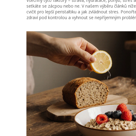
Všechny tyto faktory – strava, hydratace, pohyb, stres 
setkáte se zácpou nebo ne. V našem výběru článků níže n
cvičit pro lepší peristaltiku a jak zvládnout stres. Pon
zdraví pod kontrolou a vyhnout se nepříjemným problém