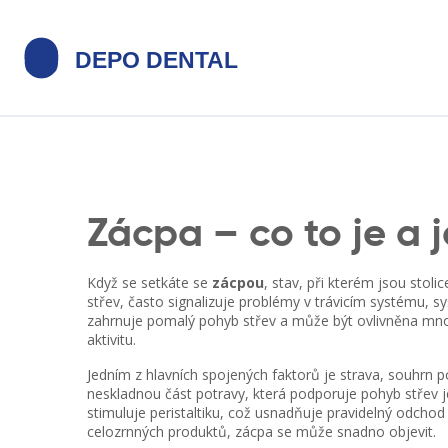
Zácpa – co to je a j
Když se setkáte se
zácpou
,
stav, při kterém jsou stolic
střev
, často signalizuje problémy v
trávicím systému
,
sy
zahrnuje pomalý pohyb střev a může být ovlivněna mno
aktivitu.
Jedním z hlavních spojených faktorů je
strava
,
souhrn p
neskladnou část potravy, která podporuje pohyb střev
j
stimuluje peristaltiku, což usnadňuje pravidelný odchod 
celozrnných produktů, zácpa se může snadno objevit.