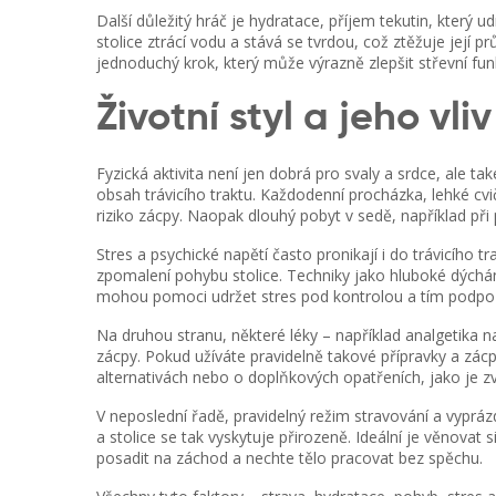
Další důležitý hráč je
hydratace
,
příjem tekutin, který ud
stolice ztrácí vodu a stává se tvrdou, což ztěžuje její pr
jednoduchý krok, který může výrazně zlepšit střevní funk
Životní styl a jeho vl
Fyzická aktivita není jen dobrá pro svaly a srdce, ale t
obsah trávicího traktu
. Každodenní procházka, lehké cv
riziko zácpy. Naopak dlouhý pobyt v sedě, například při 
Stres a psychické napětí často pronikají i do trávicího 
zpomalení pohybu stolice. Techniky jako hluboké dých
mohou pomoci udržet stres pod kontrolou a tím podpoři
Na druhou stranu, některé léky – například analgetika 
zácpy. Pokud užíváte pravidelně takové přípravky a zácp
alternativách nebo o doplňkových opatřeních, jako je zv
V neposlední řadě, pravidelný režim stravování a vyprá
a stolice se tak vyskytuje přirozeně. Ideální je věnova
posadit na záchod a nechte tělo pracovat bez spěchu.