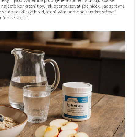
a léky – jsou vzájemně propojené a společně určují, zda se
ajdete konkrétní tipy, jak optimalizovat jídelníček, jak správně
ořte se do praktických rad, které vám pomohou udržet střevní
ům se stolicí.