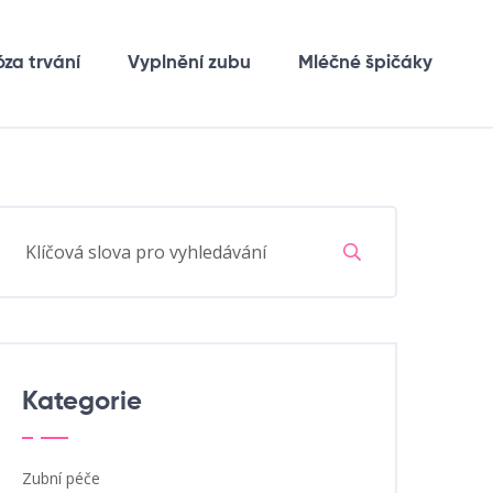
óza trvání
Vyplnění zubu
Mléčné špičáky
Kategorie
Zubní péče