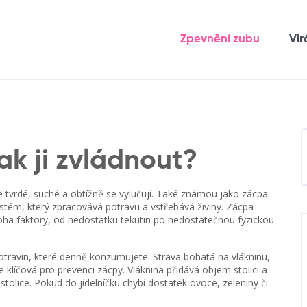
Zpevnění zubu
Vir
ak ji zvládnout?
e tvrdé, suché a obtížně se vylučují
. Také známou jako
zácpa
stém, který zpracovává potravu a vstřebává živiny
. Zácpa
ha faktory, od nedostatku tekutin po nedostatečnou fyzickou
otravin, které denně konzumujete
. Strava bohatá na
vlákninu
,
e klíčová pro prevenci zácpy. Vláknina přidává objem stolici a
stolice. Pokud do jídelníčku chybí dostatek ovoce, zeleniny či