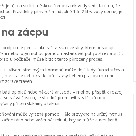
ržuje tělo a stolici měkkou
. Nedostatek vody vede k tomu, že
ůchod. Pravidelný pitný režim, ideálně 1,5–2 litry vody denně, je
ci.
iv na zácpu
aké podporuje
peristaltiku střev
,
svalové vlny, které posunují
ičení nebo jóga mohou pomoci nastartovat pohyb střev a snížit
práci u počítače, může brzdit tento přirozený proces.
traktu. Vlivem stresových hormonů může dojít k dysfunkci střev a
ání, meditace nebo krátké přestávky během pracovního dne
t zdravé trávení.
na bázi opioidů nebo některá antacida – mohou přispět k rozvoji
a se stává častou, je vhodné promluvit si s lékařem o
ýšený příjem vlákniny a tekutin.
zdňování může výrazně pomoci. Tělo si zvykne na určitý rytmus
t si každé ráno nebo večer pár minut, kdy se můžete nerušeně