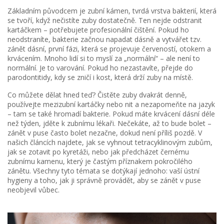
Základním původcem je
zubní kámen
,
tvrdá vrstva bakterií, která
se tvoří, když nečistíte zuby dostatečně
.
Ten nejde odstranit
kartáčkem – potřebujete profesionální čištění. Pokud ho
neodstraníte, bakterie začnou napadat dásně a vytvářet tzv.
zánět dásní
,
první fázi, která se projevuje červeností, otokem a
krvácením
.
Mnoho lidí si to myslí za „normální“ – ale není to
normální. Je to varování. Pokud ho nezastavíte, přejde do
parodontitidy, kdy se zničí i kost, která drží zuby na místě.
Co můžete dělat hned teď? Čistěte zuby dvakrát denně,
používejte mezizubní kartáčky nebo nit a nezapomeňte na jazyk
– tam se také hromadí bakterie. Pokud máte krvácení dásní déle
než týden, jděte k zubnímu lékaři. Nečekáte, až to bude bolet –
zánět v puse často bolet nezačne, dokud není příliš pozdě. V
našich článcích najdete, jak se vyhnout tetracyklinovým zubům,
jak se zotavit po kyretáži, nebo jak předcházet černému
zubnímu kamenu, který je častým příznakem pokročilého
zánětu. Všechny tyto témata se dotýkají jednoho: vaší ústní
hygieny a toho, jak ji správně provádět, aby se zánět v puse
neobjevil vůbec.