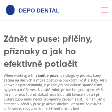
Zánět v puse: příčiny,
příznaky a jak ho
efektivně potlačit
When working with
zánět v puse
,
patologický proces, který
začíná na dásních a může postupně poškodit i kost a zuby
. Also
known as
parodontitida
, it
je častým následkem špatné ústní
hygieny a může vést k ztrátě zubů, pokud ho ignorujete
.
Většina
lidí si ho neuvědomí, dokud nezačnou cítit krvácení dásní při
čištění zubů nebo necítí nepříjemný zápach z úst. To není jen o
estetice – zánět v puse je aktivní infekce, která může ovlivnit i
vaše srdce, cévy a dokonce i řízení cukru v krvi.