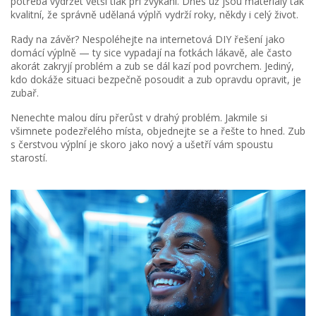
potřeba vydržet větší tlak při žvýkání. Dnes už jsou materiály tak
kvalitní, že správně udělaná výplň vydrží roky, někdy i celý život.
Rady na závěr? Nespoléhejte na internetová DIY řešení jako
domácí výplně — ty sice vypadají na fotkách lákavě, ale často
akorát zakryjí problém a zub se dál kazí pod povrchem. Jediný,
kdo dokáže situaci bezpečně posoudit a zub opravdu opravit, je
zubař.
Nenechte malou díru přerůst v drahý problém. Jakmile si
všimnete podezřelého místa, objednejte se a řešte to hned. Zub
s čerstvou výplní je skoro jako nový a ušetří vám spoustu
starostí.