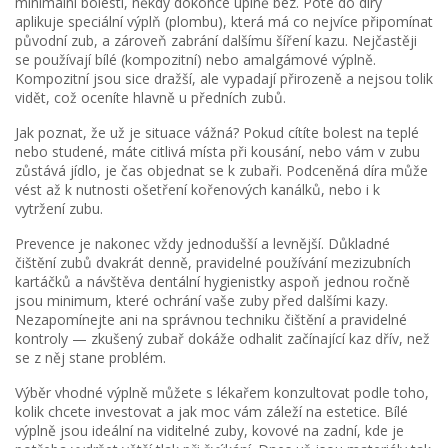
minimální bolestí, někdy dokonce úplně bez. Poté do díry
aplikuje speciální výplň (plombu), která má co nejvíce připomínat
původní zub, a zároveň zabrání dalšímu šíření kazu. Nejčastěji
se používají bílé (kompozitní) nebo amalgámové výplně.
Kompozitní jsou sice dražší, ale vypadají přirozeně a nejsou tolik
vidět, což oceníte hlavně u předních zubů.
Jak poznat, že už je situace vážná? Pokud cítíte bolest na teplé
nebo studené, máte citlivá místa při kousání, nebo vám v zubu
zůstává jídlo, je čas objednat se k zubaři. Podceněná díra může
vést až k nutnosti ošetření kořenových kanálků, nebo i k
vytržení zubu.
Prevence je nakonec vždy jednodušší a levnější. Důkladné
čištění zubů dvakrát denně, pravidelné používání mezizubních
kartáčků a návštěva dentální hygienistky aspoň jednou ročně
jsou minimum, které ochrání vaše zuby před dalšími kazy.
Nezapomínejte ani na správnou techniku čištění a pravidelné
kontroly — zkušený zubař dokáže odhalit začínající kaz dřív, než
se z něj stane problém.
Výběr vhodné výplně můžete s lékařem konzultovat podle toho,
kolik chcete investovat a jak moc vám záleží na estetice. Bílé
výplně jsou ideální na viditelné zuby, kovové na zadní, kde je