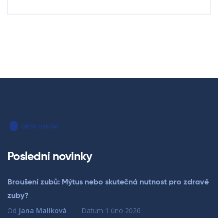
Poslední novinky
Broušení zubů: Mýtus nebo skutečná nutnost pro zdravé
zuby?
Od
Jana Malíková
Datum
1 úno 2026