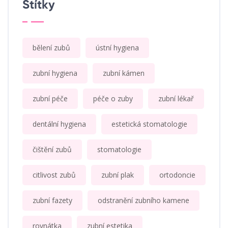
Štítky
bělení zubů
ústní hygiena
zubní hygiena
zubní kámen
zubní péče
péče o zuby
zubní lékař
dentální hygiena
estetická stomatologie
čištění zubů
stomatologie
citlivost zubů
zubní plak
ortodoncie
zubní fazety
odstranění zubního kamene
rovnátka
zubní estetika