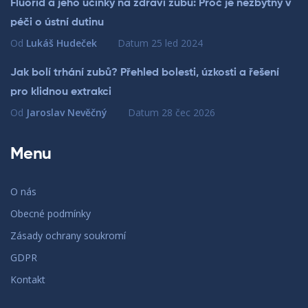
Fluorid a jeho účinky na zdraví zubů: Proč je nezbytný v
péči o ústní dutinu
Od
Lukáš Hudeček
Datum
25 led 2024
Jak bolí trhání zubů? Přehled bolesti, úzkosti a řešení
pro klidnou extrakci
Od
Jaroslav Nevěčný
Datum
28 čec 2026
Menu
O nás
Obecné podmínky
Zásady ochrany soukromí
GDPR
Kontakt