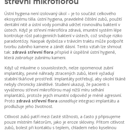
střevní mikroflórou
Ústní hygiena není izolovaný úkol – je to součást celkového
ekosystému těla.
ústní hygiena
,
pravidelné čištění zubů, použití
dentální nitě a ústní vody
pomáhá udržet rovnováhu bakterií v
ústech. Když je střevní mikroflóra zdravá, imunitní systém lépe
kontroluje růst patogenních bakterií v ústech, což snižuje riziko
paradontózy. Naopak dysbióza v trávicím traktu může podpořit
tvorbu zubního kamene a zánět dásní. Tento vztah lze shrnout
tak:
zdravá střevní flora
přispívá k
úspěšné ústní hygieně,
která
zabraňuje
zubnímu kameni.
Když už mluvíme o souvislostech, nelze opomenout
zubní
implantáty
,
pevné náhrady ztracených zubů, které vyžadují
stabilní tkáňové prostředí
. Implantáty potřebují, aby okolní tkáně
nebyly chronicky zánětlivé. Studiení ukazují, že pacienti s
vyváženou střevní mikroflórou mají nižší míru selhání
implantátů, protože jejich imunitní odpověď je méně agresivní.
Proto
zdravá střevní flora
usnadňuje
integraci implantátu a
prodlužuje jeho životnost.
Citlivost zubů patří mezi časté stížnosti, a často ji připisujeme
pouze místním faktorům, jako je eroze skloviny. Přitom
citlivost
zubů
,
bolest při kontaktu s teplem, chladem nebo kyselinou