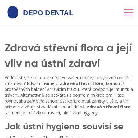
Zdravá střevní flora a její
vliv na ústní zdraví
Věděli jste, že to, co se děje ve vašem břiše, se výrazně odráží i
v úsměvu? Když mluvíme o
zdravé střevní flóře
,
komunitě
prospěšných bakterií v trávicím traktu, která podporuje imunitu a
trávení
. Alternativně se setkáte i s pojmem
mikrobiom
. Tato
rovnováha
zahrnuje
schopnost kontrolovat záněty v těle, a tím
přímo ovlivňuje stav dásní a zubní tkáně.
zdravá střevní flora
tak není jen otázkou trávení, ale i ústní hygieny.
Jak ústní hygiena souvisí se