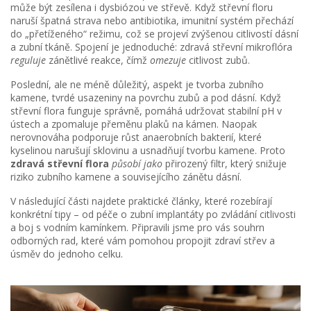
může být zesílena i dysbiózou ve střevě. Když střevní floru
naruší špatná strava nebo antibiotika, imunitní systém přechází
do „přetíženého“ režimu, což se projeví zvýšenou citlivostí dásní
a zubní tkáně. Spojení je jednoduché: zdravá střevní mikroflóra
reguluje
zánětlivé reakce, čímž
omezuje
citlivost zubů.
Poslední, ale ne méně důležitý, aspekt je tvorba
zubního
kamene
,
tvrdé usazeniny na povrchu zubů a pod dásní
. Když
střevní flora funguje správně, pomáhá udržovat stabilní pH v
ústech a zpomaluje přeměnu plaků na kámen. Naopak
nerovnováha podporuje růst anaerobních bakterií, které
kyselinou narušují sklovinu a usnadňují tvorbu kamene. Proto
zdravá střevní flora
působí jako
přirozený filtr, který snižuje
riziko zubního kamene a souvisejícího zánětu dásní.
V následující části najdete praktické články, které rozebírají
konkrétní tipy – od péče o zubní implantáty po zvládání citlivosti
a boj s vodním kamínkem. Připravili jsme pro vás souhrn
odborných rad, které vám pomohou propojit zdraví střev a
úsměv do jednoho celku.