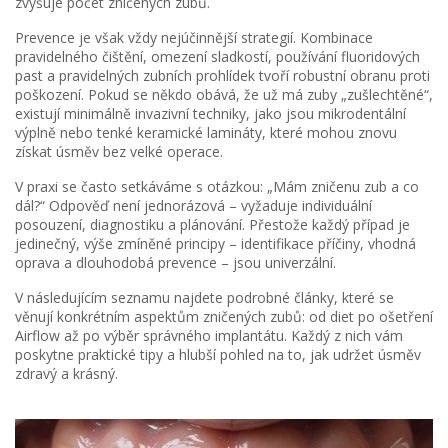
zvyšuje počet zničených zubů.
Prevence je však vždy nejúčinnější strategií. Kombinace
pravidelného čištění, omezení sladkostí, používání fluoridových
past a pravidelných zubních prohlídek tvoří robustní obranu proti
poškození. Pokud se někdo obává, že už má zuby „zušlechtěné“,
existují minimálně invazivní techniky, jako jsou mikrodentální
výplně nebo tenké keramické lamináty, které mohou znovu
získat úsměv bez velké operace.
V praxi se často setkáváme s otázkou: „Mám zničenu zub a co
dál?“ Odpověď není jednorázová – vyžaduje individuální
posouzení, diagnostiku a plánování. Přestože každý případ je
jedinečný, výše zmíněné principy – identifikace příčiny, vhodná
oprava a dlouhodobá prevence – jsou univerzální.
V následujícím seznamu najdete podrobné články, které se
věnují konkrétním aspektům zničených zubů: od diet po ošetření
Airflow až po výběr správného implantátu. Každý z nich vám
poskytne praktické tipy a hlubší pohled na to, jak udržet úsměv
zdravý a krásný.