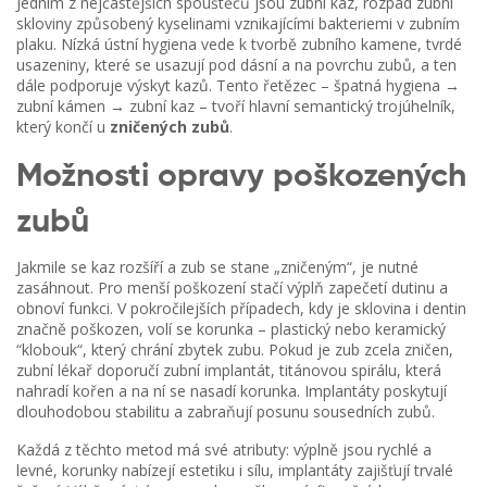
Jedním z nejčastějších spouštěčů jsou
zubní kaz
,
rozpad zubní
skloviny způsobený kyselinami vznikajícími bakteriemi v zubním
plaku
. Nízká ústní hygiena vede k tvorbě
zubního kamene
,
tvrdé
usazeniny, které se usazují pod dásní a na povrchu zubů
, a ten
dále podporuje výskyt kazů. Tento řetězec – špatná hygiena →
zubní kámen → zubní kaz – tvoří hlavní semantický trojúhelník,
který končí u
zničených zubů
.
Možnosti opravy poškozených
zubů
Jakmile se kaz rozšíří a zub se stane „zničeným“, je nutné
zasáhnout. Pro menší poškození stačí výplň zapečetí dutinu a
obnoví funkci. V pokročilejších případech, kdy je sklovina i dentin
značně poškozen, volí se korunka – plastický nebo keramický
“klobouk“, který chrání zbytek zubu. Pokud je zub zcela zničen,
zubní lékař doporučí
zubní implantát
,
titánovou spirálu, která
nahradí kořen a na ní se nasadí korunka
. Implantáty poskytují
dlouhodobou stabilitu a zabraňují posunu sousedních zubů.
Každá z těchto metod má své atributy: výplně jsou rychlé a
levné, korunky nabízejí estetiku i sílu, implantáty zajišťují trvalé