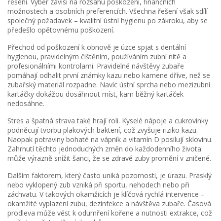
řešení. Výběr závisí na rozsahu poškození, finančních
možnostech a osobních preferencích. Všechna řešení však sdílí
společný požadavek – kvalitní ústní hygienu po zákroku, aby se
předešlo opětovnému poškození.
Přechod od poškození k obnově je úzce spjat s
dentální
hygienou
,
pravidelným čištěním, používáním zubní nitě a
profesionálními kontrolami
. Pravidelné návštěvy zubaře
pomáhají odhalit první známky kazu nebo kamene dříve, než se
zubařský materiál rozpadne. Navíc ústní sprcha nebo mezizubní
kartáčky dokážou dosáhnout míst, kam běžný kartáček
nedosáhne.
Stres a špatná strava také hrají roli. Kyselé nápoje a cukrovinky
podněcují tvorbu plakových bakterií, což zvyšuje riziko kazu.
Naopak potraviny bohaté na vápník a vitamín D posilují sklovinu.
Zahrnutí těchto jednoduchých změn do každodenního života
může výrazně snížit šanci, že se zdravé zuby promění v zničené.
Dalším faktorem, který často uniká pozornosti, je úrazu. Prasklý
nebo vyklopený zub vzniká při sportu, nehodech nebo při
záchvatu. V takových okamžicích je klíčová rychlá intervence –
okamžité vyplazení zubu, dezinfekce a návštěva zubaře. Časová
prodleva může vést k odumření kořene a nutnosti extrakce, což