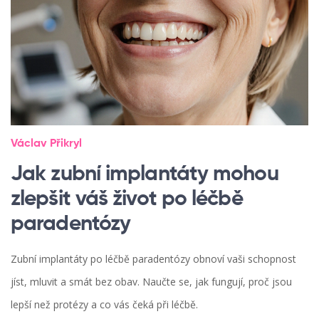
Václav Přikryl
Jak zubní implantáty mohou
zlepšit váš život po léčbě
paradentózy
Zubní implantáty po léčbě paradentózy obnoví vaši schopnost
jíst, mluvit a smát bez obav. Naučte se, jak fungují, proč jsou
lepší než protézy a co vás čeká při léčbě.