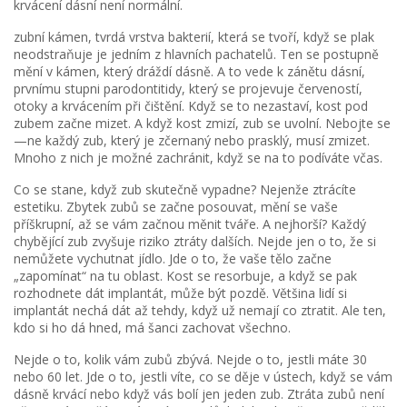
krvácení dásní není normální.
zubní kámen
,
tvrdá vrstva bakterií, která se tvoří, když se plak
neodstraňuje
je jedním z hlavních pachatelů. Ten se postupně
mění v kámen, který dráždí dásně. A to vede k
zánětu dásní
,
prvnímu stupni parodontitidy, který se projevuje červeností,
otoky a krvácením při čištění
. Když se to nezastaví, kost pod
zubem začne mizet. A když kost zmizí, zub se uvolní. Nebojte se
—ne každý zub, který je zčernaný nebo prasklý, musí zmizet.
Mnoho z nich je možné zachránit, když se na to podíváte včas.
Co se stane, když zub skutečně vypadne? Nejenže ztrácíte
estetiku. Zbytek zubů se začne posouvat, mění se vaše
příškrupní, až se vám začnou měnit tváře. A nejhorší? Každý
chybějící zub zvyšuje riziko ztráty dalších. Nejde jen o to, že si
nemůžete vychutnat jídlo. Jde o to, že vaše tělo začne
„zapomínat“ na tu oblast. Kost se resorbuje, a když se pak
rozhodnete dát implantát, může být pozdě. Většina lidí si
implantát nechá dát až tehdy, když už nemají co ztratit. Ale ten,
kdo si ho dá hned, má šanci zachovat všechno.
Nejde o to, kolik vám zubů zbývá. Nejde o to, jestli máte 30
nebo 60 let. Jde o to, jestli víte, co se děje v ústech, když se vám
dásně krvácí nebo když vás bolí jen jeden zub. Ztráta zubů není