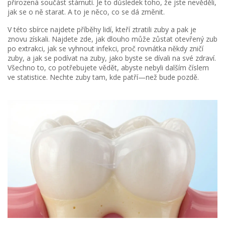
přirozená součást stárnutí. Je to důsledek toho, že jste nevěděli,
jak se o ně starat. A to je něco, co se dá změnit.
V této sbírce najdete příběhy lidí, kteří ztratili zuby a pak je
znovu získali. Najdete zde, jak dlouho může zůstat otevřený zub
po extrakci, jak se vyhnout infekci, proč rovnátka někdy zničí
zuby, a jak se podívat na zuby, jako byste se dívali na své zdraví.
Všechno to, co potřebujete vědět, abyste nebyli dalším číslem
ve statistice. Nechte zuby tam, kde patří—než bude pozdě.