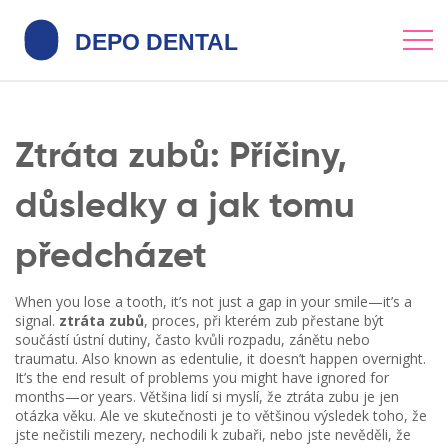
Ztráta zubů: Příčiny,
důsledky a jak tomu
předcházet
When you lose a tooth, it’s not just a gap in your smile—it’s a
signal.
ztráta zubů
,
proces, při kterém zub přestane být
součástí ústní dutiny, často kvůli rozpadu, zánětu nebo
traumatu
. Also known as
edentulie
, it doesn’t happen overnight.
It’s the end result of problems you might have ignored for
months—or years.
Většina lidí si myslí, že ztráta zubu je jen
otázka věku. Ale ve skutečnosti je to většinou výsledek toho, že
jste nečistili mezery, nechodili k zubaři, nebo jste nevěděli, že