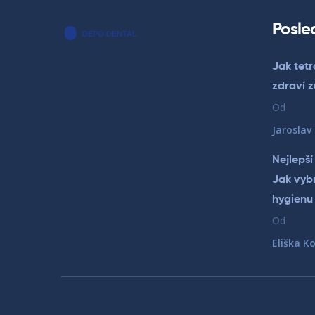
Posle
Jak tetr
zdraví z
Od
Jaroslav
Nejlepší
Jak vybr
hygienu
Od
Eliška K