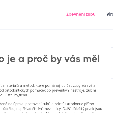
Zpevnění zubu
Vir
o je a proč by vás měl
í, materiálů a metod, které pomáhají udržet zuby zdravé a
 od ortodontických pomůcek po preventivní nástroje.
zubní
nou ústní hygienu.
ené na úpravu postavení zubů a čelistí
. Ortodontie přímo
í údržbu, například čistění mezi dráty. Další důležitý prvek jsou