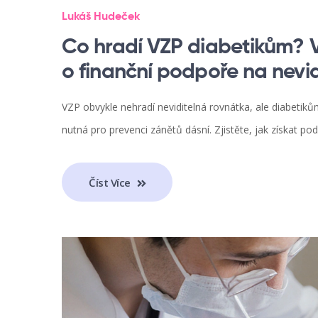
Lukáš Hudeček
Co hradí VZP diabetikům? V
o finanční podpoře na nevi
VZP obvykle nehradí neviditelná rovnátka, ale diabetik
nutná pro prevenci zánětů dásní. Zjistěte, jak získat pod
Číst Více