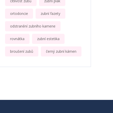
citlivost zubů
zubní plak
ortodoncie
zubní fazety
odstranění zubního kamene
rovnátka
zubní estetika
broušení zubů
černý zubní kámen