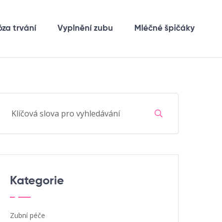
óza trvání
Vyplnění zubu
Mléčné špičáky
Kategorie
Zubní péče