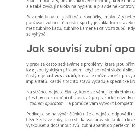
zubní implantáty
,
pevně zakotvené náhrady, které nahra
ale také zvyšují nároky na hygienu a pravidelné kontroly
Bez ohledu na to, jestli máte rovnáčky, implantáty neb
používání zubní nitě a ústní sprchy
je základním stave
mezizubního kazu, zubního kamene i citlivosti zubů. Když
se vyhýbá.
Jak souvisí zubní ap
V praxi se často setkáváme s problémy, které jsou přím
kaz
jsou typickým příkladem: když se mění složení slin
častým je
citlivost zubů
, která se může zhoršit po v
implantátů. Každý z těchto stavů vyžaduje specifické k
Na stránce najdete články, které se věnují konkrétním o
přes tipy na zmírnění citlivosti, až po praktické návod
–
zubním aparátem
– a pomůže vám vytvořit kompletní 
Podívejte se na výběr článků níže a najděte odpovědi na 
běžně zdravé zuby, tato sbírka vás provede krok za kro
vyzkoušet a dotáhnout svůj zubní aparát do perfektní f