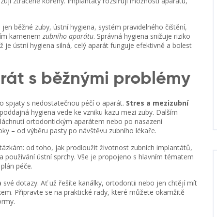
zují ztracené kořeny
. Implantáty rozšiřují možnosti aparátu,
.
o jen běžné zuby,
ústní hygiena
,
systém pravidelného čištění,
bním kamenem
zubního aparátu
. Správná hygiena snižuje riziko
 je ústní hygiena silná, celý aparát funguje efektivně a bolest
arát s běžnými problémy
o spjaty s nedostatečnou péčí o aparát.
Stres a mezizubní
, poddajná hygiena vede ke vzniku kazu mezi zuby. Dalším
ypláchnutí ortodontickým aparátem nebo po nasazení
roky – od výběru pasty po návštěvu zubního lékaře.
tázkám: od toho, jak prodloužit životnost zubních implantátů,
y na používání ústní sprchy. Vše je propojeno s hlavním tématem
plán péče.
své dotazy. Ať už řešíte kanálky, ortodontii nebo jen chtějí mít
kem. Připravte se na praktické rady, které můžete okamžitě
ormy.