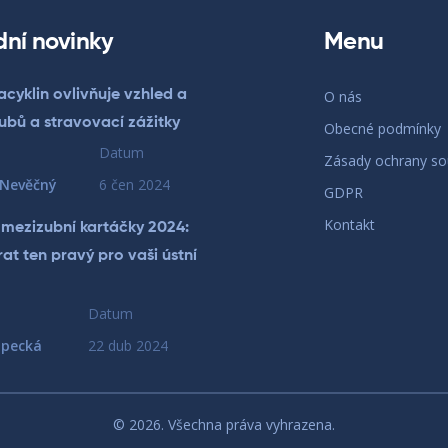
dní novinky
Menu
acyklin ovlivňuje vzhled a
O nás
ubů a stravovací zážitky
Obecné podmínky
Datum
Zásady ochrany s
 Nevěčný
6 čen 2024
GDPR
Kontakt
 mezizubní kartáčky 2024:
at ten pravý pro vaši ústní
Datum
opecká
22 dub 2024
© 2026. Všechna práva vyhrazena.