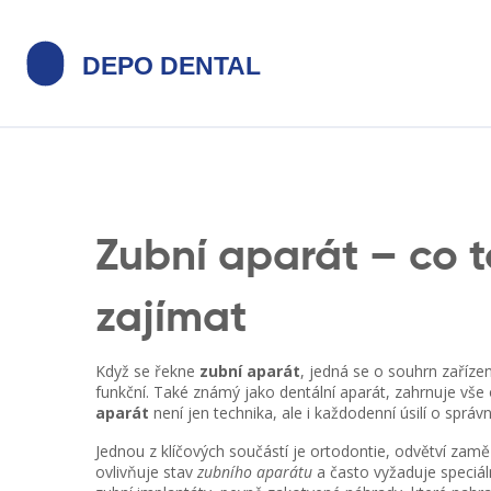
Zubní aparát – co t
zajímat
Když se řekne
zubní aparát
,
jedná se o souhrn zařízen
funkční
. Také známý jako
dentální aparát
, zahrnuje vše
aparát
není jen technika, ale i každodenní úsilí o správ
Jednou z klíčových součástí je
ortodontie
,
odvětví zaměř
ovlivňuje stav
zubního aparátu
a často vyžaduje speciáln