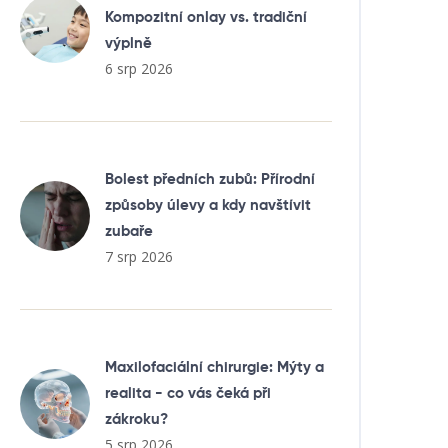
Kompozitní onlay vs. tradiční
výplně
6 srp 2026
Bolest předních zubů: Přírodní
způsoby úlevy a kdy navštívit
zubaře
7 srp 2026
Maxilofaciální chirurgie: Mýty a
realita - co vás čeká při
zákroku?
5 srp 2026