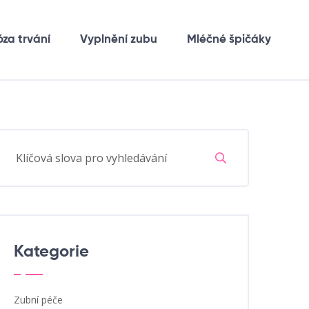
óza trvání
Vyplnění zubu
Mléčné špičáky
Kategorie
Zubní péče