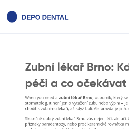
Zubní lékař Brno: 
péči a co očekávat
When you need a
zubní lékař Brno
,
odborník, který se
stomatolog
, it
není jen o vytažení zubu nebo výplni – j
chodit k zubnímu lékaři, až když bolí. Ale pravda je jiná: 
Skutečně dobrý
zubní lékař Brno
vás nejen léčí, ale učí.
příznaky
paradentozy
, nebo proč
keramické rovnátka
mo