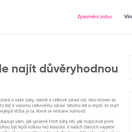
Zpevnění zubu
Vir
Kde najít důvěryhodnou
 stará o vaše zuby, dásně a celkové zdraví úst
. Also known as
e to klíč k vašemu celkovému zdraví
.
Mnoho lidí si myslí, že stačí
nejlepší léčba je ta, která se nestane nutností.
 Ukazuje vám, jak správně čistit zuby nití, jak rozpoznat první
hou být lepší volbou než klasická. V našich článcích najdete