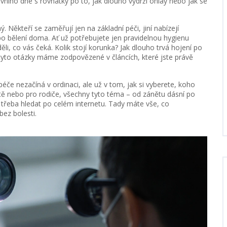
prvního dne s rovnátky po to, jak dlouho vydrží onlay nebo jak se
 Někteří se zaměřují jen na základní péči, jiní nabízejí
o bělení doma. Ať už potřebujete jen pravidelnou hygienu
li, co vás čeká. Kolik stojí korunka? Jak dlouho trvá hojení po
tyto otázky máme zodpovězené v článcích, které jste právě
péče nezačíná v ordinaci, ale už v tom, jak si vyberete, koho
dítě nebo pro rodiče, všechny tyto téma – od zánětu dásní po
třeba hledat po celém internetu. Tady máte vše, co
ez bolesti.