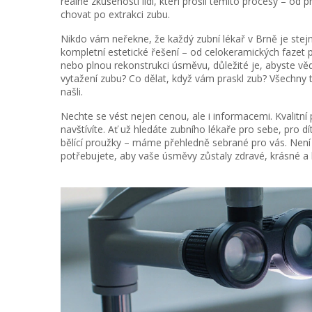
reálné zkušenosti lidí, kteří prošli těmito procesy – od 
chovat po extrakci zubu.
Nikdo vám neřekne, že každý zubní lékař v Brně je stejný.
kompletní estetické řešení – od
celokeramických fazet
p
nebo plnou rekonstrukci úsměvu, důležité je, abyste vědě
vytažení zubu? Co dělat, když vám praskl zub? Všechny 
našli.
Nechte se vést nejen cenou, ale i informacemi. Kvalitní 
navštívíte. Ať už hledáte zubního lékaře pro sebe, pro 
bělící proužky – máme přehledně sebrané pro vás. Není 
potřebujete, aby vaše úsměvy zůstaly zdravé, krásné a b