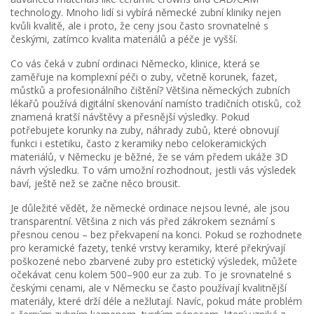
technology.
Mnoho lidí si vybírá německé zubní kliniky nejen
kvůli kvalitě, ale i proto, že ceny jsou často srovnatelné s
českými, zatímco kvalita materiálů a péče je vyšší.
Co vás čeká v
zubní ordinaci Německo
,
klinice, která se
zaměřuje na komplexní péči o zuby, včetně korunek, fazet,
můstků a profesionálního čištění
? Většina německých zubních
lékařů používá digitální skenování namísto tradičních otisků, což
znamená kratší návštěvy a přesnější výsledky. Pokud
potřebujete
korunky na zuby
,
náhrady zubů, které obnovují
funkci i estetiku, často z keramiky nebo celokeramických
materiálů
, v Německu je běžné, že se vám předem ukáže 3D
návrh výsledku. To vám umožní rozhodnout, jestli vás výsledek
baví, ještě než se začne něco brousit.
Je důležité vědět, že německé ordinace nejsou levné, ale jsou
transparentní. Většina z nich vás před zákrokem seznámí s
přesnou cenou – bez překvapení na konci. Pokud se rozhodnete
pro
keramické fazety
,
tenké vrstvy keramiky, které překrývají
poškozené nebo zbarvené zuby pro estetický výsledek
, můžete
očekávat cenu kolem 500–900 eur za zub. To je srovnatelné s
českými cenami, ale v Německu se často používají kvalitnější
materiály, které drží déle a nežlutají. Navíc, pokud máte problém