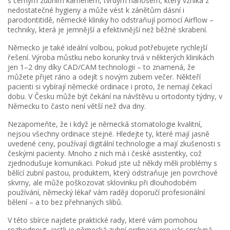
s
černým zubním kamenem
,
tvrdým nánosem, který vzniká z
nedostatečné hygieny a může vést k zánětům dásní i
parodontitidě
, německé kliniky ho odstraňují pomocí Airflow –
techniky, která je jemnější a efektivnější než běžné skrabení.
Německo je také ideální volbou, pokud potřebujete rychlejší
řešení. Výroba můstku nebo korunky trvá v některých klinikách
jen 1–2 dny díky CAD/CAM technologii – to znamená, že
můžete přijet ráno a odejít s novým zubem večer. Někteří
pacienti si vybírají německé ordinace i proto, že nemají čekací
dobu. V Česku může být čekání na návštěvu u ortodonty týdny, v
Německu to často není větší než dva dny.
Nezapomeňte, že i když je německá stomatologie kvalitní,
nejsou všechny ordinace stejné. Hledejte ty, které mají jasně
uvedené ceny, používají digitální technologie a mají zkušenosti s
českými pacienty. Mnoho z nich má i české asistentky, což
zjednodušuje komunikaci. Pokud jste už někdy měli problémy s
bělící zubní pastou
,
produktem, který odstraňuje jen povrchové
skvrny, ale může poškozovat sklovinku při dlouhodobém
používání
, německý lékař vám raději doporučí profesionální
bělení – a to bez přehnaných slibů.
V této sbírce najdete praktické rady, které vám pomohou
rozhodnout, jestli je německá zubní ordinace pro vás správná