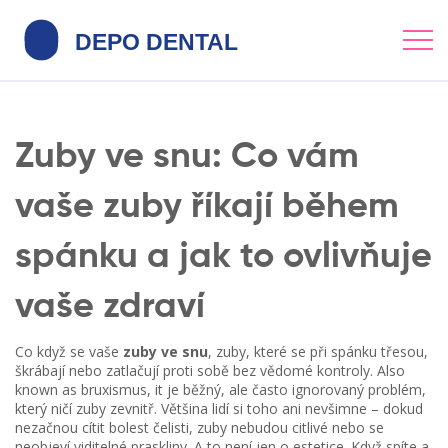
Zuby ve snu: Co vám
vaše zuby říkají během
spánku a jak to ovlivňuje
vaše zdraví
Co když se vaše
zuby ve snu
,
zuby, které se při spánku třesou,
škrábají nebo zatlačují proti sobě bez vědomé kontroly
. Also
known as
bruxismus
, it
je běžný, ale často ignorovaný problém,
který ničí zuby zevnitř
.
Většina lidí si toho ani nevšimne – dokud
nezačnou cítit bolest čelisti, zuby nebudou citlivé nebo se
neobjeví viditelné praskliny. A to není jen o estetice. Když spíte a