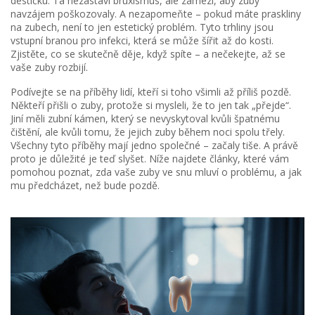
destičku. Ta nezastaví bruxismus, ale zamezí, aby zuby
navzájem poškozovaly. A nezapomeňte – pokud máte praskliny
na zubech, není to jen estetický problém. Tyto trhliny jsou
vstupní branou pro infekci, která se může šířit až do kosti.
Zjistěte, co se skutečně děje, když spíte – a nečekejte, až se
vaše zuby rozbijí.
Podívejte se na příběhy lidí, kteří si toho všimli až příliš pozdě.
Někteří přišli o zuby, protože si mysleli, že to jen tak „přejde“.
Jiní měli zubní kámen, který se nevyskytoval kvůli špatnému
čištění, ale kvůli tomu, že jejich zuby během noci spolu třely.
Všechny tyto příběhy mají jedno společné – začaly tiše. A právě
proto je důležité je teď slyšet. Níže najdete články, které vám
pomohou poznat, zda vaše zuby ve snu mluví o problému, a jak
mu předcházet, než bude pozdě.