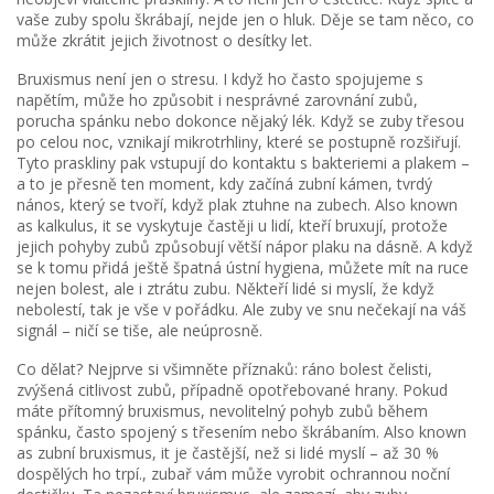
vaše zuby spolu škrábají, nejde jen o hluk. Děje se tam něco, co
může zkrátit jejich životnost o desítky let.
Bruxismus není jen o stresu. I když ho často spojujeme s
napětím, může ho způsobit i nesprávné zarovnání zubů,
porucha spánku nebo dokonce nějaký lék. Když se zuby třesou
po celou noc, vznikají mikrotrhliny, které se postupně rozšiřují.
Tyto praskliny pak vstupují do kontaktu s bakteriemi a plakem –
a to je přesně ten moment, kdy začíná
zubní kámen
,
tvrdý
nános, který se tvoří, když plak ztuhne na zubech
. Also known
as
kalkulus
, it
se vyskytuje častěji u lidí, kteří bruxují, protože
jejich pohyby zubů způsobují větší nápor plaku na dásně
.
A když
se k tomu přidá ještě špatná ústní hygiena, můžete mít na ruce
nejen bolest, ale i ztrátu zubu. Někteří lidé si myslí, že když
nebolestí, tak je vše v pořádku. Ale zuby ve snu nečekají na váš
signál – ničí se tiše, ale neúprosně.
Co dělat? Nejprve si všimněte příznaků: ráno bolest čelisti,
zvýšená citlivost zubů, případně opotřebované hrany. Pokud
máte přítomný
bruxismus
,
nevolitelný pohyb zubů během
spánku, často spojený s třesením nebo škrábaním
. Also known
as
zubní bruxismus
, it
je častější, než si lidé myslí – až 30 %
dospělých ho trpí
.
, zubař vám může vyrobit ochrannou noční