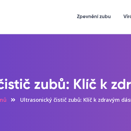
Zpevnění zubu
Vir
čistič zubů: Klíč k 
mů
Ultrasonický čistič zubů: Klíč k zdravým dá