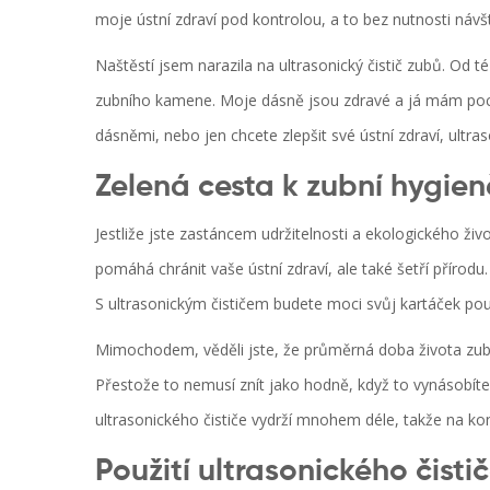
moje ústní zdraví pod kontrolou, a to bez nutnosti návš
Naštěstí jsem narazila na ultrasonický čistič zubů. Od t
zubního kamene. Moje dásně jsou zdravé a já mám pocit,
dásněmi, nebo jen chcete zlepšit své ústní zdraví, ultraso
Zelená cesta k zubní hygien
Jestliže jste zastáncem udržitelnosti a ekologického živ
pomáhá chránit vaše ústní zdraví, ale také šetří přírod
S ultrasonickým čističem budete moci svůj kartáček pou
Mimochodem, věděli jste, že průměrná doba života zubní
Přestože to nemusí znít jako hodně, když to vynásobíte 
ultrasonického čističe vydrží mnohem déle, takže na kon
Použití ultrasonického čist