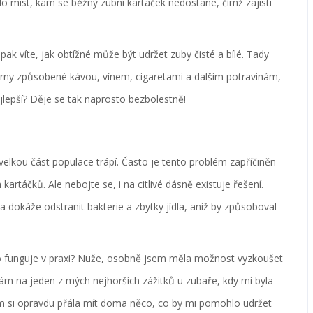
do míst, kam se běžný zubní kartáček nedostane, čímž zajistí
 pak víte, jak obtížné může být udržet zuby čisté a bílé. Tady
kvrny způsobené kávou, vínem, cigaretami a dalším potravinám,
lepší? Děje se tak naprosto bezbolestně!
o velkou část populace trápí. Často je tento problém zapříčiněn
rtáčků. Ale nebojte se, i na citlivé dásně existuje řešení.
a dokáže odstranit bakterie a zbytky jídla, aniž by způsoboval
k to funguje v praxi? Nuže, osobně jsem měla možnost vyzkoušet
ínám na jeden z mých nejhorších zážitků u zubaře, kdy mi byla
sem si opravdu přála mít doma něco, co by mi pomohlo udržet