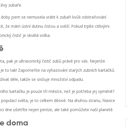
těvy zubaře.
é doby jsem se nemusela vrátit k zubaři kvůli odstraňování
 že mám ústní dutinu čistou a svěží. Pokud trpíte citlivými
nický čistič je skvělá volba.
ě
ota, pak je ultrasonický čistič zubů právě pro vás. Nejenže
u. Je to tak! Zapomeňte na vyhazování starých zubních kartáčků.
žívat déle, takže se snižuje množství odpadu.
ho kartáčku je pouze tři měsíce, než je potřeba jej vyměnit?
populací světa, je to celkem děsivé. Na druhou stranu, hlavice
ci dne ušetříte nejen peníze, ale také pomůžete naší planetě.
iče doma