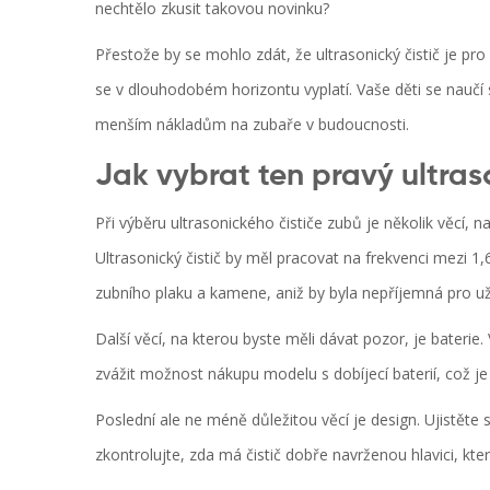
nechtělo zkusit takovou novinku?
Přestože by se mohlo zdát, že ultrasonický čistič je pro 
se v dlouhodobém horizontu vyplatí. Vaše děti se naučí
menším nákladům na zubaře v budoucnosti.
Jak vybrat ten pravý ultraso
Při výběru ultrasonického čističe zubů je několik věcí, n
Ultrasonický čistič by měl pracovat na frekvenci mezi 1
zubního plaku a kamene, aniž by byla nepříjemná pro už
Další věcí, na kterou byste měli dávat pozor, je baterie
zvážit možnost nákupu modelu s dobíjecí baterií, což 
Poslední ale ne méně důležitou věcí je design. Ujistěte 
zkontrolujte, zda má čistič dobře navrženou hlavici, k