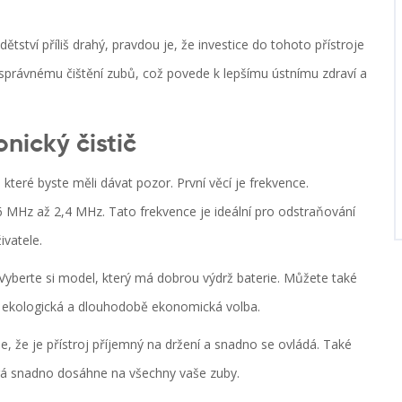
dětství příliš drahý, pravdou je, že investice do tohoto přístroje
 správnému čištění zubů, což povede k lepšímu ústnímu zdraví a
nický čistič
a které byste měli dávat pozor. První věcí je frekvence.
,6 MHz až 2,4 MHz. Tato frekvence je ideální pro odstraňování
ivatele.
. Vyberte si model, který má dobrou výdrž baterie. Můžete také
je ekologická a dlouhodobě ekonomická volba.
se, že je přístroj příjemný na držení a snadno se ovládá. Také
terá snadno dosáhne na všechny vaše zuby.