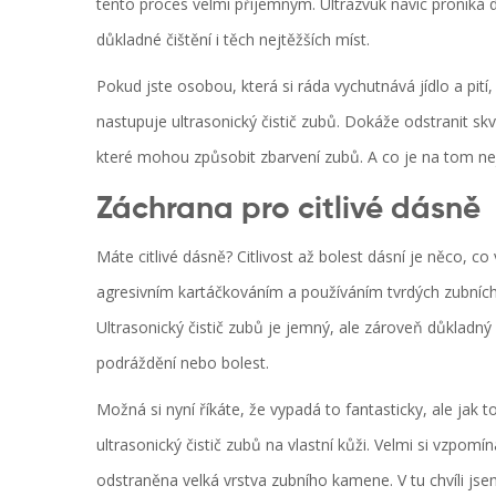
tento proces velmi příjemným. Ultrazvuk navíc proniká 
důkladné čištění i těch nejtěžších míst.
Pokud jste osobou, která si ráda vychutnává jídlo a pití,
nastupuje ultrasonický čistič zubů. Dokáže odstranit s
které mohou způsobit zbarvení zubů. A co je na tom nej
Záchrana pro citlivé dásně
Máte citlivé dásně? Citlivost až bolest dásní je něco, c
agresivním kartáčkováním a používáním tvrdých zubních ka
Ultrasonický čistič zubů je jemný, ale zároveň důkladný 
podráždění nebo bolest.
Možná si nyní říkáte, že vypadá to fantasticky, ale ja
ultrasonický čistič zubů na vlastní kůži. Velmi si vzpom
odstraněna velká vrstva zubního kamene. V tu chvíli j