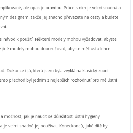
komplikované, ale opak je pravdou. Práce s ním je velmi snadná a
enosným designem, takže jej snadno převezete na cesty a budete
vni.
t si návod k použití. Některé modely mohou vyžadovat, abyste
é jiné modely mohou doporučovat, abyste měli ústa lehce
ů. Dokonce i já, která jsem byla zvyklá na klasický zubní
 tento přechod byl jedním z nejlepších rozhodnutí pro mé ústní
lá možnost, jak je naučit se důležitosti ústní hygieny.
a je velmi snadné jej používat. Koneckonců, jaké dítě by