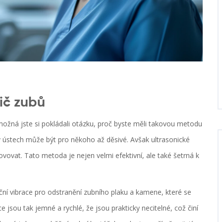
tič zubů
, možná jste si pokládali otázku, proč byste měli takovou metodu
ku v ústech může být pro někoho až děsivé. Avšak ultrasonické
ovat. Tato metoda je nejen velmi efektivní, ale také šetrná k
ční vibrace pro odstranění zubního plaku a kamene, které se
e jsou tak jemné a rychlé, že jsou prakticky necitelné, což činí