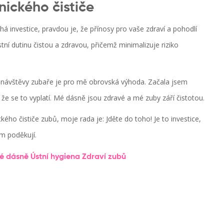
nického čističe
há investice, pravdou je, že přínosy pro vaše zdraví a pohodlí
í dutinu čistou a zdravou, přičemž minimalizuje riziko
ti návštěvy zubaře je pro mě obrovská výhoda. Začala jsem
 že se to vyplatí. Mé dásně jsou zdravé a mé zuby září čistotou.
kého čističe zubů, moje rada je: Jděte do toho! Je to investice,
ám poděkují.
é dásně
Ústní hygiena
Zdraví zubů