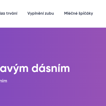
óza trvání
Vyplnění zubu
Mléčné špičáky
zdravým dásním
sním