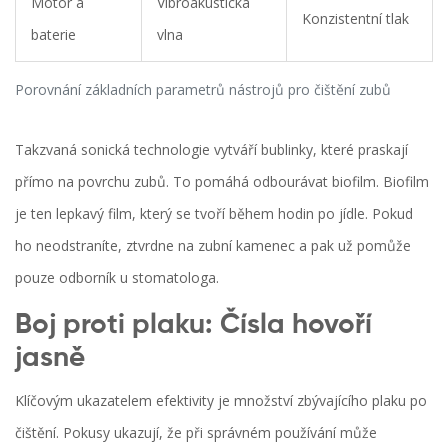
Motor a
Vibroakustická
Konzistentní tlak
baterie
vlna
Porovnání základních parametrů nástrojů pro čištění zubů
Takzvaná
sonická technologie
vytváří bublinky, které praskají
přímo na povrchu zubů. To pomáhá odbourávat biofilm. Biofilm
je ten lepkavý film, který se tvoří během hodin po jídle. Pokud
ho neodstraníte, ztvrdne na zubní kamenec a pak už pomůže
pouze odborník u stomatologa.
Boj proti plaku: Čísla hovoří
jasně
Klíčovým ukazatelem efektivity je množství zbývajícího plaku po
čištění. Pokusy ukazují, že při správném používání může