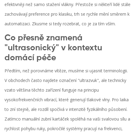
efektivněji než samo stažení vlákny. Přestože si někteří lidé stále
zachovávají preference pro klasiku, trh se rychle mění směrem k
automatizaci. Zkusme si tedy rozebrat, co je za tím vším.
Co přesně znamená
"ultrasonický" v kontextu
domácí péče
Předtím, než porovnáme vítěze, musíme si ujasnit terminologii.
V obchodech často najdete označení "ultrazvuk", ale technicky
vzato většina těchto zařízení funguje na principu
vysokofrekvenčních vibrací, které generují tlakové vlny. Pro laika
to zní stejně, ale rozdíl spočívá v intenzitě fyzikálního působení.
Zatímco
manuální zubní kartáček
spoléhá na vaši svalovou sílu a
rychlost pohybu ruky, pokročilé systémy pracují na frekvenci,