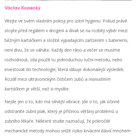
Václav Kopecký
Vítejte ve svém vlastním pokoji pro ústní hygienu. Pokud právě
stojíte před regálem v drogerii a dívali se na rozbitý výběr mezi
běžným kartáčkem a složitě vypadajícím zařízením s bateriemi,
není divu, že se váháte. Každý den ráno a večer se musíme
rozhodnout, zda použít tu jednoduchou ruční metodu, nebo
investovat do technologie, která slibuje dokonalejší výsledek.
Rozdíl mezi
ultrasonickým čističem zubů
a
manuálním
kartáčkem
je větší, než si myslíte.
Nejde jen o to, kdo má silnější vibrace. Jde o to, jak účinně
odstraníte
zubní plak
, který je příčinou většiny problémů u
zubního lékaře. Některé studie naznačují, že pokročilé
mechanické metody mohou snížit riziko krvácení dásní mnohem