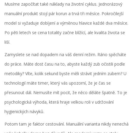
Musíme započítat také náklady na životní cyklus. Jednorázový
manuální produkt stojí pár korun a trvá tři měsíce. Pokročilejší
model si vyžaduje dobíjení a výměnou hlavice každé dva měsíce.
Po pěti letech se cena totality začne blížící, ale kvalita života se
liší.
Zamyslete se nad dopadem na váš denní režim. Ráno spěcháte
do práce. Máte dost času na to, abyste každý zub očistili podle
metodiky? Víte, kolik sekund byste měli strávit jedním zubem? U
technologií máte timer, který vás upozorní, že je čas se
přesunout dál. Nemusíte mít pocit, že něco děláte špatně. To je
psychologická výhoda, která hraje velkou roli v udržování
hygienických návyků.
Potom tam je faktor cestování. Manuální varianta nikdy nenechá