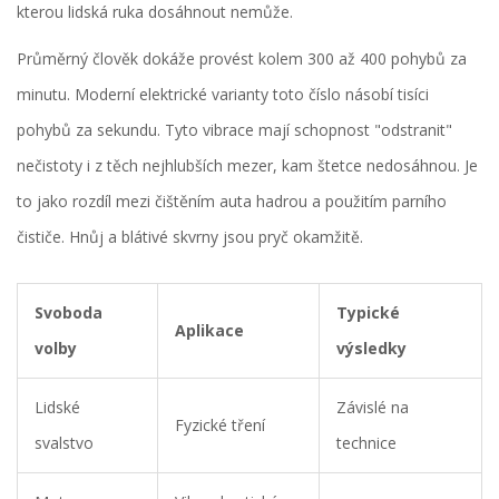
kterou lidská ruka dosáhnout nemůže.
Průměrný člověk dokáže provést kolem 300 až 400 pohybů za
minutu. Moderní elektrické varianty toto číslo násobí tisíci
pohybů za sekundu. Tyto vibrace mají schopnost "odstranit"
nečistoty i z těch nejhlubších mezer, kam štetce nedosáhnou. Je
to jako rozdíl mezi čištěním auta hadrou a použitím parního
čističe. Hnůj a blátivé skvrny jsou pryč okamžitě.
Svoboda
Typické
Aplikace
volby
výsledky
Lidské
Závislé na
Fyzické tření
svalstvo
technice