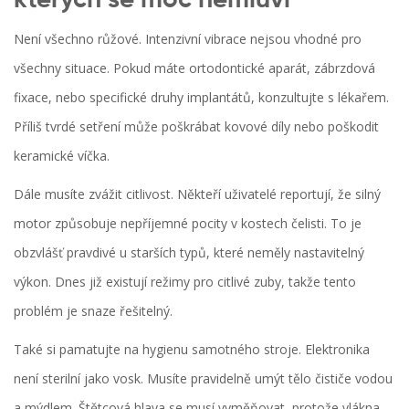
kterých se moc nemluví
Není všechno růžové. Intenzivní vibrace nejsou vhodné pro
všechny situace. Pokud máte ortodontické aparát, zábrzdová
fixace, nebo specifické druhy implantátů, konzultujte s lékařem.
Příliš tvrdé setření může poškrábat kovové díly nebo poškodit
keramické víčka.
Dále musíte zvážit citlivost. Někteří uživatelé reportují, že silný
motor způsobuje nepříjemné pocity v kostech čelisti. To je
obzvlášť pravdivé u starších typů, které neměly nastavitelný
výkon. Dnes již existují režimy pro citlivé zuby, takže tento
problém je snaze řešitelný.
Také si pamatujte na hygienu samotného stroje. Elektronika
není sterilní jako vosk. Musíte pravidelně umýt tělo čističe vodou
a mýdlem. Štětcová hlava se musí vyměňovat, protože vlákna