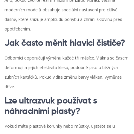
Ano, pokud zvolíte režim s nižší intenzitou vibrací. Většina
moderních modelů obsahuje speciální nastavení pro citlivé
dásně, které snižuje amplitudu pohybu a chrání sklovinu před
opotřebením.
Jak často měnit hlavici čističe?
Odborníci doporučují výměnu každé tři měsíce. Vlákna se časem
deformují a jejich efektivita klesá, podobně jako u běžných
zubních kartáčků. Pokud vidíte změnu barvy vláken, vyměňte
dříve.
Lze ultrazvuk používat s
náhradními plasty?
Pokud máte plastové korunky nebo můstky, ujistěte se u