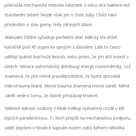
pokročilá mechanická metoda odstranit o něco více bakterií než
standardní šetení. Nejde však jen o čisté zuby. Chází nám
především o stav gumy, tedy
zdravých dásní
.
Manuální čištění vyžaduje perfektní úhel. Měli by ste držet
kartáček pod 45 stupni ke spojům s dásněmi. Lidé to často
udělají špatně buď kvůli lenosti, nebo proto, že jim drží bolest v
ústech. Vibrace automaticky distribuuji energii rovnoměrněji, což
znamená, že jste méně pravděpodobné, že byste způsobili
mikrotrauma tkáně. Menší trauma znamená menší zánět. Méně
zánět vede k tomu, že dásně přestávají krvácet.
Některé datové soubory z klinik indikují významný rozdíl u lidí
trpících paradentózou. Ti, kteří přepšli na mechanickou podporu,
viděli zlepšení v hloubce kapsám kolem zubů během několika