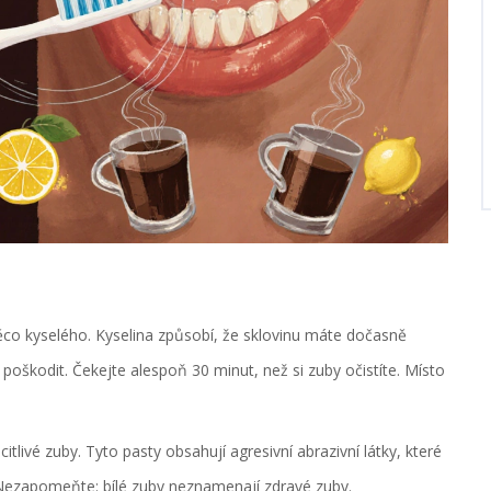
 něco kyselého. Kyselina způsobí, že sklovinu máte dočasně
 poškodit. Čekejte alespoň 30 minut, než si zuby očistíte. Místo
itlivé zuby. Tyto pasty obsahují agresivní abrazivní látky, které
. Nezapomeňte: bílé zuby neznamenají zdravé zuby.