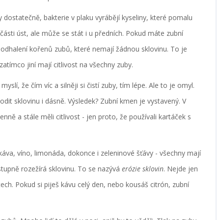
by dostatečně, bakterie v plaku vyrábějí kyseliny, které pomalu
 části úst, ale může se stát i u předních. Pokud máte zubní
 k odhalení kořenů zubů, které nemají žádnou sklovinu. To je
zatímco jiní mají citlivost na všechny zuby.
 myslí, že čím víc a silněji si čistí zuby, tím lépe. Ale to je omyl.
odit sklovinu i dásně. Výsledek? Zubní kmen je vystavený. V
denně a stále měli citlivost - jen proto, že používali kartáček s
, káva, víno, limonáda, dokonce i zeleninové šťávy - všechny mají
ostupně rozežírá sklovinu. To se nazývá
erózie sklovin
. Nejde jen
 ústech. Pokud si piješ kávu celý den, nebo kousáš citrón, zubní