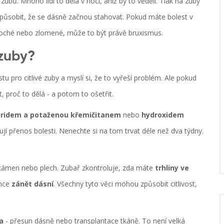
zubů. Mnoho lidí to dělá v noci, aniž by to věděli. Tlak na zuby
působit, že se dásně začnou stahovat. Pokud máte bolest v
ploché nebo zlomené, může to být právě bruxismus.
 zuby?
stu pro citlivé zuby a myslí si, že to vyřeší problém. Ale pokud
it, proč to dělá - a potom to ošetřit.
uoridem a potaženou křemičitanem
nebo
hydroxidem
žují přenos bolesti. Nenechte si na tom trvat déle než dva týdny.
e kámen nebo plech. Zubař zkontroluje, zda máte
trhliny ve
nce
zánět dásní
. Všechny tyto věci mohou způsobit citlivost,
a
- přesun dásně nebo transplantace tkáně. To není velká