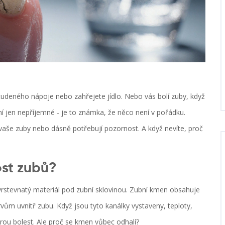
studeného nápoje nebo zahřejete jídlo. Nebo vás bolí zuby, když
ení jen nepříjemné - je to známka, že něco není v pořádku.
 vaše zuby nebo dásně potřebují pozornost. A když nevíte, proč
ost zubů?
 vrstevnatý materiál pod zubní sklovinou. Zubní kmen obsahuje
vům uvnitř zubu. Když jsou tyto kanálky vystaveny, teploty,
ou bolest. Ale proč se kmen vůbec odhalí?