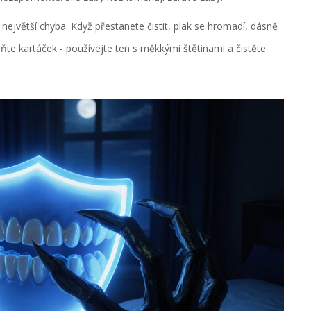
e největší chyba. Když přestanete čistit, plak se hromadí, dásně
měňte kartáček - používejte ten s měkkými štětinami a čistěte