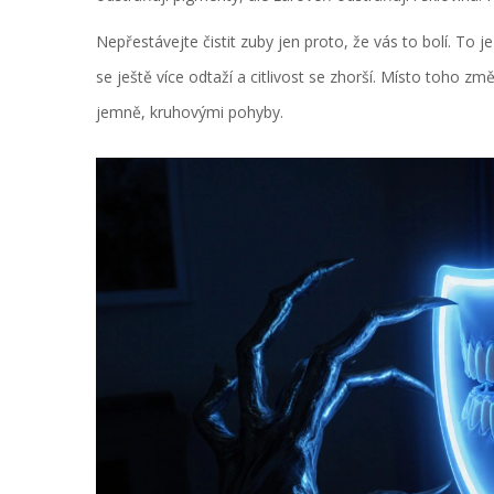
Nepřestávejte čistit zuby jen proto, že vás to bolí. To j
se ještě více odtaží a citlivost se zhorší. Místo toho z
jemně, kruhovými pohyby.