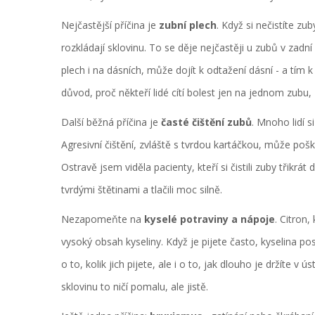
Nejčastější příčina je
zubní plech
. Když si nečistíte zu
rozkládají sklovinu. To se děje nejčastěji u zubů v zadní
plech i na dásních, může dojít k odtažení dásní - a tím
důvod, proč někteří lidé cítí bolest jen na jednom zubu, 
Další běžná příčina je
časté čištění zubů
. Mnoho lidí si
Agresivní čištění, zvláště s tvrdou kartáčkou, může pošk
Ostravě jsem viděla pacienty, kteří si čistili zuby třikrát 
tvrdými štětinami a tlačili moc silně.
Nezapomeňte na
kyselé potraviny a nápoje
. Citron
vysoký obsah kyseliny. Když je pijete často, kyselina p
o to, kolik jich pijete, ale i o to, jak dlouho je držíte v
sklovinu to ničí pomalu, ale jistě.