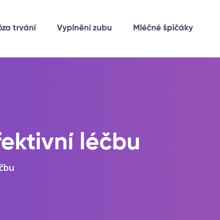
óza trvání
Vyplnění zubu
Mléčné špičáky
fektivní léčbu
éčbu