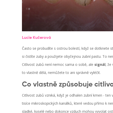
Lucie Kučerová
Často se probudíte s ostrou bolestí, když se dotknete 
si čistíte zuby a použijete obyčejnou zubní pastu. To n
Citlivost zubů není nemoc sama o sobě, ale
signál
, že
to vlastně dělá, nemůžete to ani správně vyléčit.
Co vlastně způsobuje citliv
Citlivost zubů vzniká, když je odhalen zubní kmen - ten
tisíce mikroskopických kanálků, které vedou přímo k ner
sladké, kyselé nebo dokonce vzduch mohou vyvolat ostr