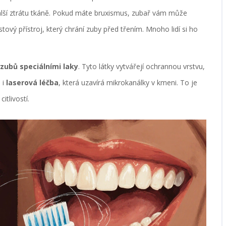
alší ztrátu tkáně. Pokud máte bruxismus, zubař vám může
stový přístroj, který chrání zuby před třením. Mnoho lidí si ho
 zubů speciálními laky
. Tyto látky vytvářejí ochrannou vrstvu,
 i
laserová léčba
, která uzavírá mikrokanálky v kmeni. To je
itlivostí.