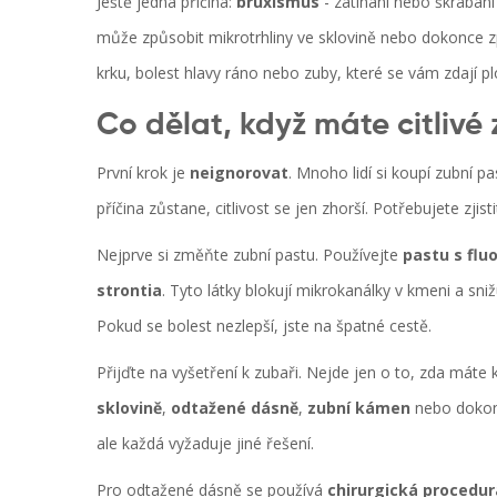
Ještě jedna příčina:
bruxismus
- zatínání nebo škrábaní 
může způsobit mikrotrhliny ve sklovině nebo dokonce z
krku, bolest hlavy ráno nebo zuby, které se vám zdají 
Co dělat, když máte citlivé
První krok je
neignorovat
. Mnoho lidí si koupí zubní pa
příčina zůstane, citlivost se jen zhorší. Potřebujete zjist
Nejprve si změňte zubní pastu. Používejte
pastu s fl
strontia
. Tyto látky blokují mikrokanálky v kmeni a sni
Pokud se bolest nezlepší, jste na špatné cestě.
Přijďte na vyšetření k zubaři. Nejde jen o to, zda mát
sklovině
,
odtažené dásně
,
zubní kámen
nebo doko
ale každá vyžaduje jiné řešení.
Pro odtažené dásně se používá
chirurgická procedur