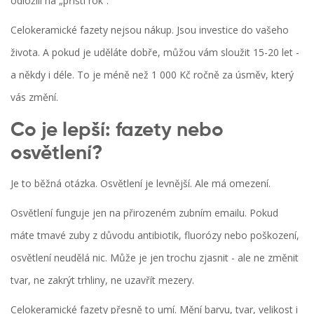
odložili na „příští rok“.
Celokeramické fazety nejsou nákup. Jsou investice do vašeho
života. A pokud je uděláte dobře, můžou vám sloužit 15-20 let -
a někdy i déle. To je méně než 1 000 Kč ročně za úsměv, který
vás změní.
Co je lepší: fazety nebo
osvětlení?
Je to běžná otázka. Osvětlení je levnější. Ale má omezení.
Osvětlení funguje jen na přirozeném zubním emailu. Pokud
máte tmavé zuby z důvodu antibiotik, fluorózy nebo poškození,
osvětlení neudělá nic. Může je jen trochu zjasnit - ale ne změnit
tvar, ne zakrýt trhliny, ne uzavřít mezery.
Celokeramické fazety přesně to umí. Mění barvu, tvar, velikost i