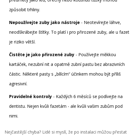
způsobit trhliny.
Nepoužívejte zuby jako nástroje
- Neotevírejte láhve,
neodškrábejte štítky. To platí i pro přirozené zuby, ale u fazet
je riziko větší.
Čistěte je jako přirozené zuby
- Používejte měkkou
kartáček, nezubní nit a opatrně zubní pastu bez abrazivních
částic. Některé pasty s „bílícím“ účinkem mohou být příliš
agresivní.
Pravidelné kontroly
- Každých 6 měsíců se podívejte na
dentistu. Nejen kvůli fazetám - ale kvůli vašim zubům pod
nimi.
Nejčastější chyba? Lidé si myslí, že po instalaci můžou přestat