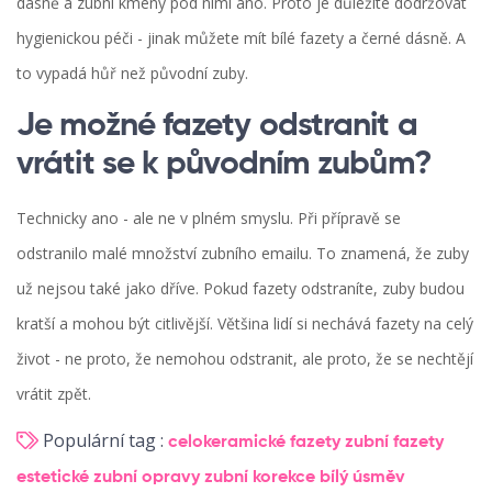
dásně a zubní kmeny pod nimi ano. Proto je důležité dodržovat
hygienickou péči - jinak můžete mít bílé fazety a černé dásně. A
to vypadá hůř než původní zuby.
Je možné fazety odstranit a
vrátit se k původním zubům?
Technicky ano - ale ne v plném smyslu. Při přípravě se
odstranilo malé množství zubního emailu. To znamená, že zuby
už nejsou také jako dříve. Pokud fazety odstraníte, zuby budou
kratší a mohou být citlivější. Většina lidí si nechává fazety na celý
život - ne proto, že nemohou odstranit, ale proto, že se nechtějí
vrátit zpět.
Populární tag :
celokeramické fazety
zubní fazety
estetické zubní opravy
zubní korekce
bílý úsměv