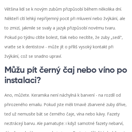
Většina lidí se k novým zubům přizpůsobí během několika dní.
Někteří cítí lehký nepříjemný pocit při mluvení nebo žvýkání, ale
to zmizí, jakmile se svaly a jazyk přizpůsobí novému tvaru.
Pokud po týdnu cítíte bolest, tlak nebo necítíte, že zuby „sedí“,
vraťte se k dentistovi - může jít o příliš vysoký kontakt při
žvýkání, což se snadno upraví.
Můžu pít černý čaj nebo víno po
instalaci?
Ano, můžete. Keramika není náchylná k barvení - na rozdíl od
přirozeného emailu. Pokud jste měli tmavě zbarvené zuby dříve,
teď už nemusíte bát se černého čaje, vína nebo kávy. Fazety
neztrácejí barvu. Ale pamatujte: i když samotné fazety nebarví,