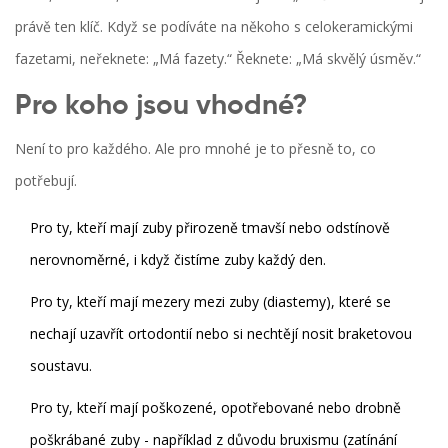
právě ten klíč. Když se podíváte na někoho s celokeramickými
fazetami, neřeknete: „Má fazety.“ Řeknete: „Má skvělý úsměv.“
Pro koho jsou vhodné?
Není to pro každého. Ale pro mnohé je to přesně to, co
potřebují.
Pro ty, kteří mají zuby přirozeně tmavší nebo odstínově
nerovnoměrné, i když čistíme zuby každý den.
Pro ty, kteří mají mezery mezi zuby (diastemy), které se
nechají uzavřít ortodontií nebo si nechtějí nosit braketovou
soustavu.
Pro ty, kteří mají poškozené, opotřebované nebo drobně
poškrábané zuby - například z důvodu bruxismu (zatínání