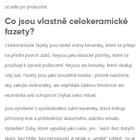
zrcadle po probuzení.
Co jsou vlastně celokeramické
fazety?
Celokeramické fazety jsou tenké vrstvy keramiky, které se přilepí
na přední povrch zubů. Nejsou jako klasické plomby, které se
používají k opravě poškození. Nejsou ani korunky, které obalují
celý zub. Fazety jsou jako kouzelná maska - přesně navržená,
aby zakryla nedostatky, ale nepřidala žádnou hmotnost ani
nezměnila vaši schopnost žvýkat nebo mluvit.
Jsou vyrobené z vysokokvalitní zubní keramiky, která imituje
přirozený lesk a průhlednost skutečného zubního emailu.
Výsledek? Zuby, které vypadají jako vaše, jen… lepší. Bez žlutých
skvrn, bez trhlin, bez nerovností. A nejde o „umělé“ vzhled - to je