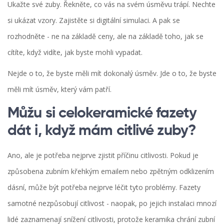
Ukažte své zuby. Řekněte, co vás na svém úsměvu trápí. Nechte
si ukázat vzory. Zajistěte si digitální simulaci. A pak se
rozhodněte - ne na základě ceny, ale na základě toho, jak se
cítíte, když vidíte, jak byste mohli vypadat.
Nejde o to, že byste měli mít dokonalý úsměv. Jde o to, že byste
měli mít úsměv, který vám patří.
Můžu si celokeramické fazety
dát i, když mám citlivé zuby?
Ano, ale je potřeba nejprve zjistit příčinu citlivosti. Pokud je
způsobena zubním křehkým emailem nebo zpětným odklizením
dásní, může být potřeba nejprve léčit tyto problémy. Fazety
samotné nezpůsobují citlivost - naopak, po jejich instalaci mnozí
lidé zaznamenají snížení citlivosti, protože keramika chrání zubní