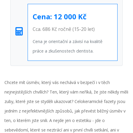
Cena:
12 000 Kč
Cca. 686 Kč ročně (15-20 let)
Cena je orientační a závisí na kvalitě
práce a zkušenostech dentista.
Chcete mít úsměv, který vás nechává v bezpečí i v těch
nejnejistějších chvílích? Ten, který vám neříká, že jste někdy měli
zuby, které jste se styděli ukazovat? Celokeramické fazety jsou
jedním z nejefektivnějších způsobů, jak převést běžný úsměv v
ten, o kterém jste snili. A nejde jen o estetiku - jde o
sebevědomí, které se neztrácí ani v první chvíli setkání, ani v