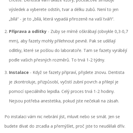
výsledek a vyberete odstín, tvar a délku zubů. Není to jen
„bílá“ - je to „bílá, která vypadá přirozeně na vaší tváři“.
Příprava a odlitky
- Zuby se mírně oškrábají (obvykle 0,3-0,7
mm), aby fazety mohly přilehnout pevně. Pak se udělají
odlitky, které se pošlou do laboratoře. Tam se fazety vyrábějí
podle vašich přesných rozměrů. To trvá 1-2 týdny.
Instalace
- Když se fazety připraví, přijdete znovu. Dentista
je zkontroluje, přizpůsobí, vyčistí zubní povrch a přilepí je
pomocí speciálního lepidla. Celý proces trvá 1-2 hodiny.
Nejsou potřeba anestetika, pokud jste nečekali na zásah.
Po instalaci vám nic nebrání jíst, mluvit nebo se smát. Jen se
budete dívat do zrcadla a přemýšlet, proč jste to neudělali dřív.