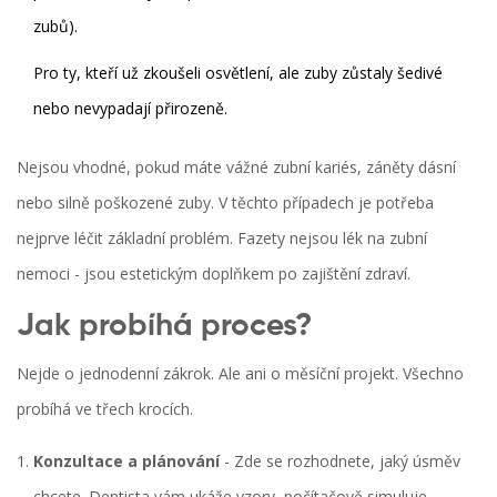
zubů).
Pro ty, kteří už zkoušeli osvětlení, ale zuby zůstaly šedivé
nebo nevypadají přirozeně.
Nejsou vhodné, pokud máte vážné zubní kariés, záněty dásní
nebo silně poškozené zuby. V těchto případech je potřeba
nejprve léčit základní problém. Fazety nejsou lék na zubní
nemoci - jsou estetickým doplňkem po zajištění zdraví.
Jak probíhá proces?
Nejde o jednodenní zákrok. Ale ani o měsíční projekt. Všechno
probíhá ve třech krocích.
Konzultace a plánování
- Zde se rozhodnete, jaký úsměv
chcete. Dentista vám ukáže vzory, počítačově simuluje