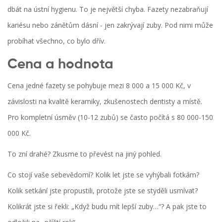
dbát na ústní hygienu. To je největší chyba. Fazety nezabraňují
kariésu nebo zánětům dásní - jen zakrývají zuby. Pod nimi může
probíhat všechno, co bylo dřív.
Cena a hodnota
Cena jedné fazety se pohybuje mezi 8 000 a 15 000 Kč, v
závislosti na kvalitě keramiky, zkušenostech dentisty a místě.
Pro kompletní úsměv (10-12 zubů) se často počítá s 80 000-150
000 Kč.
To zní drahé? Zkusme to převést na jiný pohled.
Co stojí vaše sebevědomí? Kolik let jste se vyhýbali fotkám?
Kolik setkání jste propustili, protože jste se styděli usmívat?
Kolikrát jste si řekli: „Když budu mít lepší zuby…“? A pak jste to