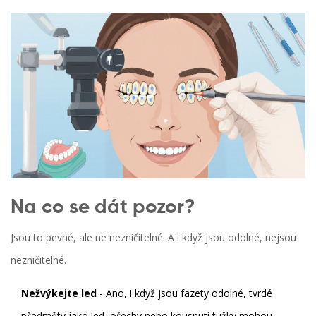
Na co se dát pozor?
Jsou to pevné, ale ne nezničitelné. A i když jsou odolné, nejsou
nezničitelné.
Nežvýkejte led
- Ano, i když jsou fazety odolné, tvrdé
předměty jako led, ořechy nebo kousnutí tužky mohou