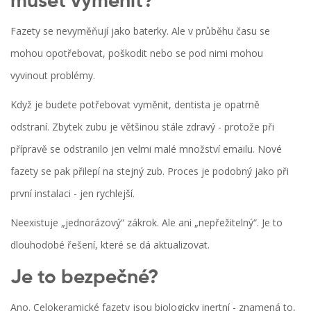
muset vyměnit?
Fazety se nevyměňují jako baterky. Ale v průběhu času se
mohou opotřebovat, poškodit nebo se pod nimi mohou
vyvinout problémy.
Když je budete potřebovat vyměnit, dentista je opatrně
odstraní. Zbytek zubu je většinou stále zdravý - protože při
přípravě se odstranilo jen velmi malé množství emailu. Nové
fazety se pak přilepí na stejný zub. Proces je podobný jako při
první instalaci - jen rychlejší.
Neexistuje „jednorázový“ zákrok. Ale ani „nepřežitelný“. Je to
dlouhodobé řešení, které se dá aktualizovat.
Je to bezpečné?
Ano. Celokeramické fazety jsou biologicky inertní - znamená to,