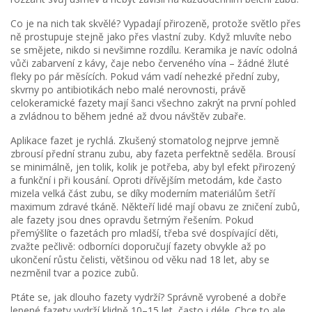
Co je na nich tak skvělé? Vypadají přirozeně, protože světlo přes
ně prostupuje stejně jako přes vlastní zuby. Když mluvíte nebo
se smějete, nikdo si nevšimne rozdílu. Keramika je navíc odolná
vůči zabarvení z kávy, čaje nebo červeného vína – žádné žluté
fleky po pár měsících. Pokud vám vadí nehezké přední zuby,
skvrny po antibiotikách nebo malé nerovnosti, právě
celokeramické fazety mají šanci všechno zakrýt na první pohled
a zvládnou to během jedné až dvou návštěv zubaře.
Aplikace fazet je rychlá. Zkušený stomatolog nejprve jemně
zbrousí přední stranu zubu, aby fazeta perfektně seděla. Brousí
se minimálně, jen tolik, kolik je potřeba, aby byl efekt přirozený
a funkční i při kousání. Oproti dřívějším metodám, kde často
mizela velká část zubu, se díky moderním materiálům šetří
maximum zdravé tkáně. Někteří lidé mají obavu ze zničení zubů,
ale fazety jsou dnes opravdu šetrným řešením. Pokud
přemýšlíte o fazetách pro mladší, třeba své dospívající děti,
zvažte pečlivě: odborníci doporučují fazety obvykle až po
ukončení růstu čelisti, většinou od věku nad 18 let, aby se
nezměnil tvar a pozice zubů.
Ptáte se, jak dlouho fazety vydrží? Správně vyrobené a dobře
lepené fazety vydrží klidně 10–15 let, často i déle. Chce to ale