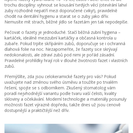
trochu disciplíny: vyhnout se kousání tvrdých věcí (otevírání lahví
zuby rozhodně nepatří mezi doporučené cviky!), pravidelně
chodit na dentální hygienu a starat se o zuby jako dřív.
Nemusíte mít strach, běžné jídlo se fazetám jen tak nepodepíše.
Pečovat o fazety je jednoduché. Stačí běžná zubní hygiena –
kartáček, ideálně mezizubní kartáčky a občasná kontrola u
zubaře. Pokud trpíte skřípáním zubů, doporučuje se i ochranná
dlahová folie na noc. Nezapomeňte, že fazety sice skrývají
nedokonalosti, ale zdraví zubů pod nimi je pořád zásadní.
Pravidelné prohlídky hrají roli v dlouhé životnosti fazet i vlastních
zubů.
Přemýšlíte, zda jsou celokeramické fazety pro vás? Pokud
uvažujete nad změnou svého úsměvu a toužíte po trvalém
řešení, spojte se s odborníkem. Zkušený stomatolog vám
poradí nejvhodnější variantu podle tvaru vaší čelisti, kvality
skloviny a očekávání. Moderní technologie a materiály posunuly
možnosti fazet výrazně dopředu, takže dnes už jsou cenově
dostupnější a praktičtější než dřív.