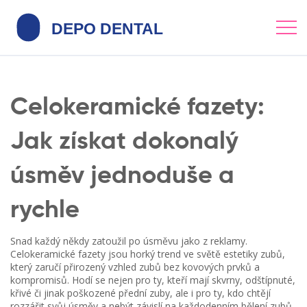
Celokeramické fazety:
Jak získat dokonalý
úsměv jednoduše a
rychle
Snad každý někdy zatoužil po úsměvu jako z reklamy.
Celokeramické fazety jsou horký trend ve světě estetiky zubů,
který zaručí přirozený vzhled zubů bez kovových prvků a
kompromisů. Hodí se nejen pro ty, kteří mají skvrny, odštípnuté,
křivé či jinak poškozené přední zuby, ale i pro ty, kdo chtějí
rozzářit svůj úsměv a nebýt závislí na každodenním bělení zubů.