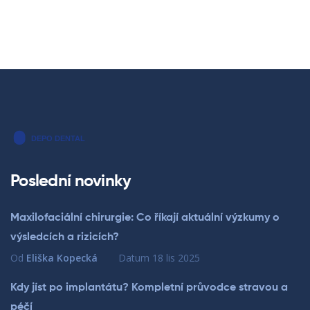
Poslední novinky
Maxilofaciální chirurgie: Co říkají aktuální výzkumy o
výsledcích a rizicích?
Od
Eliška Kopecká
Datum
18 lis 2025
Kdy jíst po implantátu? Kompletní průvodce stravou a
péčí