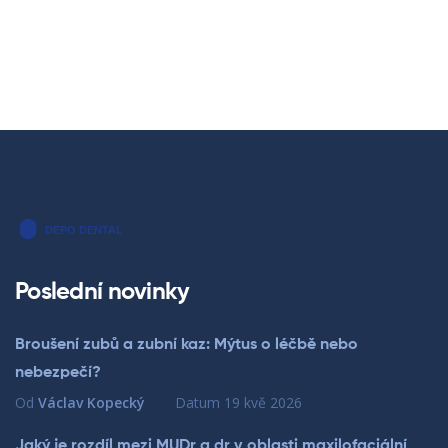
Poslední novinky
Broušení zubů a zubní kaz: Mýtus o léčbě nebo
nebezpečí?
Od
Václav Kopecký
Datum
19 kvě 2026
Jaký je rozdíl mezi MUDr a dr v oblasti maxilofaciální