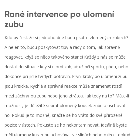
Rané intervence po ulomení
zubu
Kdo by řekl, že si jednoho dne budu psát o zlomených zubech?
A nejen to, budu poskytovat tipy a rady o tom, jak správně
reagovat, když se něco takového stane! Každý z nás se může
dostat do situace kdy si ulomí zub, ať už při sportu, pádu, nebo
dokonce při jídle tvrdých potravin. První kroky po ulomení zubu
jsou kritické. Rychlá a správná reakce může znamenat rozdíl
mezi záchranou zubu nebo jeho ztrátou. Jak tedy na to? Máte-li
možnost, je důležité sebrat ulomený kousek zubu a uschovat
ho. Pokud je to možné, snažte se ho vrátit do své přirozené
pozice v ústech. Pokuste se ho nekontaminovat, ideálně byste
měli ulomený kus zubu uchovávat ve slinách nebo mléce, dokud