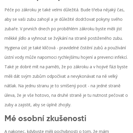
Péče po zákroku je také velmi důležitá. Bude třeba nějaký čas,
aby se vaši zubu zahojil a je důležité dodržovat pokyny svého
zubaře. V prvních dnech po proběhlém zákroku byste měli jíst
měkké jídlo a vyhnout se žvýkání na straně postiženého zubu.
Hygiena úst je také klíčová - pravidelné čistění zubů a používání
ústní vody může napomoci rychlejšímu hojení a prevenci infekcí.
Také je dobré mít na paměti, že po zákroku a v hojivé fázi byste
měli dát svým zubům odpočívat a nevykonávat na ně velký
nátlak. Na jednu stranu je to smíšený pocit - na jedné straně
úleva, že je vše hotovo, na druhé straně je tu nutnost pečovat o
zuby a zajistit, aby se úplně zhojily.
Mé osobní zkušenosti
A nakonec, kdybyste měli pochybnosti o tom, že mám