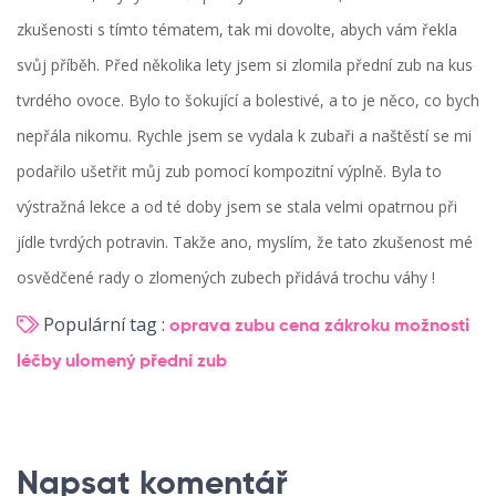
zkušenosti s tímto tématem, tak mi dovolte, abych vám řekla
svůj příběh. Před několika lety jsem si zlomila přední zub na kus
tvrdého ovoce. Bylo to šokující a bolestivé, a to je něco, co bych
nepřála nikomu. Rychle jsem se vydala k zubaři a naštěstí se mi
podařilo ušetřit můj zub pomocí kompozitní výplně. Byla to
výstražná lekce a od té doby jsem se stala velmi opatrnou při
jídle tvrdých potravin. Takže ano, myslím, že tato zkušenost mé
osvědčené rady o zlomených zubech přidává trochu váhy !
Populární tag :
oprava zubu
cena zákroku
možnosti
léčby
ulomený přední zub
Napsat komentář