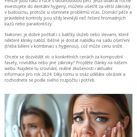
Peníze jdou ruku v ruce s dlouhodobou péčí. Jestli dvakrát ročně
investujete do dentální hygieny, můžete ušetřit za větší zákroky
v budoucnu, protože si všimnete problémů včas. Domácí péče a
pravidelné kontroly jsou vždy levnější než řešení hromadných
kazů nebo paradontózy.
Nakonec je dobré počítat i s balíčky služeb nebo slevami, které
některé kliniky nabízí. Běžné je dostat nabídku na sadu ošetření
(třeba bělení v kombinaci s hygienou), což může cenu snížit.
Chcete se dozvědět víc o konkrétních cenách za kompozitní
fasety, rovnátka nebo jiné zákroky? Projděte články na našem
webu. Najdete tu srovnání, reálné zkušenosti i aktuální
informace pro rok 2024. Díky tomu si snáz uděláte obrázek a
rozhodnete se podle svého rozpočtu i potřeb.