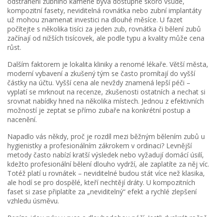
odstranění zubního kamene bývá dostupné skoro všude,
kompozitní fasety, neviditelná rovnátka nebo zubní implantáty
už mohou znamenat investici na dlouhé měsíce. U fazet
počítejte s několika tisíci za jeden zub, rovnátka či bělení zubů
začínají od nižších tisícovek, ale podle typu a kvality může cena
růst.
Dalším faktorem je lokalita kliniky a renomé lékaře. Větší města,
moderní vybavení a zkušený tým se často promítají do vyšší
částky na účtu. Vyšší cena ale nevždy znamená lepší péči –
vyplatí se mrknout na recenze, zkušenosti ostatních a nechat si
srovnat nabídky hned na několika místech. Jednou z efektivních
možností je zeptat se přímo zubaře na konkrétní postup a
nacenění.
Napadlo vás někdy, proč je rozdíl mezi běžným bělením zubů u
hygienistky a profesionálním zákrokem v ordinaci? Levnější
metody často nabízí kratší výsledek nebo vyžadují domácí úsilí,
kdežto profesionální bělení dlouho vydrží, ale zaplatíte za něj víc.
Totéž platí u rovnátek – neviditelné budou stát více než klasika,
ale hodí se pro dospělé, kteří nechtějí dráty. U kompozitních
faset si zase připlatíte za „neviditelný“ efekt a rychlé zlepšení
vzhledu úsměvu.