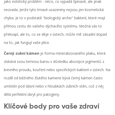
jako estetický problém - něco, co vypadá špinavě, ale jinak
nezvada. Jenže tyto tmavé usazeniny nejsou jen kosmetická
chyba. Je to v podstatě "biologický archiv" bakterií, které mají
přímou cestu do vašeho dýchacího systému. Možná vás to
překvapí, ale to, co se děje v ústech, může mít zásadní dopad
na to, jak fungují vaše plíce.
Černý zubní kámen
je
forma mineralizovaného plaku, která
získává svou temnou barvu v důsledku absorpce pigmentů z
krevního proudu, kouření nebo specifických bakterií v ústech
. Na
rozdíl od běžného žlutého kamene bývá černý kámen často
umístěn pod dásní nebo v hloubkách zubních stěn, což z něj
dělá perfektní úkryt pro patogeny.
Klíčové body pro vaše zdraví