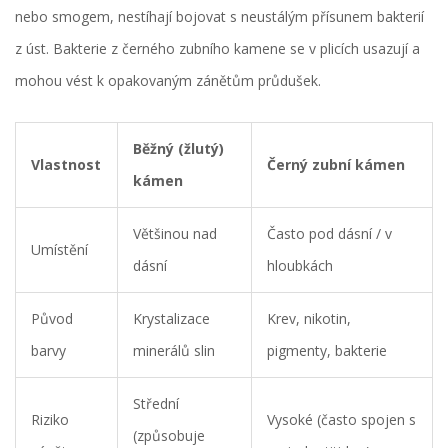
nebo smogem, nestíhají bojovat s neustálým přísunem bakterií
z úst. Bakterie z černého zubního kamene se v plicích usazují a
mohou vést k opakovaným zánětům průdušek.
Běžný (žlutý)
Vlastnost
Černý zubní kámen
kámen
Většinou nad
Často pod dásní / v
Umístění
dásní
hloubkách
Původ
Krystalizace
Krev, nikotin,
barvy
minerálů slin
pigmenty, bakterie
Střední
Riziko
Vysoké (často spojen s
(způsobuje