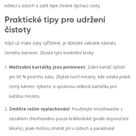
infekcí v ústech a začít lépe chránit dýchací cesty.
Praktické tipy pro udržení
čistoty
Když už máte zuby vyčิštěné, je důležité zabránit návratu
černého kamene. Zkuste tyto konkrétní kroky:
Mežizubní kartáčky jsou povinnost:
Zubní kartáč vyčistí
jen 60 % povrchu zubu. Zbytek tvoří mezery, kde vzniká právě
černý kámen. Vyberte si správnou velikost kartáčku pro
každou mezeru.
Změňte režim vyplachování:
Používejte mouthwashe s
obsahem chlorhexidinu pouze krátkodobě (podle doporučení
lékaře), jinak mohou změnit pH v ústech a paradoxně