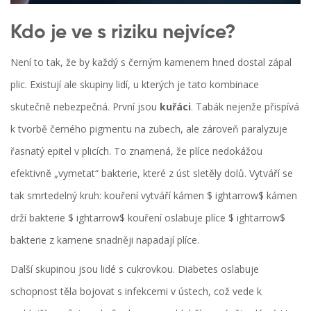
Kdo je ve s riziku nejvíce?
Není to tak, že by každý s černým kamenem hned dostal zápal
plic. Existují ale skupiny lidí, u kterých je tato kombinace
skutečně nebezpečná. První jsou
kuřáci
. Tabák nejenže přispívá
k tvorbě černého pigmentu na zubech, ale zároveň paralyzuje
řasnatý epitel v plicích. To znamená, že plíce nedokážou
efektivně „vymetat“ bakterie, které z úst sletěly dolů. Vytváří se
tak smrtedelný kruh: kouření vytváří kámen $ ightarrow$ kámen
drží bakterie $ ightarrow$ kouření oslabuje plíce $ ightarrow$
bakterie z kamene snadněji napadají plíce.
Další skupinou jsou lidé s
cukrovkou
. Diabetes oslabuje
schopnost těla bojovat s infekcemi v ústech, což vede k