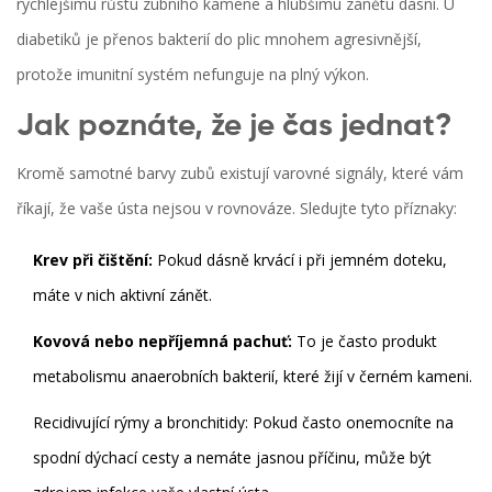
rychlejšímu růstu zubního kamene a hlubšímu zánětu dásní. U
diabetiků je přenos bakterií do plic mnohem agresivnější,
protože imunitní systém nefunguje na plný výkon.
Jak poznáte, že je čas jednat?
Kromě samotné barvy zubů existují varovné signály, které vám
říkají, že vaše ústa nejsou v rovnováze. Sledujte tyto příznaky:
Krev při čištění:
Pokud dásně krvácí i při jemném doteku,
máte v nich aktivní zánět.
Kovová nebo nepříjemná pachuť:
To je často produkt
metabolismu anaerobních bakterií, které žijí v černém kameni.
Recidivující rýmy a bronchitidy:
Pokud často onemocníte na
spodní dýchací cesty a nemáte jasnou příčinu, může být