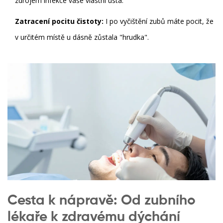
zdrojem infekce vaše vlastní ústa.
Zatracení pocitu čistoty:
I po vyčištění zubů máte pocit, že
v určitém místě u dásně zůstala "hrudka".
Cesta k nápravě: Od zubního
lékaře k zdravému dýchání