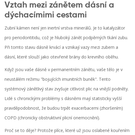
Vztah mezi zánětem dásní a
dýchacímimi cestami
Zubní kámen není jen inertní vrstva minerálů. Je to katalyzátor
pro
periodontitidu
, což je hluboký zánět podpěrných tkání zubu.
Při tomto stavu dásně krvácí a vznikají vazy mezi zubem a
dásní, které slouží jako otevřené brány do krevního oběhu.
Když jsou vaše dásně v permanentním zánětu, vaše tělo je v
neustálém režimu "bojujících imunitních buněk". Tento
systémový zánětlivý stav zvyšuje citlivost plic na vnější podněty.
Lidé s chronickými problémy s dásněmi mají statisticky vyšší
pravděpodobnost, že budou trpět exacerbacemi (zhoršením)
COPD
(chronicky obstruktivní plicní onemocnění).
Proč se to děje? Protože plíce, které už jsou oslabené kouřením