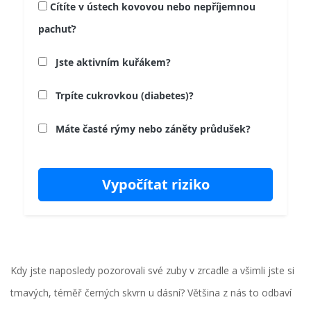
Cítíte v ústech kovovou nebo nepříjemnou
pachuť?
Jste aktivním kuřákem?
Trpíte cukrovkou (diabetes)?
Máte časté rýmy nebo záněty průdušek?
Vypočítat riziko
Kdy jste naposledy pozorovali své zuby v zrcadle a všimli jste si
tmavých, téměř černých skvrn u dásní? Většina z nás to odbaví