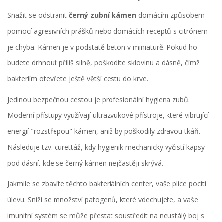
Snažit se odstranit
černý zubní kámen
domácím způsobem
pomocí agresivních prášků nebo domácích receptů s citrónem
je chyba. Kámen je v podstatě beton v miniaturě. Pokud ho
budete drhnout příliš silně, poškodíte sklovinu a dásně, čímž
bakteriím otevřete ještě větší cestu do krve.
Jedinou bezpečnou cestou je profesionální
hygiena zubů
.
Moderní přístupy využívají ultrazvukové přístroje, které vibrující
energií "rozstřepou" kámen, aniž by poškodily zdravou tkáň.
Následuje tzv. curettáž, kdy hygienik mechanicky vyčistí kapsy
pod dásní, kde se černý kámen nejčastěji skrývá.
Jakmile se zbavíte těchto bakteriálních center, vaše plíce pocítí
úlevu. Sníží se množství patogenů, které vdechujete, a vaše
imunitní systém se může přestat soustředit na neustálý boj s