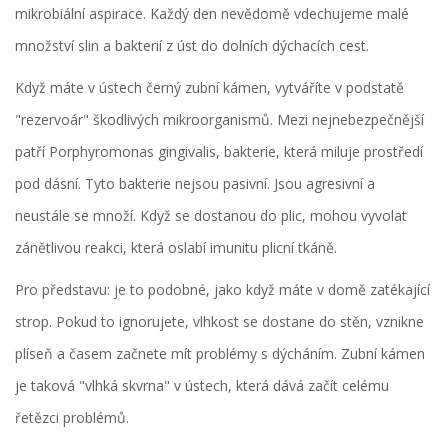
mikrobiální aspirace. Každý den nevědomě vdechujeme malé
množství slin a bakterií z úst do dolních dýchacích cest.
Když máte v ústech
černý zubní kámen
, vytváříte v podstatě
"rezervoár" škodlivých mikroorganismů. Mezi nejnebezpečnější
patří
Porphyromonas gingivalis
, bakterie, která miluje prostředí
pod dásní. Tyto bakterie nejsou pasivní. Jsou agresivní a
neustále se množí. Když se dostanou do plic, mohou vyvolat
zánětlivou reakci, která oslabí imunitu plicní tkáně.
Pro představu: je to podobné, jako když máte v domě zatékající
strop. Pokud to ignorujete, vlhkost se dostane do stěn, vznikne
plíseň a časem začnete mít problémy s dýcháním. Zubní kámen
je taková "vlhká skvrna" v ústech, která dává začít celému
řetězci problémů.