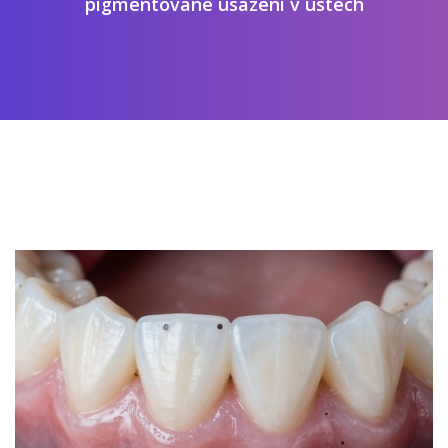
pigmentované usazení v ústech