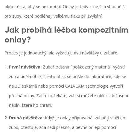
okraj těsta, aby se nezhroutil. Onlay je tedy silnější a vhodnější
pro zuby, které podléhají velkému tlaku při žvýkání.
Jak probíhá léčba kompozitním
onlay?
Proces je jednoduchý, ale vyžaduje dva návštěvy u zubaře.
První návštěva:
Zubař odstraní poškozený materiál, vyčistí
zub a udělá otisk. Tento otisk se pošle do laboratoře, kde se
na 3D tiskárně nebo pomocí CAD/CAM technologie vytvoří
přesná onlay. Zatímco čekáte, zub si můžete obléct dočasnou
náplň, která ho chrání.
Druhá návštěva:
Když je onlay připravená, zubař ji vloží do
zubu, otestuje, zda sedí přesně, a pevně přilepí pomocí