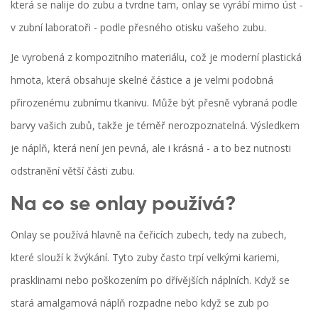
která se nalije do zubu a tvrdne tam, onlay se vyrábí mimo úst -
v zubní laboratoři - podle přesného otisku vašeho zubu.
Je vyrobená z kompozitního materiálu, což je moderní plastická
hmota, která obsahuje skelné částice a je velmi podobná
přirozenému zubnímu tkanivu. Může být přesně vybraná podle
barvy vašich zubů, takže je téměř nerozpoznatelná. Výsledkem
je náplň, která není jen pevná, ale i krásná - a to bez nutnosti
odstranění větší části zubu.
Na co se onlay používá?
Onlay se používá hlavně na čeřicích zubech, tedy na zubech,
které slouží k žvýkání. Tyto zuby často trpí velkými kariemi,
prasklinami nebo poškozením po dřívějších náplních. Když se
stará amalgamová náplň rozpadne nebo když se zub po