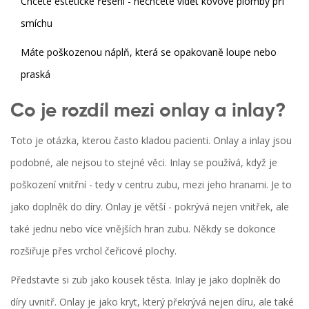
Chcete estetické řešení - nechcete vidět kovové plomby při
smíchu
Máte poškozenou náplň, která se opakovaně loupe nebo
praská
Co je rozdíl mezi onlay a inlay?
Toto je otázka, kterou často kladou pacienti. Onlay a inlay jsou
podobné, ale nejsou to stejné věci. Inlay se používá, když je
poškození vnitřní - tedy v centru zubu, mezi jeho hranami. Je to
jako doplněk do díry. Onlay je větší - pokrývá nejen vnitřek, ale
také jednu nebo více vnějších hran zubu. Někdy se dokonce
rozšiřuje přes vrchol čeřicové plochy.
Představte si zub jako kousek těsta. Inlay je jako doplněk do
díry uvnitř. Onlay je jako kryt, který překrývá nejen díru, ale také