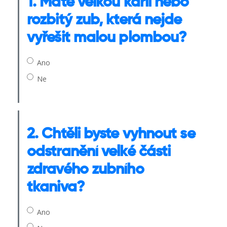
1. Máte velkou karii nebo
rozbitý zub, která nejde
vyřešit malou plombou?
Ano
Ne
2. Chtěli byste vyhnout se
odstranění velké části
zdravého zubního
tkaniva?
Ano