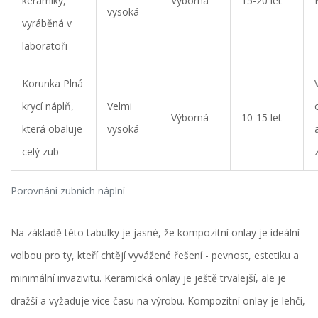
keramiky,
Výborná
15-20 let
vysoká
vyráběná v
laboratoři
Korunka
Plná
krycí náplň,
Velmi
Výborná
10-15 let
která obaluje
vysoká
celý zub
Porovnání zubních náplní
Na základě této tabulky je jasné, že kompozitní onlay je ideální
volbou pro ty, kteří chtějí vyvážené řešení - pevnost, estetiku a
minimální invazivitu. Keramická onlay je ještě trvalejší, ale je
dražší a vyžaduje více času na výrobu. Kompozitní onlay je lehčí,