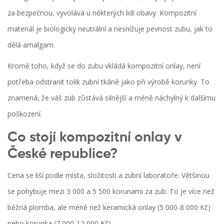
za bezpečnou, vyvolává u některých lidí obavy. Kompozitní
materiál je biologicky neutrální a nesnížuje pevnost zubu, jak to
dělá amalgam.
Kromě toho, když se do zubu vkládá kompozitní onlay, není
potřeba odstranit tolik zubní tkáně jako při výrobě korunky. To
znamená, že váš zub zůstává silnější a méně náchylný k dalšímu
poškození.
Co stojí kompozitní onlay v
České republice?
Cena se liší podle místa, složitosti a zubní laboratoře. Většinou
se pohybuje mezi 3 000 a 5 500 korunami za zub. To je více než
běžná plomba, ale méně než keramická onlay (5 000-8 000 Kč)
nebo korunka (7 000-12 000 Kč).