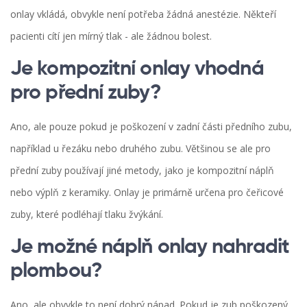
onlay vkládá, obvykle není potřeba žádná anestézie. Někteří
pacienti cítí jen mírný tlak - ale žádnou bolest.
Je kompozitní onlay vhodná
pro přední zuby?
Ano, ale pouze pokud je poškození v zadní části předního zubu,
například u řezáku nebo druhého zubu. Většinou se ale pro
přední zuby používají jiné metody, jako je kompozitní náplň
nebo výplň z keramiky. Onlay je primárně určena pro čeřicové
zuby, které podléhají tlaku žvýkání.
Je možné náplň onlay nahradit
plombou?
Ano, ale obvykle to není dobrý nápad. Pokud je zub poškozený