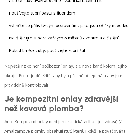
Čistěte zuby dvakrát denně - zubní kartáček a nit
Používejte zubní pastu s fluoridem
Vyhněte se příliš tvrdým potravinám, jako jsou oříšky nebo led
Navštěvujte zubaře každých 6 měsíců - kontrola a čištění
Pokud brněte zuby, používejte zubní štít
Největší riziko není poškození onlay, ale nová karié kolem jejího
okraje. Proto je důležité, aby byla přesně přilepená a aby jste ji
pravidelně kontrolovali.
Je kompozitní onlay zdravější
než kovová plomba?
Ano. Kompozitní onlay není jen estetická volba - je i zdravější.
Amalgamové plomby obsahují rtuť, která, i když je považována