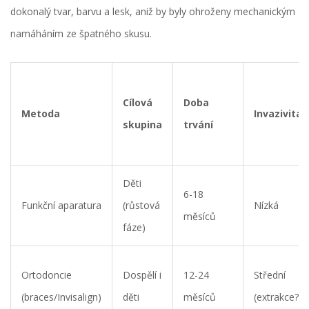
dokonalý tvar, barvu a lesk, aniž by byly ohroženy mechanickým
namáháním ze špatného skusu.
Cílová
Doba
Metoda
Invazivita
skupina
trvání
Děti
6-18
Funkční aparatura
(růstová
Nízká
měsíců
fáze)
Ortodoncie
Dospělí i
12-24
Střední
(braces/Invisalign)
děti
měsíců
(extrakce?)