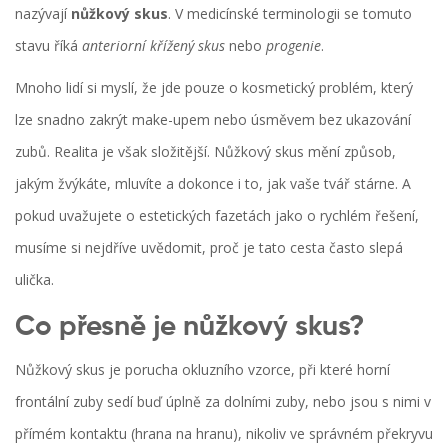
nazývají
nůžkový skus
. V medicínské terminologii se tomuto
stavu říká
anteriorní křížený skus
nebo
progenie
.
Mnoho lidí si myslí, že jde pouze o kosmetický problém, který
lze snadno zakrýt make-upem nebo úsměvem bez ukazování
zubů. Realita je však složitější. Nůžkový skus mění způsob,
jakým žvýkáte, mluvíte a dokonce i to, jak vaše tvář stárne. A
pokud uvažujete o estetických fazetách jako o rychlém řešení,
musíme si nejdříve uvědomit, proč je tato cesta často slepá
ulička.
Co přesně je nůžkový skus?
Nůžkový skus
je
porucha okluzního vzorce, při které horní
frontální zuby sedí buď úplně za dolními zuby, nebo jsou s nimi v
přímém kontaktu (hrana na hranu), nikoliv ve správném překryvu