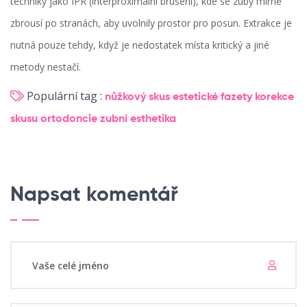
techniky jako IPR (interproximální brušení), kde se zuby mírně
zbrousí po stranách, aby uvolnily prostor pro posun. Extrakce je
nutná pouze tehdy, když je nedostatek místa kritický a jiné
metody nestačí.
Populární tag :
nůžkový skus
estetické fazety
korekce
skusu
ortodoncie
zubní esthetika
Napsat komentář