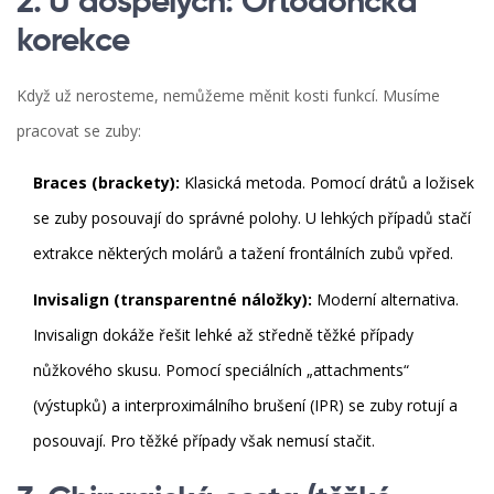
2. U dospělých: Ortodoncká
korekce
Když už nerosteme, nemůžeme měnit kosti funkcí. Musíme
pracovat se zuby:
Braces (brackety):
Klasická metoda. Pomocí drátů a ložisek
se zuby posouvají do správné polohy. U lehkých případů stačí
extrakce některých molárů a tažení frontálních zubů vpřed.
Invisalign (transparentné náložky):
Moderní alternativa.
Invisalign dokáže řešit lehké až středně těžké případy
nůžkového skusu. Pomocí speciálních „attachments“
(výstupků) a interproximálního brušení (IPR) se zuby rotují a
posouvají. Pro těžké případy však nemusí stačit.