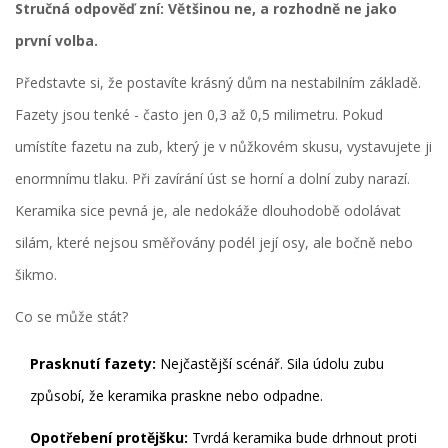
Stručná odpověď zní: Většinou ne, a rozhodně ne jako
první volba.
Představte si, že postavíte krásný dům na nestabilním základě.
Fazety jsou tenké - často jen 0,3 až 0,5 milimetru. Pokud
umístíte fazetu na zub, který je v nůžkovém skusu, vystavujete ji
enormnímu tlaku. Při zavírání úst se horní a dolní zuby narazí.
Keramika sice pevná je, ale nedokáže dlouhodobě odolávat
silám, které nejsou směřovány podél její osy, ale bočně nebo
šikmo.
Co se může stát?
Prasknutí fazety:
Nejčastější scénář. Sila údolu zubu
způsobí, že keramika praskne nebo odpadne.
Opotřebení protějšku:
Tvrdá keramika bude drhnout proti