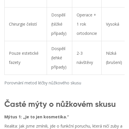
Dospělí
Operace +
Chirurgie čelistí
(těžké
1 rok
Vysoká
případy)
ortodoncie
Dospělí
Pouze estetické
2-3
Nízká
(lehké
fazety
návštěvy
(brušení)
případy)
Porovnání metod léčby nůžkového skusu
Časté mýty o nůžkovém skusu
Mýtus 1: „Je to jen kosmetika.“
Realita: Jak jsme zmínili, jde o funkční poruchu, která ničí zuby a