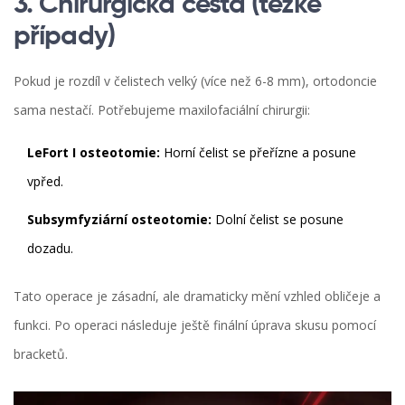
3. Chirurgická cesta (těžké
případy)
Pokud je rozdíl v čelistech velký (více než 6-8 mm), ortodoncie
sama nestačí. Potřebujeme maxilofaciální chirurgii:
LeFort I osteotomie:
Horní čelist se přeřízne a posune
vpřed.
Subsymfyziární osteotomie:
Dolní čelist se posune
dozadu.
Tato operace je zásadní, ale dramaticky mění vzhled obličeje a
funkci. Po operaci následuje ještě finální úprava skusu pomocí
bracketů.