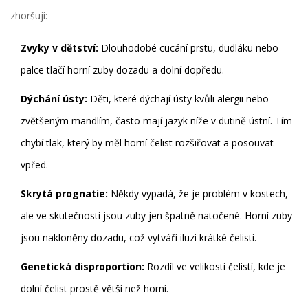
zhoršují:
Zvyky v dětství:
Dlouhodobé cucání prstu, dudláku nebo
palce tlačí horní zuby dozadu a dolní dopředu.
Dýchání ústy:
Děti, které dýchají ústy kvůli alergii nebo
zvětšeným mandlím, často mají jazyk níže v dutině ústní. Tím
chybí tlak, který by měl horní čelist rozšiřovat a posouvat
vpřed.
Skrytá prognatie:
Někdy vypadá, že je problém v kostech,
ale ve skutečnosti jsou zuby jen špatně natočené. Horní zuby
jsou nakloněny dozadu, což vytváří iluzi krátké čelisti.
Genetická disproportion:
Rozdíl ve velikosti čelistí, kde je
dolní čelist prostě větší než horní.