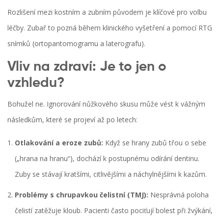
Rozlišení mezi kostním a zubním původem je klíčové pro volbu
léčby. Zubař to pozná během klinického vyšetření a pomocí RTG
snímků (ortopantomogramu a laterografu).
Vliv na zdraví: Je to jen o
vzhledu?
Bohužel ne. Ignorování nůžkového skusu může vést k vážným
následkům, které se projeví až po letech:
Otlakování a eroze zubů:
Když se hrany zubů třou o sebe
(„hrana na hranu“), dochází k postupnému odírání dentinu.
Zuby se stávají kratšími, citlivějšími a náchylnějšími k kazům.
Problémy s chrupavkou čelistní (TMJ):
Nesprávná poloha
čelistí zatěžuje kloub. Pacienti často pociťují bolest při žvýkání,