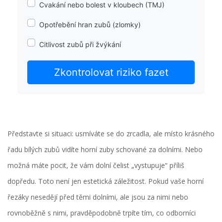
Cvakání nebo bolest v kloubech (TMJ)
Opotřebění hran zubů (zlomky)
Citlivost zubů při žvýkání
Zkontrolovat riziko fazet
Představte si situaci: usmíváte se do zrcadla, ale místo krásného
řadu bílých zubů vidíte horní zuby schované za dolními. Nebo
možná máte pocit, že vám dolní čelist „vystupuje“ příliš
dopředu. Toto není jen estetická záležitost. Pokud vaše horní
řezáky nesedějí před těmi dolními, ale jsou za nimi nebo
rovnoběžně s nimi, pravděpodobně trpíte tím, co odborníci