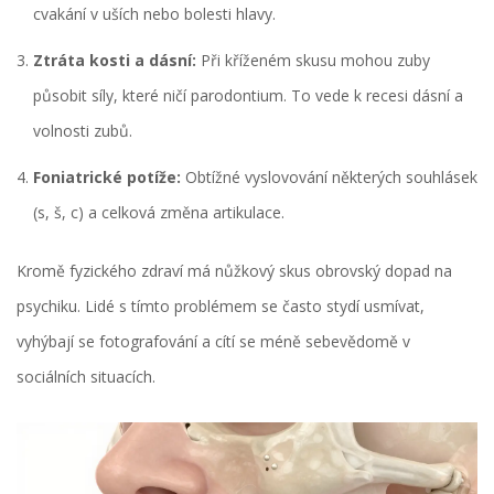
cvakání v uších nebo bolesti hlavy.
Ztráta kosti a dásní:
Při kříženém skusu mohou zuby
působit síly, které ničí parodontium. To vede k recesi dásní a
volnosti zubů.
Foniatrické potíže:
Obtížné vyslovování některých souhlásek
(s, š, c) a celková změna artikulace.
Kromě fyzického zdraví má nůžkový skus obrovský dopad na
psychiku. Lidé s tímto problémem se často stydí usmívat,
vyhýbají se fotografování a cítí se méně sebevědomě v
sociálních situacích.