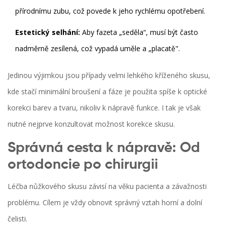
přírodnímu zubu, což povede k jeho rychlému opotřebení.
Estetický selhání:
Aby fazeta „seděla“, musí být často
nadměrně zesílená, což vypadá uměle a „placatě".
Jedinou výjimkou jsou případy velmi lehkého kříženého skusu,
kde stačí minimální broušení a fáze je použita spíše k optické
korekci barev a tvaru, nikoliv k nápravě funkce. I tak je však
nutné nejprve konzultovat možnost korekce skusu.
Správná cesta k nápravě: Od
ortodoncie po chirurgii
Léčba nůžkového skusu závisí na věku pacienta a závažnosti
problému. Cílem je vždy obnovit správný vztah horní a dolní
čelisti.