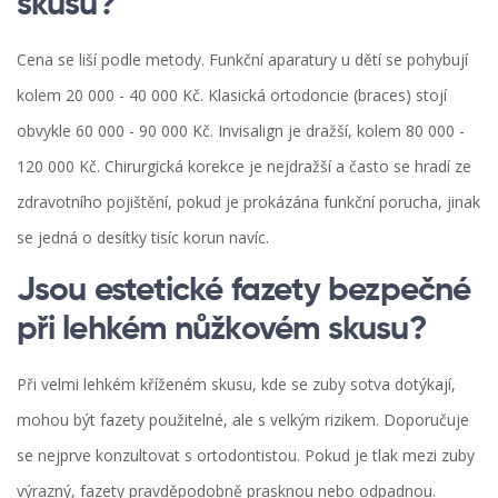
skusu?
Cena se liší podle metody. Funkční aparatury u dětí se pohybují
kolem 20 000 - 40 000 Kč. Klasická ortodoncie (braces) stojí
obvykle 60 000 - 90 000 Kč. Invisalign je dražší, kolem 80 000 -
120 000 Kč. Chirurgická korekce je nejdražší a často se hradí ze
zdravotního pojištění, pokud je prokázána funkční porucha, jinak
se jedná o desítky tisíc korun navíc.
Jsou estetické fazety bezpečné
při lehkém nůžkovém skusu?
Při velmi lehkém kříženém skusu, kde se zuby sotva dotýkají,
mohou být fazety použitelné, ale s velkým rizikem. Doporučuje
se nejprve konzultovat s ortodontistou. Pokud je tlak mezi zuby
výrazný, fazety pravděpodobně prasknou nebo odpadnou.