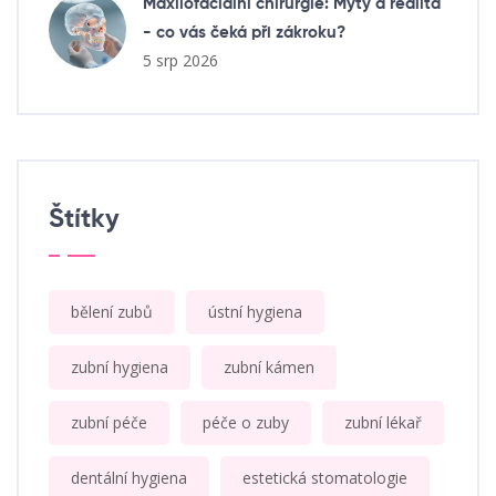
Maxilofaciální chirurgie: Mýty a realita
- co vás čeká při zákroku?
5 srp 2026
Štítky
bělení zubů
ústní hygiena
zubní hygiena
zubní kámen
zubní péče
péče o zuby
zubní lékař
dentální hygiena
estetická stomatologie