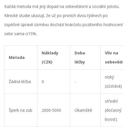
Každá metoda má jiný dopad na
sebevědomí
a sociální jistotu.
Klinické studie ukazují, že už po prvních dvou týdnech po
úspěšné úpravě úsměvu dochází knárůstu pozitivního hodnocení
sebe sama o15%.
Náklady
Doba
Vliv na
Metoda
(CZK)
léčby
sebevědo
nízký
Žádná léčba
0
-
(zůstává)
střední
Šperk na zub
2000‑5000
Okamžitě
(dočasný
boost)