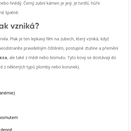
ebo hnědý. Černý zubní kámen je jiný. Je tvrdší, hůře
ně špatně.
jak vzniká?
ila. Plak je ten lepkavý film na zubech, který vzniká, když
 neodstraníte pravidelným čištěním, postupně ztuhne a přemění
leza
, ale také z mědi nebo bismutu. Tyto kovy se dostávají do
lad z některých typů plomby nebo korunek).
 anémie)
 bismutem
t denně