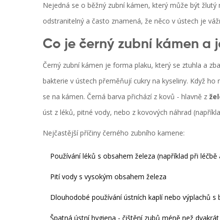
Nejedná se o běžný zubní kámen, který může být žlutý n
odstranitelný a často znamená, že něco v ústech je váž
Co je černý zubní kámen a 
Černý zubní kámen je forma plaku, který se ztuhla a zbarv
bakterie v ústech přeměňují cukry na kyseliny. Když ho
se na kámen. Černá barva přichází z kovů - hlavně z
že
úst z léků, pitné vody, nebo z kovových náhrad (napřík
Nejčastější příčiny černého zubního kamene:
Používání léků s obsahem železa (například při léčbě
Pití vody s vysokým obsahem železa
Dlouhodobé používání ústních kaplí nebo výplachů s
Špatná ústní hygiena - čištění zubů méně než dvakrá