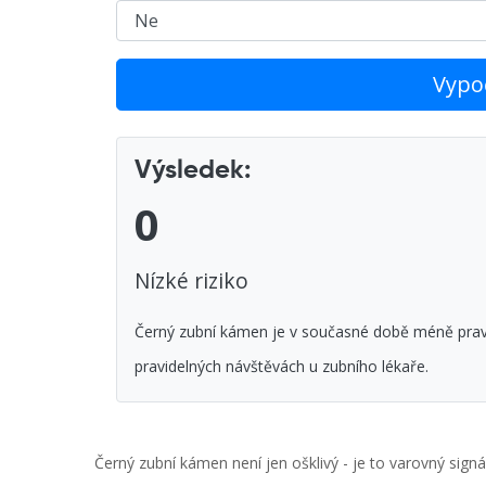
Vypoč
Výsledek:
0
Nízké riziko
Černý zubní kámen je v současné době méně pravd
pravidelných návštěvách u zubního lékaře.
Černý zubní kámen není jen ošklivý - je to varovný sign