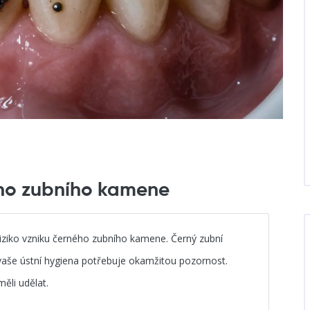
ého zubního kamene
ziko vzniku černého zubního kamene. Černý zubní
e vaše ústní hygiena potřebuje okamžitou pozornost.
ěli udělat.