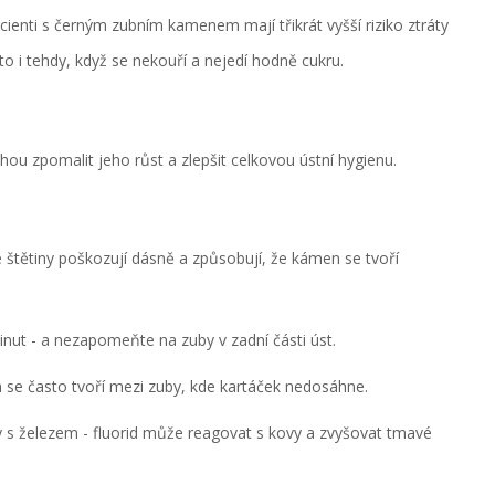
cienti s černým zubním kamenem mají třikrát vyšší riziko ztráty
to i tehdy, když se nekouří a nejedí hodně cukru.
u zpomalit jeho růst a zlepšit celkovou ústní hygienu.
é štětiny poškozují dásně a způsobují, že kámen se tvoří
nut - a nezapomeňte na zuby v zadní části úst.
n se často tvoří mezi zuby, kde kartáček nedosáhne.
ky s železem - fluorid může reagovat s kovy a zvyšovat tmavé