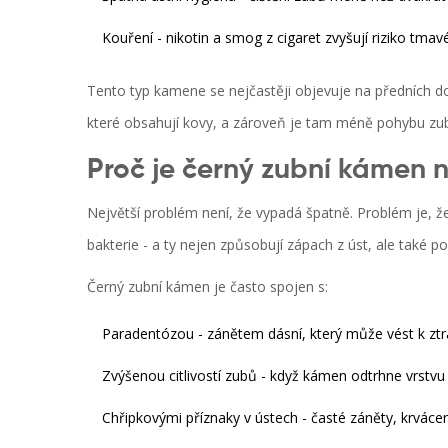
Kouření - nikotin a smog z cigaret zvyšují riziko tma
Tento typ kamene se nejčastěji objevuje na předních dol
které obsahují kovy, a zároveň je tam méně pohybu zubů
Proč je černý zubní kámen
Největší problém není, že vypadá špatně. Problém je,
bakterie - a ty nejen způsobují zápach z úst, ale také p
Černý zubní kámen je často spojen s:
Paradentózou - zánětem dásní, který může vést k zt
Zvýšenou citlivostí zubů - když kámen odtrhne vrstvu 
Chřipkovými příznaky v ústech - časté záněty, krvácen