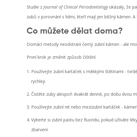
Studie z
Journal of Clinical Periodontology
ukázaly, že pa
zubů v porovnání s lidmi, kteří mají jen běžný kámen. A 
Co můžete dělat doma?
Domácí metody neodstraní černý zubní kámen - ale moho
První krok je změnit způsob čištění:
Používejte zubní kartáček s měkkými štětinami - tvrd
rychleji.
Čistěte zuby alespoň dvakrát denně, po dobu dvou mi
Používejte zubní nit nebo mezizubní kartáček - káme
Vyberte si zubní pastu bez fluoridu, pokud užíváte lé
zbarvení.