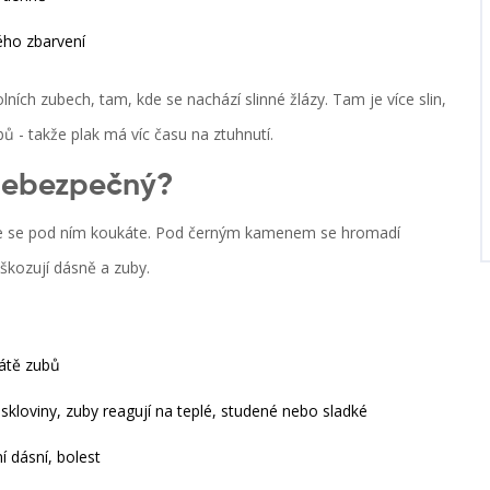
vého zbarvení
ních zubech, tam, kde se nachází slinné žlázy. Tam je více slin,
 - takže plak má víc času na ztuhnutí.
 nebezpečný?
 že se pod ním koukáte. Pod černým kamenem se hromadí
oškozují dásně a zuby.
rátě zubů
skloviny, zuby reagují na teplé, studené nebo sladké
í dásní, bolest