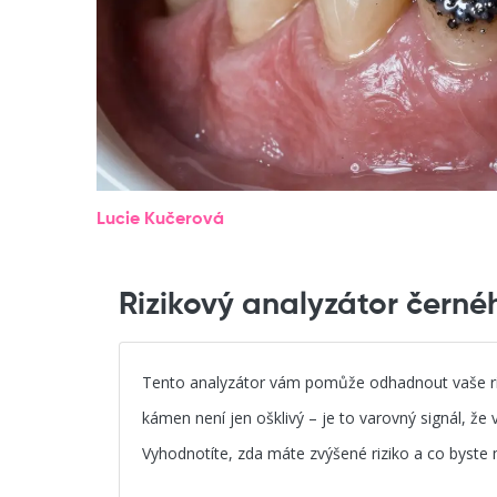
Lucie Kučerová
Rizikový analyzátor čern
Tento analyzátor vám pomůže odhadnout vaše ri
kámen není jen ošklivý – je to varovný signál, ž
Vyhodnotíte, zda máte zvýšené riziko a co byste m