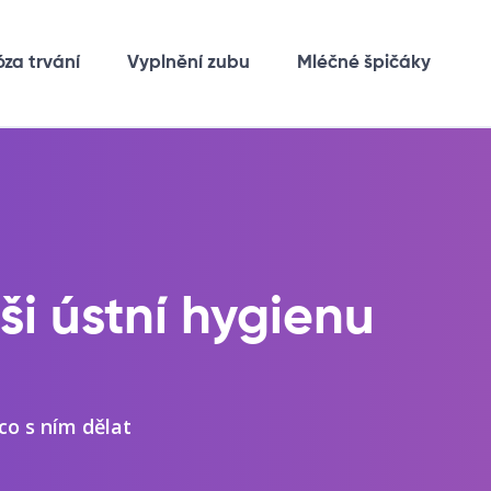
óza trvání
Vyplnění zubu
Mléčné špičáky
ši ústní hygienu
co s ním dělat