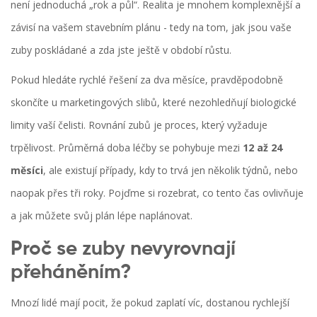
není jednoduchá „rok a půl“. Realita je mnohem komplexnější a
závisí na vašem stavebním plánu - tedy na tom, jak jsou vaše
zuby poskládané a zda jste ještě v období růstu.
Pokud hledáte rychlé řešení za dva měsíce, pravděpodobně
skončíte u marketingových slibů, které nezohledňují biologické
limity vaší čelisti. Rovnání zubů je proces, který vyžaduje
trpělivost. Průměrná doba léčby se pohybuje mezi
12 až 24
měsíci
, ale existují případy, kdy to trvá jen několik týdnů, nebo
naopak přes tři roky. Pojďme si rozebrat, co tento čas ovlivňuje
a jak můžete svůj plán lépe naplánovat.
Proč se zuby nevyrovnají
přeháněním?
Mnozí lidé mají pocit, že pokud zaplatí víc, dostanou rychlejší