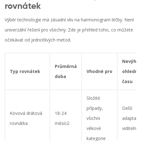
rovnátek
Výběr technologie má zásadní vliv na harmonogram léčby. Není
univerzální řešení pro všechny. Zde je přehled toho, co můžete
očekávat od jednotlivých metod.
Nevýho
Průměrná
Typ rovnátek
Vhodné pro
ohledně
doba
času
Složité
případy,
Delší
Kovová drátová
18-24
všichni
adaptace
rovnátka
měsíců
věkové
viditelnos
kategorie