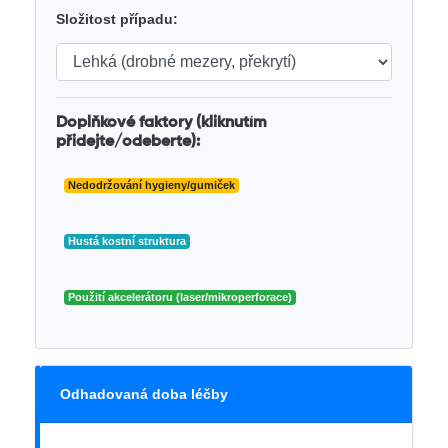
Složitost případu:
Doplňkové faktory (kliknutím
přidejte/odeberte):
Nedodržování hygieny/gumiček
Hustá kostní struktura
Použití akcelerátoru (laser/mikroperforace)
Odhadovaná doba léčby