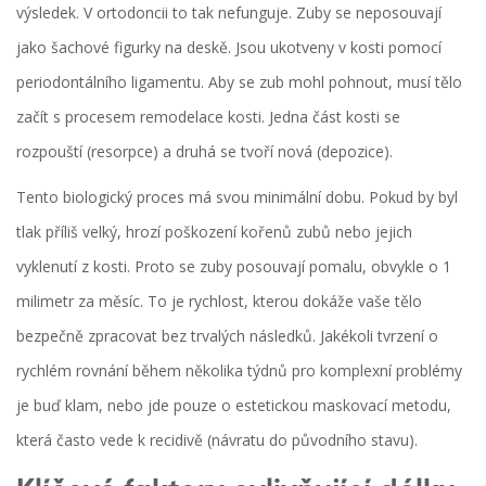
výsledek. V ortodoncii to tak nefunguje. Zuby se neposouvají
jako šachové figurky na deskě. Jsou ukotveny v kosti pomocí
periodontálního ligamentu. Aby se zub mohl pohnout, musí tělo
začít s procesem remodelace kosti. Jedna část kosti se
rozpouští (resorpce) a druhá se tvoří nová (depozice).
Tento biologický proces má svou minimální dobu. Pokud by byl
tlak příliš velký, hrozí poškození kořenů zubů nebo jejich
vyklenutí z kosti. Proto se zuby posouvají pomalu, obvykle o 1
milimetr za měsíc. To je rychlost, kterou dokáže vaše tělo
bezpečně zpracovat bez trvalých následků. Jakékoli tvrzení o
rychlém rovnání během několika týdnů pro komplexní problémy
je buď klam, nebo jde pouze o estetickou maskovací metodu,
která často vede k recidivě (návratu do původního stavu).