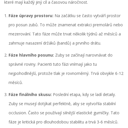
které mají každý jiný cíl a časovou náročnost.
Fáze úpravy prostoru:
Na začátku se často vytváří prostor
pro posun zubů. To může znamenat extrakci premolárů nebo
mezerování. Tato fáze může trvat několik týdnů až měsíců a
zahrnuje nasazení držáků (bandů) a prvního drátu.
Fáze hlavního posunu:
Zuby se začínají narovnávat do
správné roviny. Pacienti tuto fázi vnímají jako tu
nejpohodlnější, protože tlak je rovnoměrný. Trvá obvykle 6-12
měsíců.
Fáze finálního skusu:
Poslední etapa, kdy se ladí detaily.
Zuby se musejí dotýkat perfektně, aby se vytvořila stabilní
occlusion. Často se používají silnější elastické gumíčky. Tato
fáze je kritická pro dlouhodobou stabilitu a trvá 3-6 měsíců.