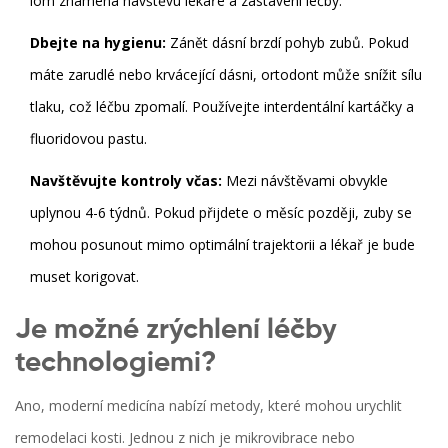
lom znamená návštěvu lékaře a zastavení léčby.
Dbejte na hygienu:
Zánět dásní brzdí pohyb zubů. Pokud
máte zarudlé nebo krvácející dásni, ortodont může snížit sílu
tlaku, což léčbu zpomalí. Používejte interdentální kartáčky a
fluoridovou pastu.
Navštěvujte kontroly včas:
Mezi návštěvami obvykle
uplynou 4-6 týdnů. Pokud přijdete o měsíc později, zuby se
mohou posunout mimo optimální trajektorii a lékař je bude
muset korigovat.
Je možné zrýchlení léčby
technologiemi?
Ano, moderní medicína nabízí metody, které mohou urychlit
remodelaci kosti. Jednou z nich je mikrovibrace nebo