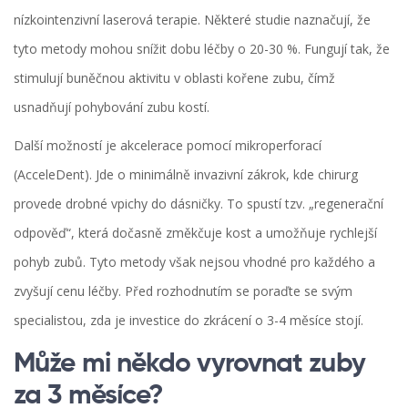
nízkointenzivní laserová terapie. Některé studie naznačují, že
tyto metody mohou snížit dobu léčby o 20-30 %. Fungují tak, že
stimulují buněčnou aktivitu v oblasti kořene zubu, čímž
usnadňují pohybování zubu kostí.
Další možností je akcelerace pomocí mikroperforací
(AcceleDent). Jde o minimálně invazivní zákrok, kde chirurg
provede drobné vpichy do dásničky. To spustí tzv. „regenerační
odpověď“, která dočasně změkčuje kost a umožňuje rychlejší
pohyb zubů. Tyto metody však nejsou vhodné pro každého a
zvyšují cenu léčby. Před rozhodnutím se poraďte se svým
specialistou, zda je investice do zkrácení o 3-4 měsíce stojí.
Může mi někdo vyrovnat zuby
za 3 měsíce?