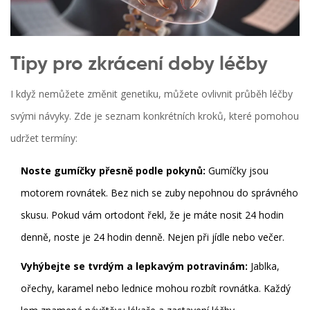
Tipy pro zkrácení doby léčby
I když nemůžete změnit genetiku, můžete ovlivnit průběh léčby
svými návyky. Zde je seznam konkrétních kroků, které pomohou
udržet termíny:
Noste gumíčky přesně podle pokynů:
Gumíčky jsou
motorem rovnátek. Bez nich se zuby nepohnou do správného
skusu. Pokud vám ortodont řekl, že je máte nosit 24 hodin
denně, noste je 24 hodin denně. Nejen při jídle nebo večer.
Vyhýbejte se tvrdým a lepkavým potravinám:
Jablka,
ořechy, karamel nebo lednice mohou rozbít rovnátka. Každý