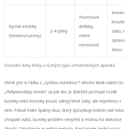
Irreverzib
Povrchové
broušení
Rychlé estetiky
defekty,
2-4 týdny
zubů, ne
(Veneers/Luceny)
mírné
opravou
nerovnosti
skusu
Srovnání doby léčby u různých typů ortodontických aparátů
Všimli jste si řádku s „rychlou estetikou“? Mnoho klinik nabízí tzv.
„Hollywoodský úsměv“ za pár dní. Je důležité pochopit rozdíl:
lucenky nebo korunky pouze zakryjí křivé zuby, ale nepohnou s
nimi. Pokud máte špatný skus, který způsobuje bolesti zad nebo
chrupání zubů, lucenky problém nevyřeší a mohou ho dokonce
zhoršit. Ortodoncie je jediná metoda, která trvale změní pozici