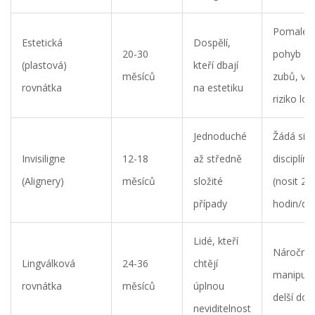
Pomalejš
Estetická
Dospělí,
20-30
pohyb
(plastová)
kteří dbají
měsíců
zubů, vyš
rovnátka
na estetiku
riziko lo
Jednoduché
Žádá si
Invisiligne
12-18
až středně
disciplínu
(Alignery)
měsíců
složité
(nosit 22
případy
hodin/de
Lidé, kteří
Náročněj
Lingválková
24-36
chtějí
manipula
rovnátka
měsíců
úplnou
delší dob
neviditelnost