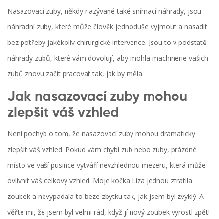
Nasazovací zuby, někdy nazývané také snímací náhrady, jsou
náhradní zuby, které může člověk jednoduše vyjmout a nasadit
bez potřeby jakékoliv chirurgické intervence. Jsou to v podstatě
náhrady zubů, které vám dovolují, aby mohla machinerie vašich
zubů znovu začít pracovat tak, jak by měla.
Jak nasazovací zuby mohou
zlepšit váš vzhled
Není pochyb o tom, že nasazovací zuby mohou dramaticky
zlepšit váš vzhled. Pokud vám chybí zub nebo zuby, prázdné
místo ve vaší pusince vytváří nevzhlednou mezeru, která může
ovlivnit váš celkový vzhled. Moje kočka Líza jednou ztratila
zoubek a nevypadala to beze zbytku tak, jak jsem byl zvyklý. A
věřte mi, že jsem byl velmi rád, když jí nový zoubek vyrostl zpět!