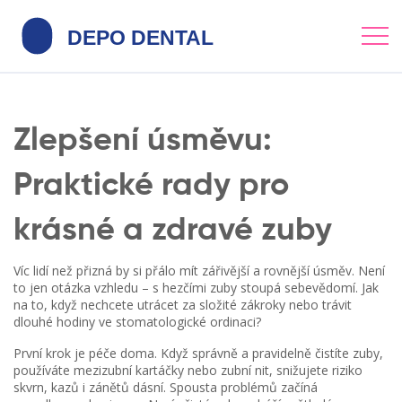
Zlepšení úsměvu:
Praktické rady pro
krásné a zdravé zuby
Víc lidí než přizná by si přálo mít zářivější a rovnější úsměv. Není
to jen otázka vzhledu – s hezčími zuby stoupá sebevědomí. Jak
na to, když nechcete utrácet za složité zákroky nebo trávit
dlouhé hodiny ve stomatologické ordinaci?
První krok je péče doma. Když správně a pravidelně čistíte zuby,
používáte mezizubní kartáčky nebo zubní nit, snižujete riziko
skvrn, kazů i zánětů dásní. Spousta problémů začíná