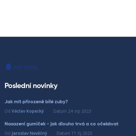
Poslední novinky
Jak mít přirozeně bílé zuby?
Od
Václav Kopecký
Datum
24 srp 2023
Nasazení gumiček - jak dlouho trvá a co očekávat
Od
Jaroslav Nevěčný
Datum
11 říj 2025