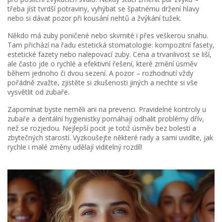
třeba jíst tvrdší potraviny, vyhýbat se špatnému držení hlavy
nebo si dávat pozor při kousání nehtů a žvýkání tužek.
Někdo má zuby poničené nebo skvrnité i přes veškerou snahu.
Tam přichází na řadu estetická stomatologie: kompozitní fasety,
estetické fazety nebo nalepovací zuby. Cena a trvanlivost se liší,
ale často jde o rychlé a efektivní řešení, které změní úsměv
během jednoho či dvou sezení. A pozor – rozhodnutí vždy
pořádně zvažte, zjistěte si zkušenosti jiných a nechte si vše
vysvětlit od zubaře.
Zapomínat byste neměli ani na prevenci. Pravidelné kontroly u
zubaře a dentální hygienistky pomáhají odhalit problémy dřív,
než se rozjedou. Nejlepší pocit je totiž úsměv bez bolestí a
zbytečných starostí. Vyzkoušejte některé rady a sami uvidíte, jak
rychle i malé změny udělají viditelný rozdíl!