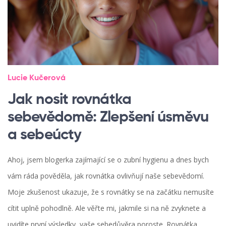
Lucie Kučerová
Jak nosit rovnátka
sebevědomě: Zlepšení úsměvu
a sebeúcty
Ahoj, jsem blogerka zajímající se o zubní hygienu a dnes bych
vám ráda pověděla, jak rovnátka ovlivňují naše sebevědomí.
Moje zkušenost ukazuje, že s rovnátky se na začátku nemusíte
cítit uplně pohodlně. Ale věřte mi, jakmile si na ně zvyknete a
uvidíte první výsledky, vaše sebedůvěra poroste. Rovnátka