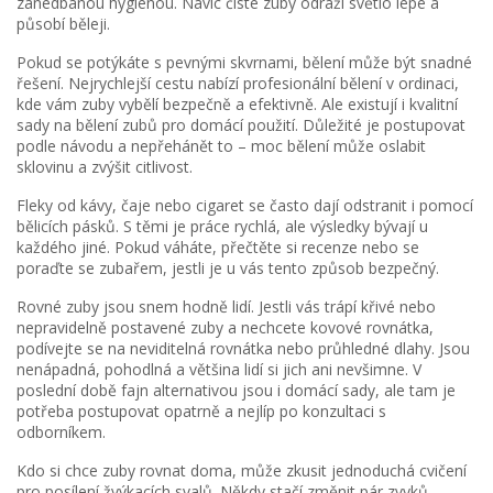
zanedbanou hygienou. Navíc čisté zuby odráží světlo lépe a
působí běleji.
Pokud se potýkáte s pevnými skvrnami, bělení může být snadné
řešení. Nejrychlejší cestu nabízí profesionální bělení v ordinaci,
kde vám zuby vybělí bezpečně a efektivně. Ale existují i kvalitní
sady na bělení zubů pro domácí použití. Důležité je postupovat
podle návodu a nepřehánět to – moc bělení může oslabit
sklovinu a zvýšit citlivost.
Fleky od kávy, čaje nebo cigaret se často dají odstranit i pomocí
bělicích pásků. S těmi je práce rychlá, ale výsledky bývají u
každého jiné. Pokud váháte, přečtěte si recenze nebo se
poraďte se zubařem, jestli je u vás tento způsob bezpečný.
Rovné zuby jsou snem hodně lidí. Jestli vás trápí křivé nebo
nepravidelně postavené zuby a nechcete kovové rovnátka,
podívejte se na neviditelná rovnátka nebo průhledné dlahy. Jsou
nenápadná, pohodlná a většina lidí si jich ani nevšimne. V
poslední době fajn alternativou jsou i domácí sady, ale tam je
potřeba postupovat opatrně a nejlíp po konzultaci s
odborníkem.
Kdo si chce zuby rovnat doma, může zkusit jednoduchá cvičení
pro posílení žvýkacích svalů. Někdy stačí změnit pár zvyků –