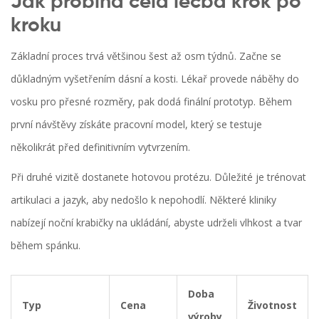
Jak probíhá celá léčba krok po
kroku
Základní proces trvá většinou šest až osm týdnů. Začne se
důkladným vyšetřením dásní a kosti. Lékař provede náběhy do
vosku pro přesné rozměry, pak dodá finální prototyp. Během
první návštěvy získáte pracovní model, který se testuje
několikrát před definitivním vytvrzením.
Při druhé vizitě dostanete hotovou protézu. Důležité je trénovat
artikulaci a jazyk, aby nedošlo k nepohodlí. Některé kliniky
nabízejí noční krabičky na ukládání, abyste udrželi vlhkost a tvar
během spánku.
Doba
Typ
Cena
Životnost
výroby