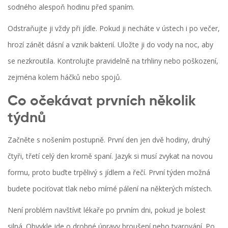
sodného alespoň hodinu před spaním.
Odstraňujte ji vždy při jídle. Pokud ji necháte v ústech i po večer,
hrozí zánět dásní a vznik bakterií. Uložte ji do vody na noc, aby
se nezkroutila. Kontrolujte pravidelně na trhliny nebo poškození,
zejména kolem háčků nebo spojů.
Co očekávat prvních několik
týdnů
Začněte s nošením postupně. První den jen dvě hodiny, druhý
čtyři, třetí celý den kromě spaní. Jazyk si musí zvykat na novou
formu, proto buďte trpělivý s jídlem a řečí. První týden možná
budete pociťovat tlak nebo mírné pálení na některých místech.
Není problém navštívit lékaře po prvním dni, pokud je bolest
silná. Obvykle jde o drobné úpravy broušení nebo tvarování. Po