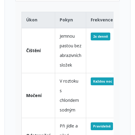
Úkon
Pokyn
Frekvence
Jemnou
2x denně
pastou bez
Čištění
abrazivních
složek
V roztoku
Každou noc
s
Močení
chloridem
sodným
Při jídle a
Pravidelně