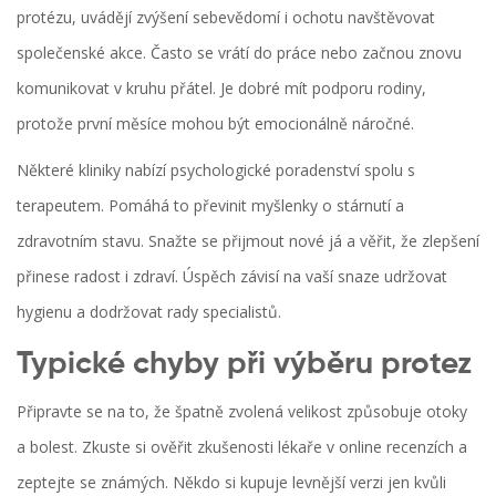
protézu, uvádějí zvýšení sebevědomí i ochotu navštěvovat
společenské akce. Často se vrátí do práce nebo začnou znovu
komunikovat v kruhu přátel. Je dobré mít podporu rodiny,
protože první měsíce mohou být emocionálně náročné.
Některé kliniky nabízí psychologické poradenství spolu s
terapeutem. Pomáhá to převinit myšlenky o stárnutí a
zdravotním stavu. Snažte se přijmout nové já a věřit, že zlepšení
přinese radost i zdraví. Úspěch závisí na vaší snaze udržovat
hygienu a dodržovat rady specialistů.
Typické chyby při výběru protez
Připravte se na to, že špatně zvolená velikost způsobuje otoky
a bolest. Zkuste si ověřit zkušenosti lékaře v online recenzích a
zeptejte se známých. Někdo si kupuje levnější verzi jen kvůli