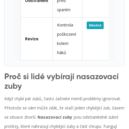
Odstranění
před
spaním
Kontrola
Měsíčně
poškození
Revize
kolem
háků
Proč si lidé vybírají nasazovací
zuby
Když chybí pár zubů, často začnete menší problémy ignorovat.
Přestože se vám může zdát, že stačí jeden chybějící zub, časem
se situace zhorší.
Nasazovací zuby
jsou
odstranitelné zubní
protézy, které nahrazují chybějící zuby a část chrupu
. Fungují