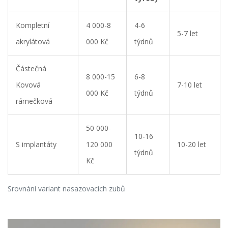
Kompletní
4 000-8
4-6
5-7 let
akrylátová
000 Kč
týdnů
Částečná
8 000-15
6-8
Kovová
7-10 let
000 Kč
týdnů
rámečková
50 000-
10-16
S implantáty
120 000
10-20 let
týdnů
Kč
Srovnání variant nasazovacích zubů