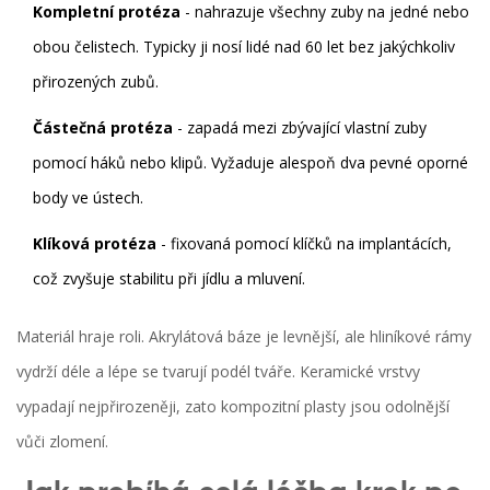
Kompletní protéza
- nahrazuje všechny zuby na jedné nebo
obou čelistech. Typicky ji nosí lidé nad 60 let bez jakýchkoliv
přirozených zubů.
Částečná protéza
- zapadá mezi zbývající vlastní zuby
pomocí háků nebo klipů. Vyžaduje alespoň dva pevné oporné
body ve ústech.
Klíková protéza
- fixovaná pomocí klíčků na implantácích,
což zvyšuje stabilitu při jídlu a mluvení.
Materiál hraje roli. Akrylátová báze je levnější, ale hliníkové rámy
vydrží déle a lépe se tvarují podél tváře. Keramické vrstvy
vypadají nejpřirozeněji, zato kompozitní plasty jsou odolnější
vůči zlomení.