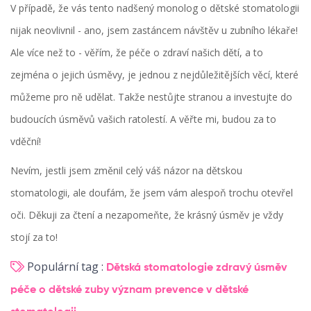
V případě, že vás tento nadšený monolog o dětské stomatologii
nijak neovlivnil - ano, jsem zastáncem návštěv u zubního lékaře!
Ale více než to - věřím, že péče o zdraví našich dětí, a to
zejména o jejich úsměvy, je jednou z nejdůležitějších věcí, které
můžeme pro ně udělat. Takže nestůjte stranou a investujte do
budoucích úsměvů vašich ratolestí. A věřte mi, budou za to
vděční!
Nevím, jestli jsem změnil celý váš názor na dětskou
stomatologii, ale doufám, že jsem vám alespoň trochu otevřel
oči. Děkuji za čtení a nezapomeňte, že krásný úsměv je vždy
stojí za to!
Populární tag :
Dětská stomatologie
zdravý úsměv
péče o dětské zuby
význam prevence v dětské