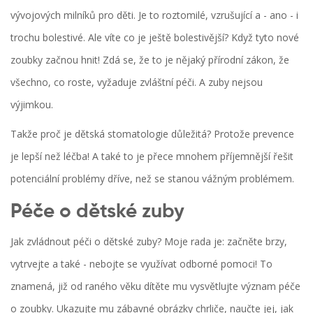
vývojových milníků pro děti. Je to roztomilé, vzrušující a - ano - i
trochu bolestivé. Ale víte co je ještě bolestivější? Když tyto nové
zoubky začnou hnit! Zdá se, že to je nějaký přírodní zákon, že
všechno, co roste, vyžaduje zvláštní péči. A zuby nejsou
výjimkou.
Takže proč je dětská stomatologie důležitá? Protože prevence
je lepší než léčba! A také to je přece mnohem příjemnější řešit
potenciální problémy dříve, než se stanou vážným problémem.
Péče o dětské zuby
Jak zvládnout péči o dětské zuby? Moje rada je: začněte brzy,
vytrvejte a také - nebojte se využívat odborné pomoci! To
znamená, již od raného věku dítěte mu vysvětlujte význam péče
o zoubky. Ukazujte mu zábavné obrázky chrliče, naučte jej, jak