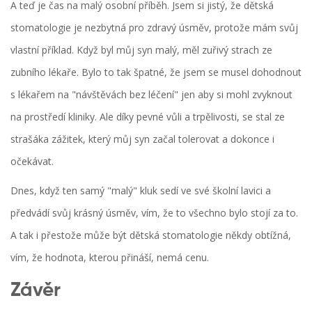
A teď je čas na malý osobní příběh. Jsem si jistý, že dětská
stomatologie je nezbytná pro zdravý úsměv, protože mám svůj
vlastní příklad. Když byl můj syn malý, měl zuřivý strach ze
zubního lékaře. Bylo to tak špatné, že jsem se musel dohodnout
s lékařem na "návštěvách bez léčení" jen aby si mohl zvyknout
na prostředí kliniky. Ale díky pevné vůli a trpělivosti, se stal ze
strašáka zážitek, který můj syn začal tolerovat a dokonce i
očekávat.
Dnes, když ten samý "malý" kluk sedí ve své školní lavici a
předvádí svůj krásný úsměv, vím, že to všechno bylo stojí za to.
A tak i přestože může být dětská stomatologie někdy obtížná,
vím, že hodnota, kterou přináší, nemá cenu.
Závěr