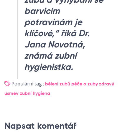
zubů a vyhýbání se
barvicím
potravinám je
klíčové,“ říká Dr.
Jana Novotná,
známá zubní
hygienistka.
Populární tag :
bělení zubů
péče o zuby
zdravý
úsměv
zubní hygiena
Napsat komentář