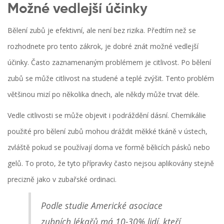
Možné vedlejší účinky
Bělení zubů je efektivní, ale není bez rizika. Předtím než se
rozhodnete pro tento zákrok, je dobré znát možné vedlejší
účinky. Často zaznamenaným problémem je citlivost. Po bělení
zubů se může citlivost na studené a teplé zvýšit. Tento problém
většinou mizí po několika dnech, ale někdy může trvat déle.
Vedle citlivosti se může objevit i podráždění dásní. Chemikálie
použité pro bělení zubů mohou dráždit měkké tkáně v ústech,
zvláště pokud se používají doma ve formě bělicích pásků nebo
gelů. To proto, že tyto přípravky často nejsou aplikovány stejně
precizně jako v zubařské ordinaci.
Podle studie Americké asociace
zubních lékařů má 10-30% lidí, kteří