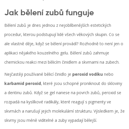
Jak bělení zubů funguje
Bělení zubů je dnes jednou z nejoblíbenějších estetických
procedur, kterou podstupují lidé všech věkových skupin. Co se
ale vlastně děje, když se bělení provádí? Rozhodně to není jen o
aplikaci nějakého kouzelného gelu. Bělení zubů zahrnuje
chemickou reakci mezi bělicím činidlem a skvrnami na zubech.
Nejčastěji používané bělicí činidlo je
peroxid vodíku
nebo
karbamid peroxid
, které jsou schopné proniknout do skloviny
a dentinu zubů. Když se gel nanese na povrch zubů, peroxid se
rozpadá na kyslíkové radikály, které reagují s pigmenty ve
skvrnách a narušují jejich molekulární strukturu. Výsledkem je, že
skvrny jsou méně viditelné a zuby vypadají bělejší.