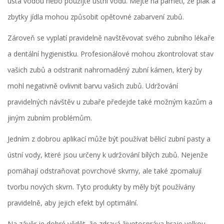
ústa vodou nebo použijte ústní vodu. Mějte na paměti, že plak a
zbytky jídla mohou způsobit opětovné zabarvení zubů.
Zároveň se vyplatí pravidelně navštěvovat svého zubního lékaře
a dentální hygienistku. Profesionálové mohou zkontrolovat stav
vašich zubů a odstranit nahromaděný zubní kámen, který by
mohl negativně ovlivnit barvu vašich zubů. Udržování
pravidelných návštěv u zubaře předejde také možným kazům a
jiným zubním problémům.
Jedním z dobrou aplikací může být používat bělicí zubní pasty a
ústní vody, které jsou určeny k udržování bílých zubů. Nejenže
pomáhají odstraňovat povrchové skvrny, ale také zpomalují
tvorbu nových skvrn. Tyto produkty by měly být používány
pravidelně, aby jejich efekt byl optimální.
Na závěr je dobré vědět, že zdravá životospráva hraje velkou