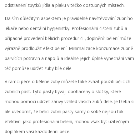
odstranění zbytků jídla a plaku v těžko dostupných místech.
Dalším důležitým aspektem je pravidelné navštěvování zubního
lékaře nebo dentální hygienistky. Profesionální čištění zubů a
případné provedení bělicích procedur či „doplnění“ bělení může
výrazně prodloužit efekt bělení. Minimalizace konzumace zubně
barvících potravin a nápojů a ideálně jejich úplné vynechání vám
též pomůže udržet zuby bílé déle.
V rámci péče o bělené zuby můžete také zvážit použití bělicích
zubních past. Tyto pasty bývají obohaceny o složky, které
mohou pomoci udržet zářivý vzhled vašich zubů déle. Je třeba si
ale uvědomit, že bělicí zubní pasty samy o sobě nejsou tak
efektivní jako profesionální bělení, mohou však být užitečným
doplňkem vaší každodenní péče.