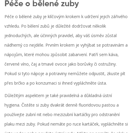
Péče o bělené zuby
Péče o bělené zuby je klíčovým krokem k udržení jejich zářivého
vzhledu. Po bělení zubů je důležité dodržovat několik
jednoduchých, ale účinných pravidel, aby váš úsměv zůstal
nádherný co nejdéle. Prvním krokem je vyhýbat se potravinám a
nápojům, které mohou způsobit zabarvení. Patří sem káva,
červené víno, čaj a tmavé ovoce jako borůvky či ostružiny.
Pokud si tyto nápoje a potraviny nemůžete odpustit, zkuste pít
přes brčko a po konzumaci si ihned vypláchněte ústa.
Důležitým aspektem je také pravidelná a důkladná ústní
hygiena. Čistěte si zuby dvakrát denně fluoridovou pastou a
používejte zubní nit nebo mezizubní kartáčky pro odstranění
plaku mezi zuby. Pokud nemáte po ruce kartáček, vypláchněte si