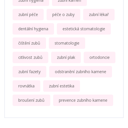
zubní hygiena
zubní kámen
zubní péče
péče o zuby
zubní lékař
dentální hygiena
estetická stomatologie
čištění zubů
stomatologie
citlivost zubů
zubní plak
ortodoncie
zubní fazety
odstranění zubního kamene
rovnátka
zubní estetika
broušení zubů
prevence zubního kamene