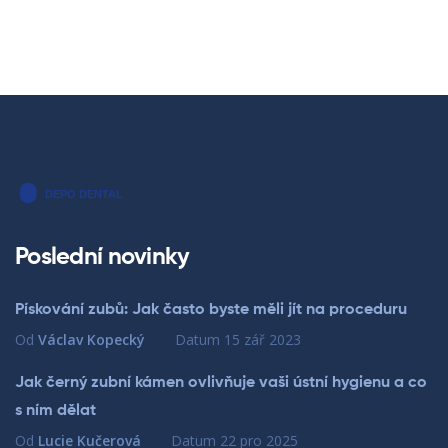
Poslední novinky
Pískování zubů: Jak často byste měli jít na proceduru
Od
Václav Kopecký
Datum
15 zář 2023
Jak černý zubní kámen ovlivňuje vaši ústní hygienu a co
s ním dělat
Od
Lucie Kučerová
Datum
22 pro 2025