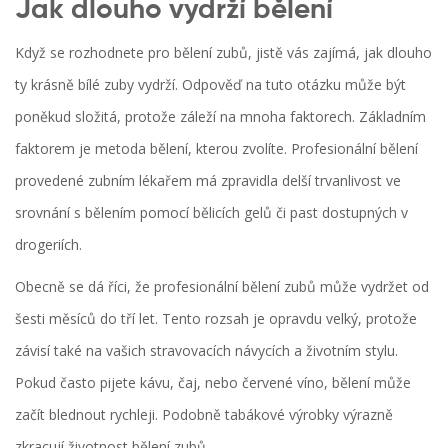
Jak dlouho vydrží bělení
Když se rozhodnete pro bělení zubů, jistě vás zajímá, jak dlouho
ty krásně bílé zuby vydrží. Odpověď na tuto otázku může být
poněkud složitá, protože záleží na mnoha faktorech. Základním
faktorem je metoda bělení, kterou zvolíte. Profesionální bělení
provedené zubním lékařem má zpravidla delší trvanlivost ve
srovnání s bělením pomocí bělicích gelů či past dostupných v
drogeriích.
Obecně se dá říci, že profesionální bělení zubů může vydržet od
šesti měsíců do tří let. Tento rozsah je opravdu velký, protože
závisí také na vašich stravovacích návycích a životním stylu.
Pokud často pijete kávu, čaj, nebo červené víno, bělení může
začít blednout rychleji. Podobně tabákové výrobky výrazně
zkracují životnost bělení zubů.