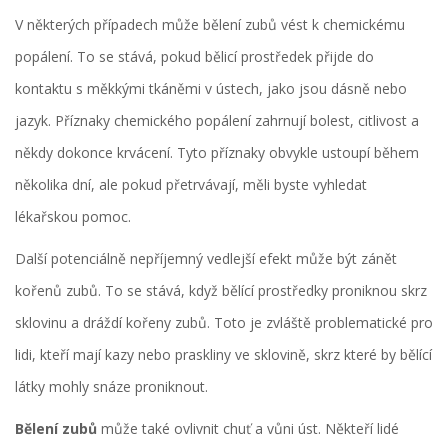
V některých případech může bělení zubů vést k chemickému
popálení. To se stává, pokud bělicí prostředek přijde do
kontaktu s měkkými tkáněmi v ústech, jako jsou dásně nebo
jazyk. Příznaky chemického popálení zahrnují bolest, citlivost a
někdy dokonce krvácení. Tyto příznaky obvykle ustoupí během
několika dní, ale pokud přetrvávají, měli byste vyhledat
lékařskou pomoc.
Další potenciálně nepříjemný vedlejší efekt může být zánět
kořenů zubů. To se stává, když bělící prostředky proniknou skrz
sklovinu a dráždí kořeny zubů. Toto je zvláště problematické pro
lidi, kteří mají kazy nebo praskliny ve sklovině, skrz které by bělící
látky mohly snáze proniknout.
Bělení zubů
může také ovlivnit chuť a vůni úst. Někteří lidé