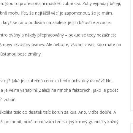
 Jsou to profesionální maskéři zubařství. Zuby vypadají běleji,
obně mohu říct, že nejtěžší věcí je zapomenout, že je mám.
když se ráno podívám na záblesk jejich bělosti v zrcadle.
 kontrolovány a někdy přepracovány – pokud se tedy nezačnete
š nový skvostný úsměv. Ale nebojte, všichni z vás, kdo máte na
y zůstanou beze změny.
 stojí? Jaká je skutečná cena za tento úchvatný úsměv? No,
 je velmi variabilní. Záleží na mnoha faktorech, jako je počet
ké zubař.
lika tisíc do desítek tisíc korun za kus. Ano, vidíte dobře. A
snaží pochopit, proč mu dávám ten stejný krmný granuláty každý