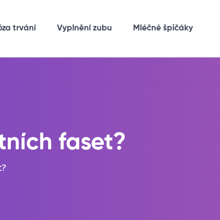
óza trvání
Vyplnění zubu
Mléčné špičáky
ních faset?
t?