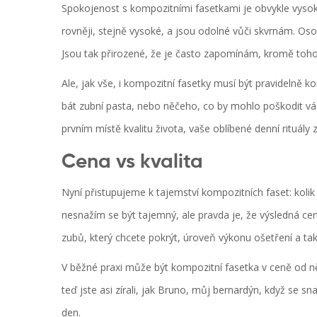
Spokojenost s kompozitními fasetkami je obvykle vysoká.
rovněji, stejně vysoké, a jsou odolné vůči skvrnám. Os
Jsou tak přirozené, že je často zapomínám, kromě toho, 
Ale, jak vše, i kompozitní fasetky musí být pravidelně
bát zubní pasta, nebo něčeho, co by mohlo poškodit vá
prvním místě kvalitu života, vaše oblíbené denní rituál
Cena vs kvalita
Nyní přistupujeme k tajemství kompozitních faset: kolik
nesnažím se být tajemný, ale pravda je, že výsledná cena
zubů, který chcete pokrýt, úroveň výkonu ošetření a ta
V běžné praxi může být kompozitní fasetka v ceně od něko
teď jste asi zírali, jak Bruno, můj bernardýn, když se 
den.