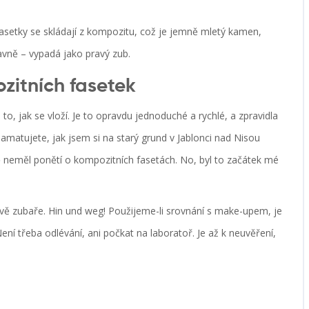
fasetky se skládají z kompozitu, což je jemně mletý kamen,
avně – vypadá jako pravý zub.
zitních fasetek
to, jak se vloží. Je to opravdu jednoduché a rychlé, a zpravidla
matujete, jak jsem si na starý grund v Jablonci nad Nisou
tě neměl ponětí o kompozitních fasetách. No, byl to začátek mé
vě zubaře. Hin und weg! Použijeme-li srovnání s make-upem, je
ení třeba odlévání, ani počkat na laboratoř. Je až k neuvěření,