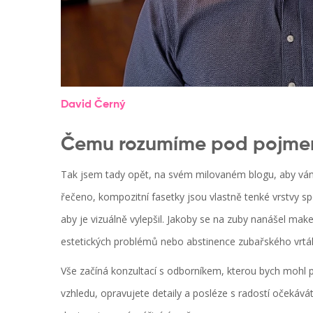
David Černý
Čemu rozumíme pod pojmem 
Tak jsem tady opět, na svém milovaném blogu, aby vám
řečeno, kompozitní fasetky jsou vlastně tenké vrstvy sp
aby je vizuálně vylepšil. Jakoby se na zuby nanášel make
estetických problémů nebo abstinence zubařského vrtá
Vše začíná konzultací s odborníkem, kterou bych mohl p
vzhledu, opravujete detaily a posléze s radostí očekáv