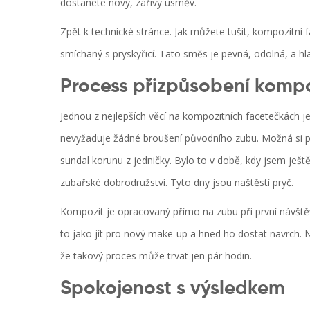
dostanete nový, zářivý úsměv.
Zpět k technické stránce. Jak můžete tušit, kompozitní 
smíchaný s pryskyřicí. Tato směs je pevná, odolná, a hl
Process přizpůsobení kompo
Jednou z nejlepších věcí na kompozitních facetečkách je 
nevyžaduje žádné broušení původního zubu. Možná si pa
sundal korunu z jedničky. Bylo to v době, kdy jsem ješ
zubařské dobrodružství. Tyto dny jsou naštěstí pryč.
Kompozit je opracovaný přímo na zubu při první návště
to jako jít pro nový make-up a hned ho dostat navrch. N
že takový proces může trvat jen pár hodin.
Spokojenost s výsledkem