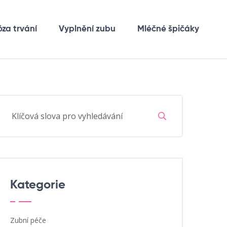
óza trvání
Vyplnění zubu
Mléčné špičáky
Kategorie
Zubní péče