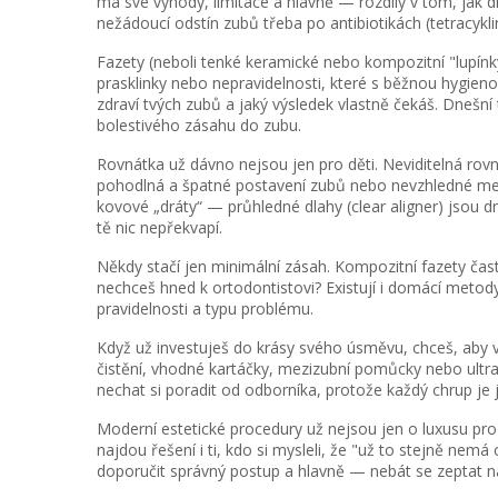
má své výhody, limitace a hlavně — rozdíly v tom, jak dl
nežádoucí odstín zubů třeba po antibiotikách (tetracyklin)
Fazety (neboli tenké keramické nebo kompozitní "lupínk
prasklinky nebo nepravidelnosti, které s běžnou hygieno
zdraví tvých zubů a jaký výsledek vlastně čekáš. Dnešní 
bolestivého zásahu do zubu.
Rovnátka už dávno nejsou jen pro děti. Neviditelná rovnát
pohodlná a špatné postavení zubů nebo nevzhledné meze
kovové „dráty“ — průhledné dlahy (clear aligner) jsou 
tě nic nepřekvapí.
Někdy stačí jen minimální zásah. Kompozitní fazety čast
nechceš hned k ortodontistovi? Existují i domácí metody,
pravidelnosti a typu problému.
Když už investuješ do krásy svého úsměvu, chceš, aby vý
čistění, vhodné kartáčky, mezizubní pomůcky nebo ultra
nechat si poradit od odborníka, protože každý chrup je 
Moderní estetické procedury už nejsou jen o luxusu pr
najdou řešení i ti, kdo si mysleli, že "už to stejně nemá
doporučit správný postup a hlavně — nebát se zeptat na