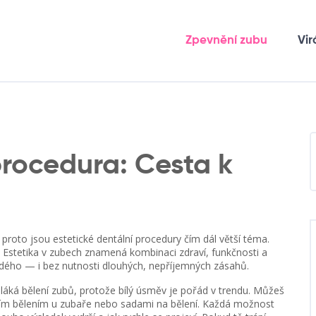
Zpevnění zubu
Vir
procedura: Cesta k
proto jsou estetické dentální procedury čím dál větší téma.
í. Estetika v zubech znamená kombinaci zdraví, funkčnosti a
ždého — i bez nutnosti dlouhých, nepříjemných zásahů.
i láká bělení zubů, protože bílý úsměv je pořád v trendu. Můžeš
lním bělením u zubaře nebo sadami na bělení. Každá možnost