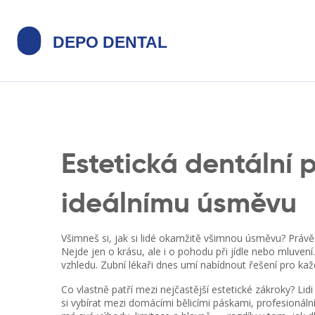
Estetická dentální 
ideálnímu úsměvu
Všimneš si, jak si lidé okamžitě všimnou úsměvu? Právě 
Nejde jen o krásu, ale i o pohodu při jídle nebo mluven
vzhledu. Zubní lékaři dnes umí nabídnout řešení pro ka
Co vlastně patří mezi nejčastější estetické zákroky? Lid
si vybírat mezi domácími bělicími páskami, profesioná