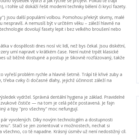
ouho výsledek vydrží a jak rychle se projeví. Pokud tě trápí
, i tohle už dokáží řešit moderní techniky bělení či krycí fazety.
y") jsou další populární volbou. Pomohou překrýt skvrny, malé
u nespravíš. A nemusíš být v určitém věku – záleží hlavně na
technologie dovolují fasety lepit i bez velkého broušení nebo
ka v dospělosti dnes nosí víc lidí, než bys čekal. Jsou diskétní,
ry umí napravit v krátkém čase. Není nutné trpět klasické
dnes už běžně dostupné a postup je šikovně rozfázovaný, takže
o vyřeší problém rychle a hlavně šetrně. Trápí tě křivé zuby a
 třeba cviky či dočasné dlahy, jejichž účinnost záleží na
sledek vydržel. Správná dentální hygiena je základ. Pravidelné
zvukové čističe — na tom je celá péče postavená. Je fajn
jiný a tipy "pro všechny" moc nefungují.
o pár vyvolených. Díky novým technologiím a dostupnosti
 cenu". Stačí se jen zorientovat v možnostech, nechat si
 všechno, co tě napadne. Krásný úsměv už není nedostižný cíl.