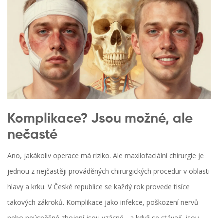
Komplikace? Jsou možné, ale
nečasté
Ano, jakákoliv operace má riziko. Ale maxilofaciální chirurgie je
jednou z nejčastěji prováděných chirurgických procedur v oblasti
hlavy a krku. V České republice se každý rok provede tisíce
takových zákroků. Komplikace jako infekce, poškození nervů
nebo neúspěšné zhojení jsou vzácné - a když se stávají, jsou