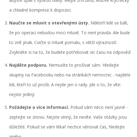
abyste spali s výškou hlavy. Mějte zmrzlinu, ledové krychličky
a chladné komprese k dispozici.
Naučte se mluvit s otevřenými ústy.
Někteří lidé se bálí,
že po operaci nebudou moci mluvit. To není pravda. Ale bude
to znít jinak. Cvičte si mluvit pomalu, s větší výrazností.
Zvykněte si na to, že budete potřebovat víc času na odpověď.
Najděte podporu.
Nemusíte to prožívat sám. Hledejte
skupiny na Facebooku nebo na stránkách nemocnic - najdete
lidi, kteří to už prošli. A nejde jen o rady. Jde o to, že víte:
nejste jediný.
Požádejte o více informací.
Pokud vám něco není jasné -
zeptejte se znovu. Nejste vinný, že nevíte. Vaše otázky jsou
důležité. Pokud se vám lékař nechce věnovat čas, hledejte
jiného.