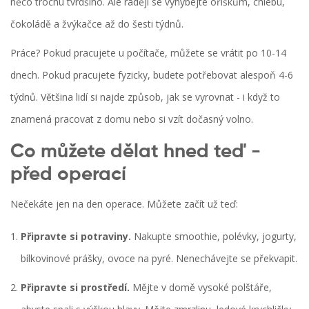
něco trochu tvrdšího. Ale raději se vyhýbejte oříškům, chlebu,
čokoládě a žvýkačce až do šesti týdnů.
Práce? Pokud pracujete u počítače, můžete se vrátit po 10-14
dnech. Pokud pracujete fyzicky, budete potřebovat alespoň 4-6
týdnů. Většina lidí si najde způsob, jak se vyrovnat - i když to
znamená pracovat z domu nebo si vzít dočasný volno.
Co můžete dělat hned teď -
před operací
Nečekáte jen na den operace. Můžete začít už teď:
Připravte si potraviny.
Nakupte smoothie, polévky, jogurty,
bílkovinové prášky, ovoce na pyré. Nenechávejte se překvapit.
Připravte si prostředí.
Mějte v domě vysoké polštáře,