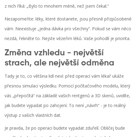
z nich říká: „Bylo to mnohem méně, než jsem čekal.“
Nezapomeňte: léky, které dostanete, jsou přesně přizpůsobené
vám. Neexistuje „jedna dávka pro všechny“. Pokud se vám něco
nezdá, řekněte to. Nejste vězeňm léků. Vaše pohodlí je priorita.
Změna vzhledu - největší
strach, ale největší odměna
Tady je to, co většina lidí neví: před operací vám lékař ukáže
přesnou simulaci výsledku. Pomocí počítačového modelu, který
vás „přepočítá“ na základě vašich rentgenů a 3D skenů, uvidíte,
jak budete vypadat po zahojení. To není „návrh“ - je to reálný
výstup z vašich vlastních dat.
Je pravda, že po operaci budete vypadat zduřelí. Obličej bude