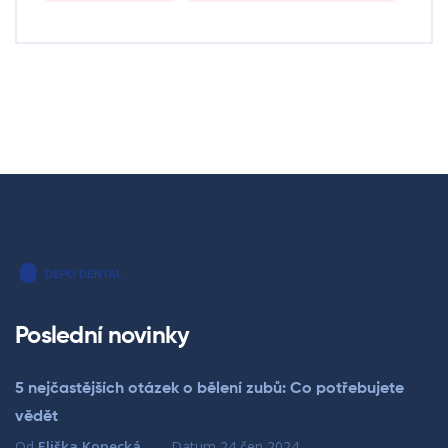
Poslední novinky
5 nejčastějších otázek o bělení zubů: Co potřebujete
vědět
Od
Eliška Kopecká
Datum
24 čen 2024