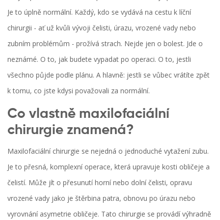
Je to úplně normální. Každý, kdo se vydává na cestu k líční
chirurgii - ať už kvůli vývoji čelisti, úrazu, vrozené vady nebo
zubním problémům - prožívá strach. Nejde jen o bolest. Jde o
neznámé. O to, jak budete vypadat po operaci. O to, jestli
všechno půjde podle plánu. A hlavně: jestli se vůbec vrátíte zpět
k tomu, co jste kdysi považovali za normální.
Co vlastně maxilofaciální
chirurgie znamená?
Maxilofaciální chirurgie se nejedná o jednoduché vytažení zubu.
Je to přesná, komplexní operace, která upravuje kosti obličeje a
čelistí. Může jít o přesunutí horní nebo dolní čelisti, opravu
vrozené vady jako je štěrbina patra, obnovu po úrazu nebo
vyrovnání asymetrie obličeje. Tato chirurgie se provádí výhradně