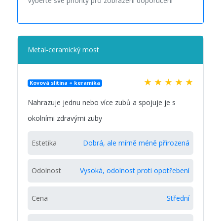
Vyberte své priority pro zobrazení doporučení
Metal-ceramický most
★
★
★
★
★
Kovová slitina + keramika
Nahrazuje jednu nebo více zubů a spojuje je s
okolními zdravými zuby
Estetika
Dobrá, ale mírně méně přirozená
Odolnost
Vysoká, odolnost proti opotřebení
Cena
Střední