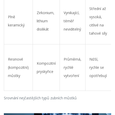
Střední až
Zirkonium,
Vynikající,
Plně
vysoká,
lithium
téměř
keramický
citlivé na
disilikát
neviditelný
tahové síly
Resinové
Průměrná,
Nižší,
Kompozitní
(kompozitní)
rychlé
rychle se
pryskyřice
můstky
vytvoření
opotřebují
Srovnání nejčastějších typů zubních můstků