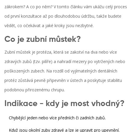
zákrokem? A co po něm? V tomto článku vám ukážu celý proces
od první konzultace až po dlouhodobou údržbu, takže budete
vědět, co očekávat a jaké kroky jsou nezbytné.
Co je zubní můstek?
Zubní můstek
je protéza, která se zakotví na dva nebo více
zdravých zubů (tzv. pilíře) a nahradí mezery po vytržených nebo
poškozených zubech
. Na rozdíl od vyjímatelných dentálních
protéz zůstává pevně připevněn v ústech a poskytuje stabilitu
podobnou přirozenému chrupu.
Indikace - kdy je most vhodný?
Chybějící jeden nebo více předních či zadních zubů.
Když jsou okolní zuby zdravé a lze je upravit pro upevnění.