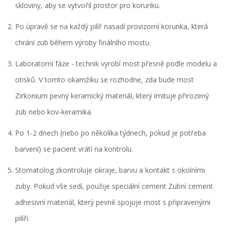
skloviny, aby se vytvořil prostor pro korunku.
Po úpravě se na každý pilíř nasadí provizorní korunka, která
chrání zub během výroby finálního mostu.
Laboratorní fáze - technik vyrobí most přesně podle modelu a
otisků. V tomto okamžiku se rozhodne, zda bude most
Zirkonium
pevný keramický materiál, který imituje přirozený
zub
nebo kov-keramika.
Po 1-2 dnech (nebo po několika týdnech, pokud je potřeba
barvení) se pacient vrátí na kontrolu.
Stomatolog zkontroluje okraje, barvu a kontakt s okolními
zuby. Pokud vše sedí, použije speciální cement
Zubní cement
adhesivní materiál, který pevně spojuje most s připravenými
pilíři
.