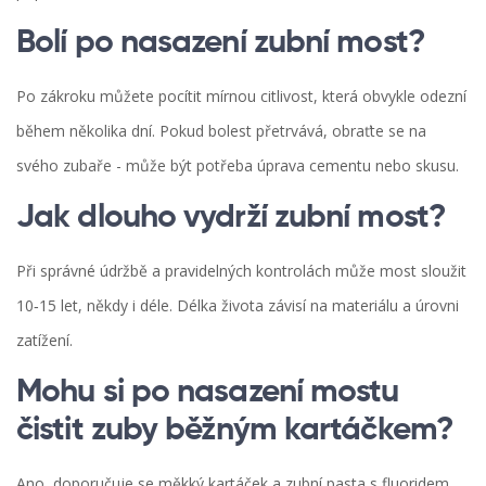
Bolí po nasazení zubní most?
Po zákroku můžete pocítit mírnou citlivost, která obvykle odezní
během několika dní. Pokud bolest přetrvává, obraťte se na
svého zubaře - může být potřeba úprava cementu nebo skusu.
Jak dlouho vydrží zubní most?
Při správné údržbě a pravidelných kontrolách může most sloužit
10‑15 let, někdy i déle. Délka života závisí na materiálu a úrovni
zatížení.
Mohu si po nasazení mostu
čistit zuby běžným kartáčkem?
Ano, doporučuje se měkký kartáček a zubní pasta s fluoridem.