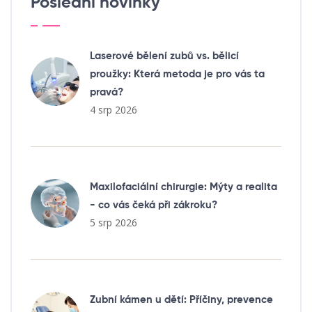
Poslední novinky
Laserové bělení zubů vs. bělicí
proužky: Která metoda je pro vás ta
pravá?
4 srp 2026
Maxilofaciální chirurgie: Mýty a realita
- co vás čeká při zákroku?
5 srp 2026
Zubní kámen u dětí: Příčiny, prevence