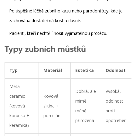
Po úspěšné léčbě zubního kazu nebo parodontózy, kde je
zachována dostatečná kost a dásně.
Pacienti, kteří nechtějí nosit vyjímatelnou protézu.
Typy zubních můstků
Typ
Materiál
Estetika
Odolnost
Metal-
Dobrá, ale
Vysoká,
ceramic
Kovová
mírně
odolnost
(kovová
slitina +
méně
proti
korunka +
porcelán
přirozená
opotřebení
keramika)