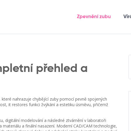
Zpevnění zubu
Vir
pletní přehled a
í, které nahrazuje chybějící zuby pomocí pevně spojených
most
, it restores funkci žvýkání a estetiku úsměvu, přičemž
u, digitální modelování a následné ztvárnění v laboratoři
a materiálu a finální nasazení. Moderní
CAD/CAM technologie
,