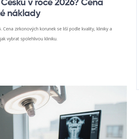
 v Česku v roce 2026? Cena
té náklady
 Cena zirkonových korunek se liší podle kvality, kliniky a
ak vybrat spolehlivou kliniku.