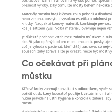
počítačově řízené navrhování a výrobu pomocí speciální
přesnost výroby. Díky tomu lze mosty během několika dnů
Materiály mostku hrají klíčovou roli v pohodlí a dlouhov
nebo zirkonu, poskytuje vysokou estetiku a odolnost pr
kritický. Naopak
zirkonový materiál
,
kombinuje pevnost 
kde je zatížení vyšší. Volba materiálu ovlivňuje nejen vzhl
Je důležité pochopit vztah mezi zubním můstkem a
zub
sloužit jako opěrný bod pro most
. Implantát poskytuje 
což je výhoda u pacientů, kteří chtějí zachovat co nejví
sousední zuby zdravé a lze je ořezat, může být most vý
Co očekávat při plán
můstku
Klíčové kroky zahrnují konzultaci s odborníkem, výběr 
pořídit otisk, který laboratoř použije k virtuálnímu návr
nutná pravidelná ústní hygiena a kontrola u zubaře, a
mostu.
V následujícím seznamu najdete podrobné články, kter