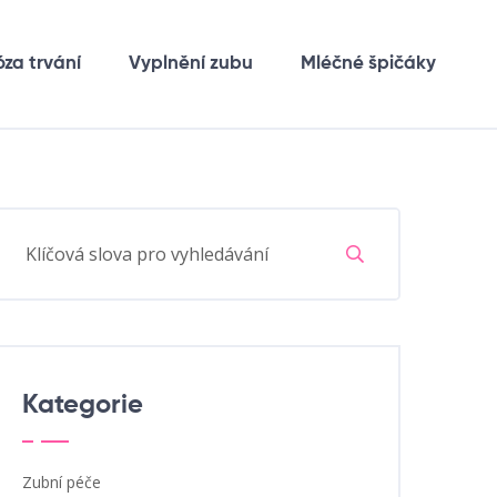
óza trvání
Vyplnění zubu
Mléčné špičáky
Kategorie
Zubní péče