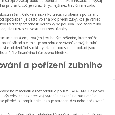
ch strojů
zkracují dobu od odebrání otisku k instalaci a zvyšují
 připravit, což je výrazně rychlejší než tradiční metoda.
ěkosti řešení.
Celokeramická korunka
,
vyrobená z porcelánu
oti opotřebení
je často volena pro přední zuby, kde je vzhled
kovu s transparentností keramiky
se používá i pro zadní zuby,
ed, ale i riziko citlivosti a nutnost údržby.
ním implantátem
,
trvalým šroubovým řešením, které může
stabilní základ a eliminuje potřebu ořezávání zdravých zubů,
ce vlastní dentální struktury. Na druhou stranu, pokud jsou
hodnější z finančního i časového hlediska.
ování a pořízení zubního
správného materiálu a rozhodnutí o použití CAD/CAM. Pošle vás
hu. Výsledek se pak precizně vyrobí a nasadí. Po nasazení je
by se předešlo komplikacím jako je paradentóza nebo poškození
é se věnují všem výše zmíněným tématům – od detailů výroby