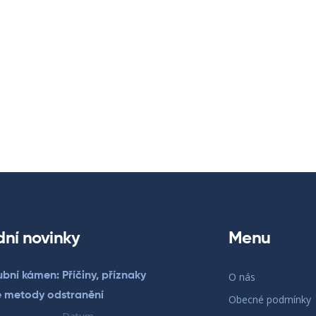
dní novinky
Menu
bní kámen: Příčiny, příznaky
O nás
é metody odstranění
Obecné podmínky