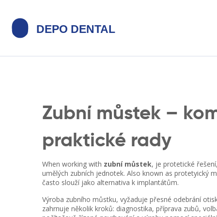
Zubní můstek – kom
praktické rady
When working with
zubní můstek
,
je protetické řešen
umělých zubních jednotek
. Also known as
protetyický 
často slouží jako alternativa k implantátům.
Výroba
zubního můstku
,
vyžaduje přesné odebrání otisk
zahrnuje několik kroků: diagnostika, příprava zubů, volb