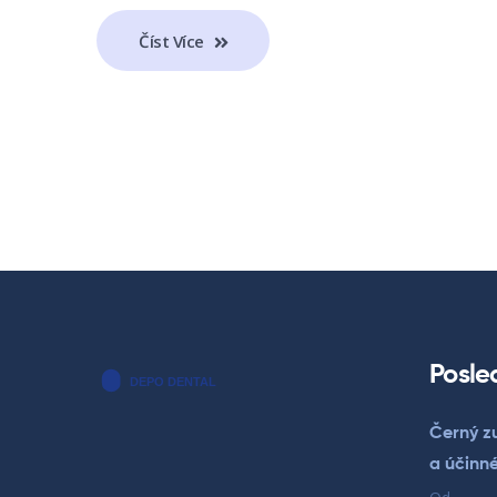
Číst Více
Posle
Černý zu
a účinn