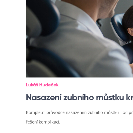
Lukáš Hudeček
Nasazení zubního můstku k
Kompletní průvodce nasazením zubního můstku - od příp
řešení komplikací.