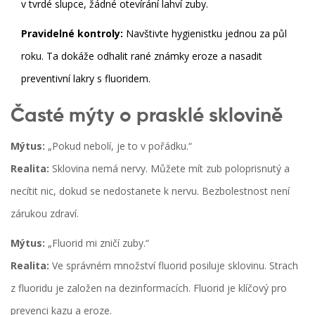
v tvrdé slupce, žádné otevírání lahví zuby.
Pravidelné kontroly:
Navštivte hygienistku jednou za půl
roku. Ta dokáže odhalit rané známky eroze a nasadit
preventivní lakry s fluoridem.
Časté mýty o prasklé sklovině
Mýtus:
„Pokud nebolí, je to v pořádku.“
Realita:
Sklovina nemá nervy. Můžete mít zub poloprisnutý a
necítit nic, dokud se nedostanete k nervu. Bezbolestnost není
zárukou zdraví.
Mýtus:
„Fluorid mi zničí zuby.“
Realita:
Ve správném množství fluorid posiluje sklovinu. Strach
z fluoridu je založen na dezinformacích. Fluorid je klíčový pro
prevenci kazu a eroze.