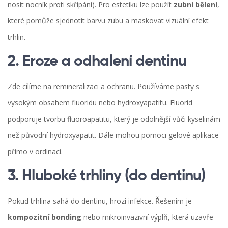
nosit nocník proti skřípání). Pro estetiku lze použít
zubní bělení
,
které
pomůže sjednotit barvu zubu a maskovat vizuální efekt
trhlin
.
2. Eroze a odhalení dentinu
Zde cílíme na remineralizaci a ochranu. Používáme pasty s
vysokým obsahem fluoridu nebo hydroxyapatitu. Fluorid
podporuje tvorbu fluoroapatitu, který je odolnější vůči kyselinám
než původní hydroxyapatit. Dále mohou pomoci gelové aplikace
přímo v ordinaci.
3. Hluboké trhliny (do dentinu)
Pokud trhlina sahá do dentinu, hrozí infekce. Řešením je
kompozitní bonding
nebo
mikroinvazivní výplň
, která uzavře