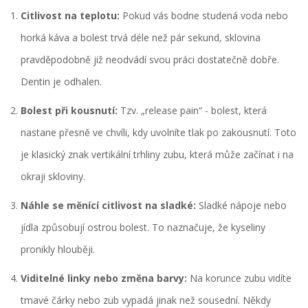
Citlivost na teplotu:
Pokud vás bodne studená voda nebo
horká káva a bolest trvá déle než pár sekund, sklovina
pravděpodobně již neodvádí svou práci dostatečně dobře.
Dentin je odhalen.
Bolest při kousnutí:
Tzv. „release pain“ - bolest, která
nastane přesně ve chvíli, kdy uvolníte tlak po zakousnutí. Toto
je klasický znak vertikální trhliny zubu, která může začínat i na
okraji skloviny.
Náhle se měnící citlivost na sladké:
Sladké nápoje nebo
jídla způsobují ostrou bolest. To naznačuje, že kyseliny
pronikly hlouběji.
Viditelné linky nebo změna barvy:
Na korunce zubu vidíte
tmavé čárky nebo zub vypadá jinak než sousední. Někdy