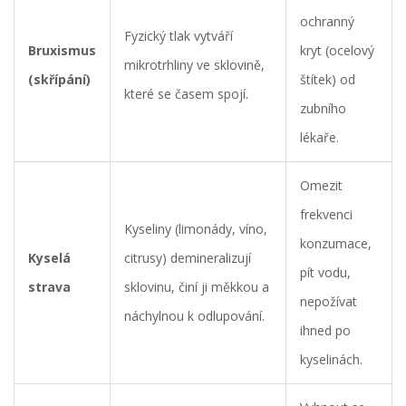
ochranný
Fyzický tlak vytváří
Bruxismus
kryt (ocelový
mikrotrhliny ve sklovině,
(skřípání)
štítek) od
které se časem spojí.
zubního
lékaře.
Omezit
frekvenci
Kyseliny (limonády, víno,
konzumace,
Kyselá
citrusy) demineralizují
pít vodu,
strava
sklovinu, činí ji měkkou a
nepožívat
náchylnou k odlupování.
ihned po
kyselinách.