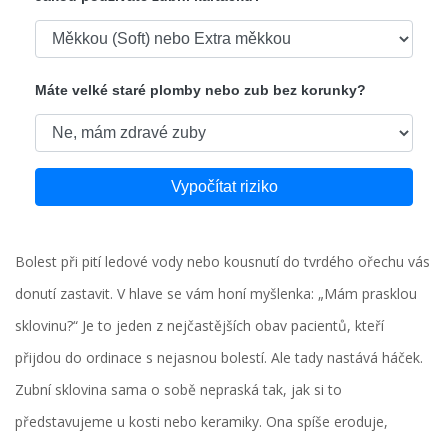
Máte velké staré plomby nebo zub bez korunky?
Vypočítat riziko
Bolest při pití ledové vody nebo kousnutí do tvrdého ořechu vás
donutí zastavit. V hlave se vám honí myšlenka: „Mám prasklou
sklovinu?“ Je to jeden z nejčastějších obav pacientů, kteří
přijdou do ordinace s nejasnou bolestí. Ale tady nastává háček.
Zubní sklovina sama o sobě nepraská tak, jak si to
představujeme u kosti nebo keramiky. Ona spíše eroduje,