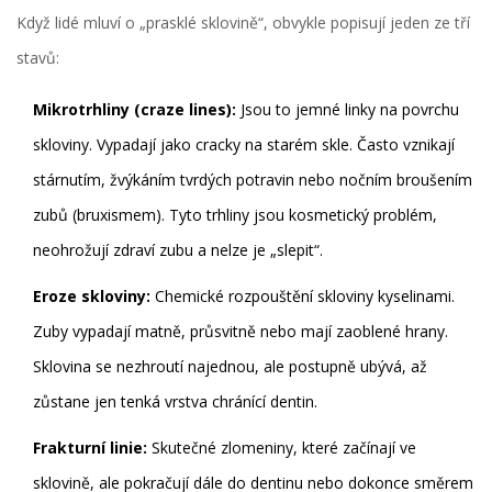
Když lidé mluví o „prasklé sklovině“, obvykle popisují jeden ze tří
stavů:
Mikrotrhliny (craze lines):
Jsou to jemné linky na povrchu
skloviny. Vypadají jako cracky na starém skle. Často vznikají
stárnutím, žvýkáním tvrdých potravin nebo nočním broušením
zubů (bruxismem). Tyto trhliny jsou kosmetický problém,
neohrožují zdraví zubu a nelze je „slepit“.
Eroze skloviny:
Chemické rozpouštění skloviny kyselinami.
Zuby vypadají matně, průsvitně nebo mají zaoblené hrany.
Sklovina se nezhroutí najednou, ale postupně ubývá, až
zůstane jen tenká vrstva chránící dentin.
Frakturní linie:
Skutečné zlomeniny, které začínají ve
sklovině, ale pokračují dále do dentinu nebo dokonce směrem