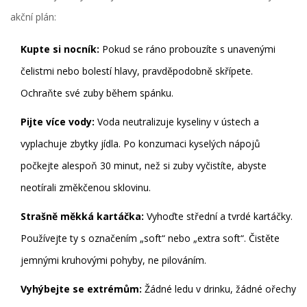
akční plán:
Kupte si nocník:
Pokud se ráno probouzíte s unavenými
čelistmi nebo bolestí hlavy, pravděpodobně skřípete.
Ochraňte své zuby během spánku.
Pijte více vody:
Voda neutralizuje kyseliny v ústech a
vyplachuje zbytky jídla. Po konzumaci kyselých nápojů
počkejte alespoň 30 minut, než si zuby vyčistíte, abyste
neotírali změkčenou sklovinu.
Strašně měkká kartáčka:
Vyhoďte střední a tvrdé kartáčky.
Používejte ty s označením „soft“ nebo „extra soft“. Čistěte
jemnými kruhovými pohyby, ne pilováním.
Vyhýbejte se extrémům:
Žádné ledu v drinku, žádné ořechy