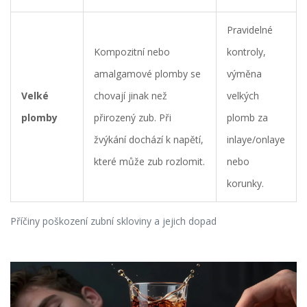
Pravidelné
Kompozitní nebo
kontroly,
amalgamové plomby se
výměna
Velké
chovají jinak než
velkých
plomby
přirozený zub. Při
plomb za
žvýkání dochází k napětí,
inlaye/onlaye
které může zub rozlomit.
nebo
korunky.
Příčiny poškození zubní skloviny a jejich dopad