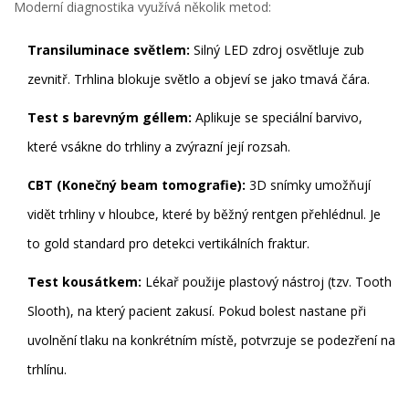
Moderní diagnostika využívá několik metod:
Transiluminace světlem:
Silný LED zdroj osvětluje zub
zevnitř. Trhlina blokuje světlo a objeví se jako tmavá čára.
Test s barevným géllem:
Aplikuje se speciální barvivo,
které vsákne do trhliny a zvýrazní její rozsah.
CBT (Konečný beam tomografie):
3D snímky umožňují
vidět trhliny v hloubce, které by běžný rentgen přehlédnul. Je
to gold standard pro detekci vertikálních fraktur.
Test kousátkem:
Lékař použije plastový nástroj (tzv. Tooth
Slooth), na který pacient zakusí. Pokud bolest nastane při
uvolnění tlaku na konkrétním místě, potvrzuje se podezření na
trhlínu.