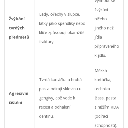
Vyhnout se
žvýkání
Ledy, ořechy v slupce,
Žvýkání
ničeho
látky jako špendlíky nebo
tvrdých
jiného než
klíče způsobují okamžité
předmětů
jídla
fraktury.
připraveného
k jídlu.
Měkká
Tvrdá kartáčka a hrubá
kartáčka,
pasta odírají sklovinu u
technika
Agresivní
gengivy, což vede k
Bass, pasta
čištění
recesi a odhalení
s nižším RDA
dentinu.
(odírací
schopností).