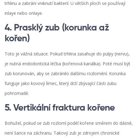
trhlinu a zabráni vniknutí bakterií. U větších ploch se používají
inlaye nebo onlaye.
4. Prasklý zub (korunka až
kořen)
Toto je vážná situace. Pokud trhlina zasahuje do pulpy (nervu),
je nutná endodontická léčba (kořenová kanálka). Poté musí být
zub korunován, aby se zabránilo dalšímu rozlomění. Korunka
funguje jako kovový límec, který drží zbývající části zubu
pohromadě.
5. Vertikální fraktura kořene
Bohužel, pokud se zub rozlomí podél kořene směrem do dásně,
není šance na záchranu. Takový zub je zdrojem chronické