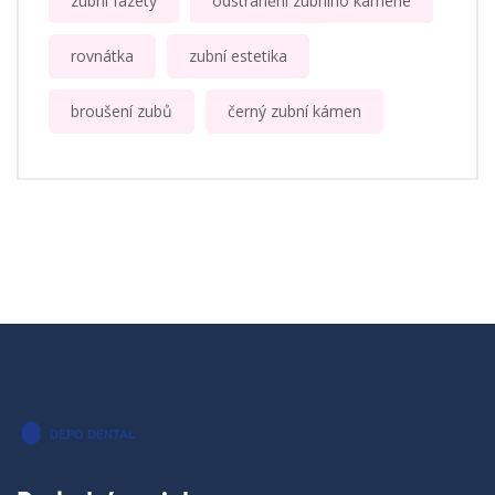
zubní fazety
odstranění zubního kamene
rovnátka
zubní estetika
broušení zubů
černý zubní kámen