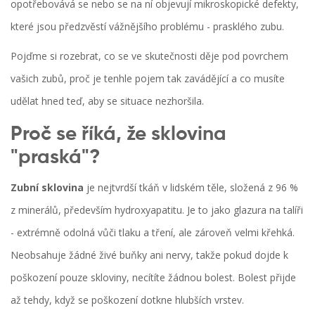
opotřebovává se nebo se na ní objevují mikroskopické defekty,
které jsou předzvěstí vážnějšího problému - prasklého zubu.
Pojďme si rozebrat, co se ve skutečnosti děje pod povrchem
vašich zubů, proč je tenhle pojem tak zavádějící a co musíte
udělat hned teď, aby se situace nezhoršila.
Proč se říká, že sklovina
"praská"?
Zubní sklovina
je
nejtvrdší tkáň v lidském těle
, složená z 96 %
z minerálů, především hydroxyapatitu.
Je to jako glazura na talíři
- extrémně odolná vůči tlaku a tření, ale zároveň velmi křehká.
Neobsahuje žádné živé buňky ani nervy, takže pokud dojde k
poškození pouze skloviny, necítíte žádnou bolest. Bolest přijde
až tehdy, když se poškození dotkne hlubších vrstev.