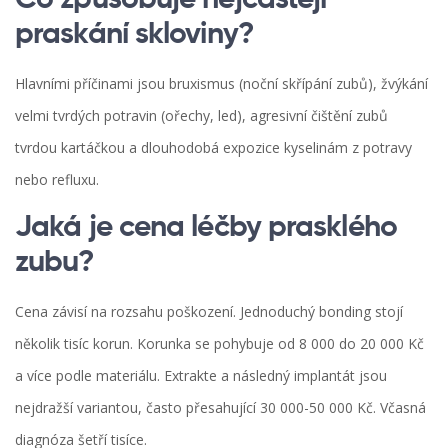
Co způsobuje nejčastěji
praskání skloviny?
Hlavními příčinami jsou bruxismus (noční skřípání zubů), žvýkání
velmi tvrdých potravin (ořechy, led), agresivní čištění zubů
tvrdou kartáčkou a dlouhodobá expozice kyselinám z potravy
nebo refluxu.
Jaká je cena léčby prasklého
zubu?
Cena závisí na rozsahu poškození. Jednoduchý bonding stojí
několik tisíc korun. Korunka se pohybuje od 8 000 do 20 000 Kč
a více podle materiálu. Extrakte a následný implantát jsou
nejdražší variantou, často přesahující 30 000-50 000 Kč. Včasná
diagnóza šetří tisíce.